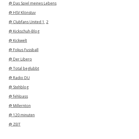
@ Das Spiel meines Lebens
@ HSV Klönstuv
@ Clubfans United 1
,
2
@ Kickschuh-Blog
@ Kickwelt
@ Fokus Fussball
@ Der Libero
@ Total beglubbt
@ Radio DU
@ Stehblog
@ fehlpass
@ Millernton
@ 120 minuten
@ ZEIT