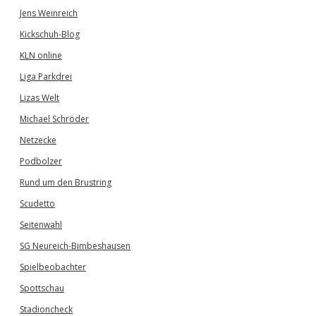
Jens Weinreich
Kickschuh-Blog
KLN online
Liga Parkdrei
Lizas Welt
Michael Schröder
Netzecke
Podbolzer
Rund um den Brustring
Scudetto
Seitenwahl
SG Neureich-Bimbeshausen
Spielbeobachter
Spottschau
Stadioncheck