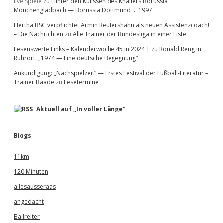
live Spiele
zu
Hinter den Kulissen des Knallers Borussia
Mönchengladbach — Borussia Dortmund … 1997
Hertha BSC verpflichtet Armin Reutershahn als neuen Assistenzcoach!
– Die Nachrichten
zu
Alle Trainer der Bundesliga in einer Liste
Lesenswerte Links – Kalenderwoche 45 in 2024 |
zu
Ronald Reng in
Ruhrort: „1974 — Eine deutsche Begegnung“
Ankündigung: „Nachspielzeit“ — Erstes Festival der Fußball-Literatur –
Trainer Baade
zu
Lesetermine
Aktuell auf „In voller Länge“
Blogs
11km
120 Minuten
allesausseraas
angedacht
Ballreiter