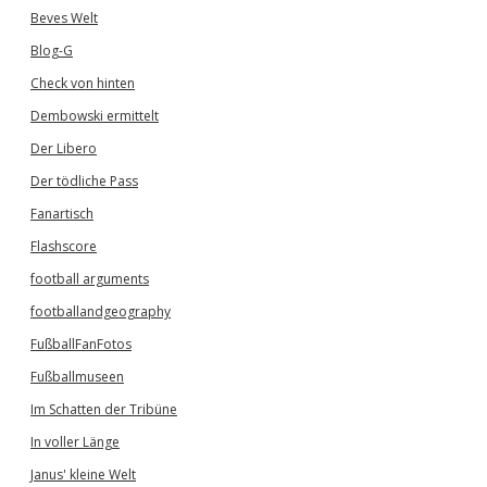
Beves Welt
Blog-G
Check von hinten
Dembowski ermittelt
Der Libero
Der tödliche Pass
Fanartisch
Flashscore
football arguments
footballandgeography
FußballFanFotos
Fußballmuseen
Im Schatten der Tribüne
In voller Länge
Janus' kleine Welt