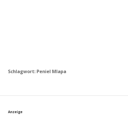
a
d
e
Schlagwort:
Peniel Mlapa
S
Anzeige