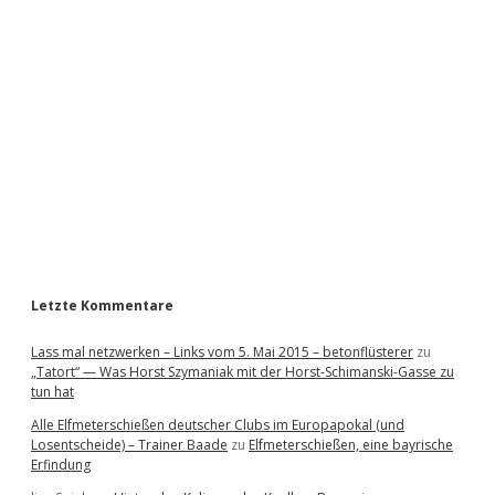
i
d
e
b
a
r
Letzte Kommentare
Lass mal netzwerken – Links vom 5. Mai 2015 – betonflüsterer
zu
„Tatort“ — Was Horst Szymaniak mit der Horst-Schimanski-Gasse zu
tun hat
Alle Elfmeterschießen deutscher Clubs im Europapokal (und
Losentscheide) – Trainer Baade
zu
Elfmeterschießen, eine bayrische
Erfindung