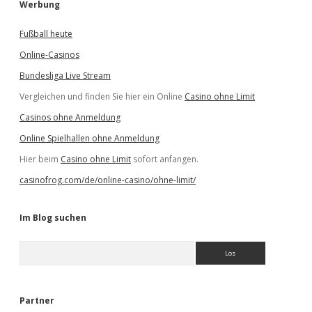
Werbung
Fußball heute
Online-Casinos
Bundesliga Live Stream
Vergleichen und finden Sie hier ein Online
Casino ohne Limit
Casinos ohne Anmeldung
Online Spielhallen ohne Anmeldung
Hier beim
Casino ohne Limit
sofort anfangen.
casinofrog.com/de/online-casino/ohne-limit/
Im Blog suchen
S
u
c
h
e
Partner
n