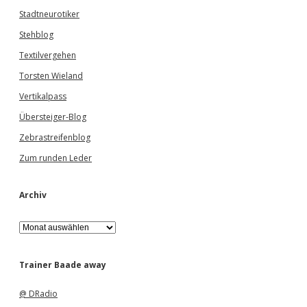
Stadtneurotiker
Stehblog
Textilvergehen
Torsten Wieland
Vertikalpass
Übersteiger-Blog
Zebrastreifenblog
Zum runden Leder
Archiv
A
r
c
h
Trainer Baade away
i
v
@ DRadio