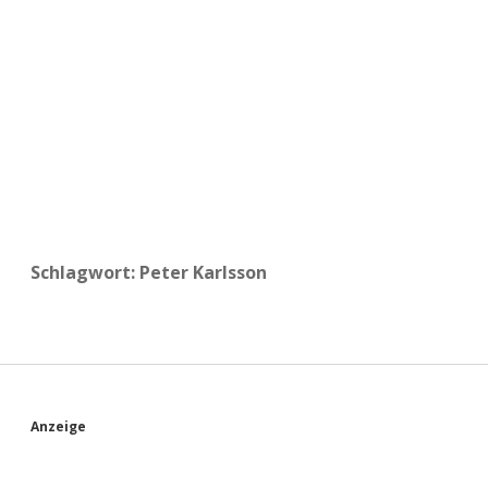
a
d
e
Schlagwort:
Peter Karlsson
S
Anzeige