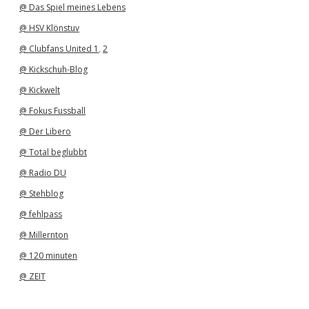
@ Das Spiel meines Lebens
@ HSV Klönstuv
@ Clubfans United 1
,
2
@ Kickschuh-Blog
@ Kickwelt
@ Fokus Fussball
@ Der Libero
@ Total beglubbt
@ Radio DU
@ Stehblog
@ fehlpass
@ Millernton
@ 120 minuten
@ ZEIT