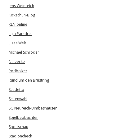
Jens Weinreich
Kickschuh-Blog
KLN online
Liga Parkdrei
Lizas Welt
Michael Schröder
Netzecke
Podbolzer
Rund um den Brustring
Scudetto
Seitenwahl
SG Neureich-Bimbeshausen
Spielbeobachter
Spottschau
Stadioncheck