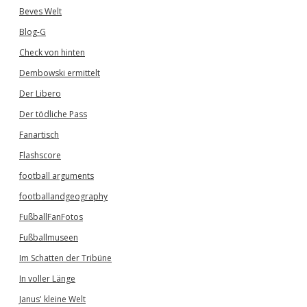
Beves Welt
Blog-G
Check von hinten
Dembowski ermittelt
Der Libero
Der tödliche Pass
Fanartisch
Flashscore
football arguments
footballandgeography
FußballFanFotos
Fußballmuseen
Im Schatten der Tribüne
In voller Länge
Janus' kleine Welt