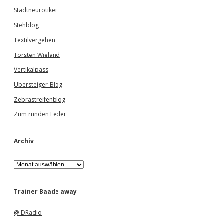
Stadtneurotiker
Stehblog
Textilvergehen
Torsten Wieland
Vertikalpass
Übersteiger-Blog
Zebrastreifenblog
Zum runden Leder
Archiv
A
r
c
h
Trainer Baade away
i
v
@ DRadio