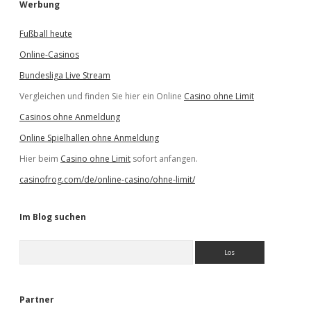
Werbung
Fußball heute
Online-Casinos
Bundesliga Live Stream
Vergleichen und finden Sie hier ein Online
Casino ohne Limit
Casinos ohne Anmeldung
Online Spielhallen ohne Anmeldung
Hier beim
Casino ohne Limit
sofort anfangen.
casinofrog.com/de/online-casino/ohne-limit/
Im Blog suchen
S
u
c
h
e
Partner
n