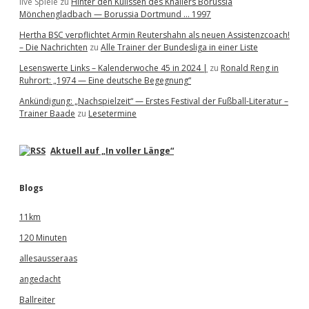
live Spiele
zu
Hinter den Kulissen des Knallers Borussia
Mönchengladbach — Borussia Dortmund … 1997
Hertha BSC verpflichtet Armin Reutershahn als neuen Assistenzcoach!
– Die Nachrichten
zu
Alle Trainer der Bundesliga in einer Liste
Lesenswerte Links – Kalenderwoche 45 in 2024 |
zu
Ronald Reng in
Ruhrort: „1974 — Eine deutsche Begegnung“
Ankündigung: „Nachspielzeit“ — Erstes Festival der Fußball-Literatur –
Trainer Baade
zu
Lesetermine
Aktuell auf „In voller Länge“
Blogs
11km
120 Minuten
allesausseraas
angedacht
Ballreiter