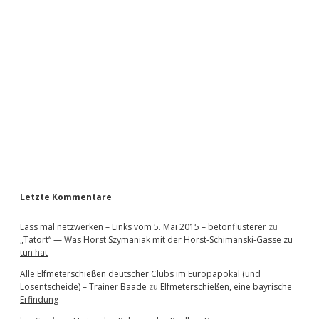
i
d
e
b
a
r
Letzte Kommentare
Lass mal netzwerken – Links vom 5. Mai 2015 – betonflüsterer
zu
„Tatort“ — Was Horst Szymaniak mit der Horst-Schimanski-Gasse zu
tun hat
Alle Elfmeterschießen deutscher Clubs im Europapokal (und
Losentscheide) – Trainer Baade
zu
Elfmeterschießen, eine bayrische
Erfindung