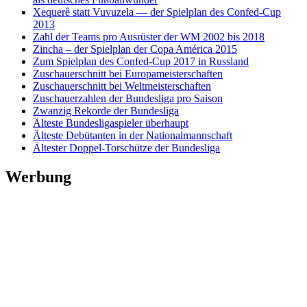
Xequerê statt Vuvuzela — der Spielplan des Confed-Cup
2013
Zahl der Teams pro Ausrüster der WM 2002 bis 2018
Zincha – der Spielplan der Copa América 2015
Zum Spielplan des Confed-Cup 2017 in Russland
Zuschauerschnitt bei Europameisterschaften
Zuschauerschnitt bei Weltmeisterschaften
Zuschauerzahlen der Bundesliga pro Saison
Zwanzig Rekorde der Bundesliga
Älteste Bundesligaspieler überhaupt
Älteste Debütanten in der Nationalmannschaft
Ältester Doppel-Torschütze der Bundesliga
Werbung