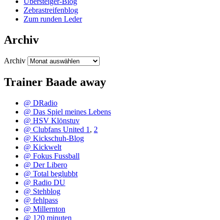
Übersteiger-Blog
Zebrastreifenblog
Zum runden Leder
Archiv
Archiv
Trainer Baade away
@ DRadio
@ Das Spiel meines Lebens
@ HSV Klönstuv
@ Clubfans United 1
,
2
@ Kickschuh-Blog
@ Kickwelt
@ Fokus Fussball
@ Der Libero
@ Total beglubbt
@ Radio DU
@ Stehblog
@ fehlpass
@ Millernton
@ 120 minuten