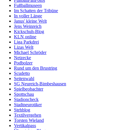
FußballFanFotos
Fußballmuseen
Im Schatten der Tribüne
In voller Länge
Janus' kleine Welt
Jens Weinreich
Kickschuh-Blog
KLN online
Liga Parkdrei
Lizas Welt
Michael Schröder
Netzecke
Podbolzer
Rund um den Brustring
Scudetto
Seitenwahl
SG Neureich-Bimbeshausen
Spielbeobachter
Spottschau
Stadioncheck
Stadtneurotiker
Stehblog
Textilvergehen
Torsten Wieland
Vertikalpass