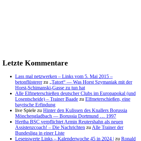
Letzte Kommentare
Lass mal netzwerken – Links vom 5. Mai 2015 –
betonflüsterer
zu
„Tatort“ — Was Horst Szymaniak mit der
Horst-Schimanski-Gasse zu tun hat
Alle Elfmeterschießen deutscher Clubs im Europapokal (und
Losentscheide) – Trainer Baade
zu
Elfmeterschießen, eine
bayrische Erfindung
live Spiele
zu
Hinter den Kulissen des Knallers Borussia
Mönchengladbach — Borussia Dortmund … 1997
Hertha BSC verpflichtet Armin Reutershahn als neuen
Assistenzcoach! – Die Nachrichten
zu
Alle Trainer der
Bundesliga in einer Liste
Lesenswerte Links – Kalenderwoche 45 in 2024 |
zu
Ronald