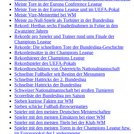
Meiste Tore in der Europa Conference League
Meiste Tore in der Europa League und im UEFA-Pokal
Meiste Vize-Meistertitel bei WM
Meiste zu-Null-Spiele als Torhüter in der Bundesliga
Rekord: Herthas sechs Finalteilnahmen in Folge in den
Zwanziger Jahren
Rekorde pro Spieler und Trainer rund ums Finale der
Champions League
Rekorde: Die schnellsten Tore der Bundesliga-Geschichte
Rekordeinsätze in der Champions League
Rekordsieger der Champions League
Rekordspieler des UEFA-Pokals
Rekordtorschützen von Österreichs Nationalmannschaft
Schnellste Fußballer seit Beginn der Messungen
Schnellste Hattricks der 2. Bundesliga
Schnellste Hattricks der Bundesliga
Schweizer Nationalmannschaft bei großen Turnieren
Scorerliste der Bundesliga pro Saison
Sieben kuriose Fakten zur WM
Sieben schicke Fußball-Browsergames
Spieler mit den meisten Deutschen Meisterschaften
Spieler mit den meisten Einsätzen bei einer WM
Spieler mit den meisten Titeln bei der Klub-WM
Spieler mit den meisten Toren in der Champions League bzw.
im Europapokal der Landesmeister