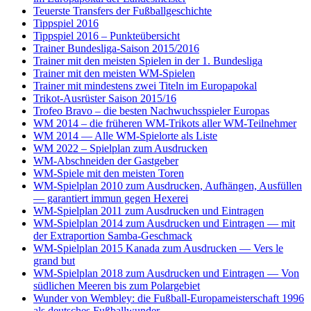
Teuerste Transfers der Fußballgeschichte
Tippspiel 2016
Tippspiel 2016 – Punkteübersicht
Trainer Bundesliga-Saison 2015/2016
Trainer mit den meisten Spielen in der 1. Bundesliga
Trainer mit den meisten WM-Spielen
Trainer mit mindestens zwei Titeln im Europapokal
Trikot-Ausrüster Saison 2015/16
Trofeo Bravo – die besten Nachwuchsspieler Europas
WM 2014 – die früheren WM-Trikots aller WM-Teilnehmer
WM 2014 — Alle WM-Spielorte als Liste
WM 2022 – Spielplan zum Ausdrucken
WM-Abschneiden der Gastgeber
WM-Spiele mit den meisten Toren
WM-Spielplan 2010 zum Ausdrucken, Aufhängen, Ausfüllen
— garantiert immun gegen Hexerei
WM-Spielplan 2011 zum Ausdrucken und Eintragen
WM-Spielplan 2014 zum Ausdrucken und Eintragen — mit
der Extraportion Samba-Geschmack
WM-Spielplan 2015 Kanada zum Ausdrucken — Vers le
grand but
WM-Spielplan 2018 zum Ausdrucken und Eintragen — Von
südlichen Meeren bis zum Polargebiet
Wunder von Wembley: die Fußball-Europameisterschaft 1996
als deutsches Fußballwunder