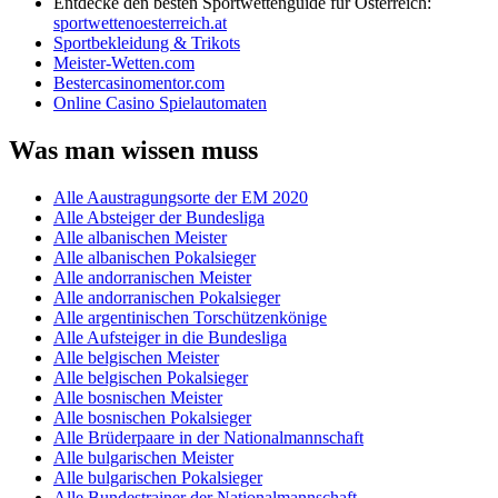
Entdecke den besten Sportwettenguide für Österreich:
sportwettenoesterreich.at
Sportbekleidung & Trikots
Meister-Wetten.com
Bestercasinomentor.com
Online Casino Spielautomaten
Was man wissen muss
Alle Aaustragungsorte der EM 2020
Alle Absteiger der Bundesliga
Alle albanischen Meister
Alle albanischen Pokalsieger
Alle andorranischen Meister
Alle andorranischen Pokalsieger
Alle argentinischen Torschützenkönige
Alle Aufsteiger in die Bundesliga
Alle belgischen Meister
Alle belgischen Pokalsieger
Alle bosnischen Meister
Alle bosnischen Pokalsieger
Alle Brüderpaare in der Nationalmannschaft
Alle bulgarischen Meister
Alle bulgarischen Pokalsieger
Alle Bundestrainer der Nationalmannschaft