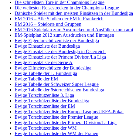
Die schnellsten Tore in der Champions League
Die weitesten Reisestrecken in der Champions League
Dänische Spieler mit den meisten Einsätzen in der Bundesliga
EM 2016 – Alle Stadien der EM in Frankreich
EM 2016 – Spielorte und Gruppen
EM 2016 Spielplan zum Ausdrucken und Ausfüllen, mon ami
EM-Spielplan 2012 zum Ausdrucken und Eintragen
Ewige Eigentorschützenliste der Bundesliga
Ewige Einsatzliste der Bundesliga
Ewige Einsatzliste der Bundesliga in Österreich
Ewige Einsatzliste der Primera Divison/La Liga
Ewige Einsatzliste der Serie A
Ewige Elfmeterschützen der Bundesliga
Ewige Tabelle der 1. Bundesliga
Ewige Tabelle der EM
Ewige Tabelle der Schweizer Super League
Ewige Tabelle der österreichischen Bundesliga
Ewige Torschützenliste 3. Liga
Ewige Torschützenliste der Bundesliga
Ewige Torschützenliste der EM
Ewige Torschützenliste der Europa League/UEFA-Pokal
Ewige Torschützenliste der Premier League
Ewige Torschützenliste der Primera Division/La Liga
Ewige Torschützenliste der WM
Ewige Torschützenliste der WM der Frauen