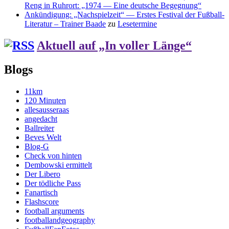
Reng in Ruhrort: „1974 — Eine deutsche Begegnung“
Ankündigung: „Nachspielzeit“ — Erstes Festival der Fußball-
Literatur – Trainer Baade
zu
Lesetermine
Aktuell auf „In voller Länge“
Blogs
11km
120 Minuten
allesausseraas
angedacht
Ballreiter
Beves Welt
Blog-G
Check von hinten
Dembowski ermittelt
Der Libero
Der tödliche Pass
Fanartisch
Flashscore
football arguments
footballandgeography