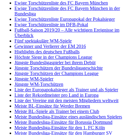
Ewige Torschützenliste des FC Bayern München
Ewige Torschützenliste des FC Bayern München in der
Bundesliga
Ewige Torschützenliste Europapokal der Pokalsieger
Ewige Torschützenliste im DFB-Pokal
Fußball-Saison 2019/20 – Alle wichtigen Ereignisse im
Überblick
Fünf spektakuläre WM-Spiele
Gewinner und Verlierer der EM 2016
Highlights des deutschen Fußballs
Höchste Siege in der Champions League
Jüngste Bundesligaspieler bei ihrem Debüt
Jüngste Torschützen der Bundesligageschichte
Jüngste Torschützen der Champions League
Jüngste WM-Spieler
Jüngste WM-Torschützen
Liste der Europapokalsieger als Trainer und als Spieler
Liste der Rekordmeister pro Land in Europa
Liste der Vereine mit den meisten Mitgliedern weltweit
Meiste BL-Einsätze für Werder Bremen
Meiste BL-Spiele als Trainer bei einem Club
Meiste Bundesliga-Einsätze eines ausländischen Spielers
Meiste Bundesliga-Einsätze für Borussia Dortmund
Meiste Bundesliga-Einsätze für den 1. FC Köln
Meiste Bundesliga-Einsätze für den Hamburger SV