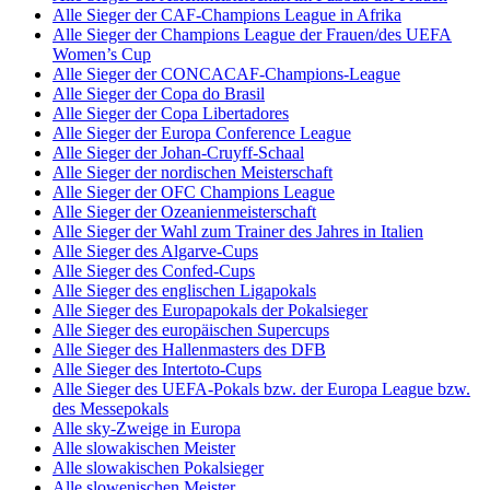
Alle Sieger der CAF-Champions League in Afrika
Alle Sieger der Champions League der Frauen/des UEFA
Women’s Cup
Alle Sieger der CONCACAF-Champions-League
Alle Sieger der Copa do Brasil
Alle Sieger der Copa Libertadores
Alle Sieger der Europa Conference League
Alle Sieger der Johan-Cruyff-Schaal
Alle Sieger der nordischen Meisterschaft
Alle Sieger der OFC Champions League
Alle Sieger der Ozeanienmeisterschaft
Alle Sieger der Wahl zum Trainer des Jahres in Italien
Alle Sieger des Algarve-Cups
Alle Sieger des Confed-Cups
Alle Sieger des englischen Ligapokals
Alle Sieger des Europapokals der Pokalsieger
Alle Sieger des europäischen Supercups
Alle Sieger des Hallenmasters des DFB
Alle Sieger des Intertoto-Cups
Alle Sieger des UEFA-Pokals bzw. der Europa League bzw.
des Messepokals
Alle sky-Zweige in Europa
Alle slowakischen Meister
Alle slowakischen Pokalsieger
Alle slowenischen Meister