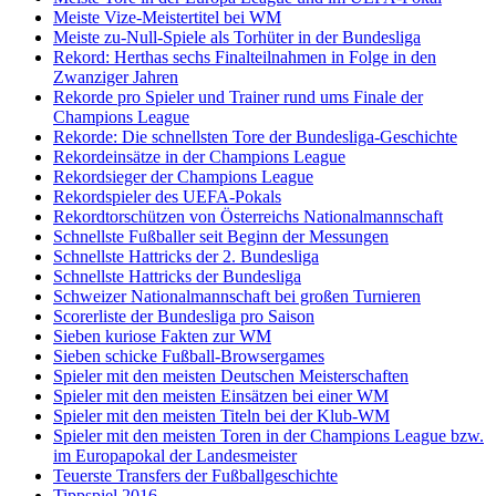
Meiste Vize-Meistertitel bei WM
Meiste zu-Null-Spiele als Torhüter in der Bundesliga
Rekord: Herthas sechs Finalteilnahmen in Folge in den
Zwanziger Jahren
Rekorde pro Spieler und Trainer rund ums Finale der
Champions League
Rekorde: Die schnellsten Tore der Bundesliga-Geschichte
Rekordeinsätze in der Champions League
Rekordsieger der Champions League
Rekordspieler des UEFA-Pokals
Rekordtorschützen von Österreichs Nationalmannschaft
Schnellste Fußballer seit Beginn der Messungen
Schnellste Hattricks der 2. Bundesliga
Schnellste Hattricks der Bundesliga
Schweizer Nationalmannschaft bei großen Turnieren
Scorerliste der Bundesliga pro Saison
Sieben kuriose Fakten zur WM
Sieben schicke Fußball-Browsergames
Spieler mit den meisten Deutschen Meisterschaften
Spieler mit den meisten Einsätzen bei einer WM
Spieler mit den meisten Titeln bei der Klub-WM
Spieler mit den meisten Toren in der Champions League bzw.
im Europapokal der Landesmeister
Teuerste Transfers der Fußballgeschichte
Tippspiel 2016