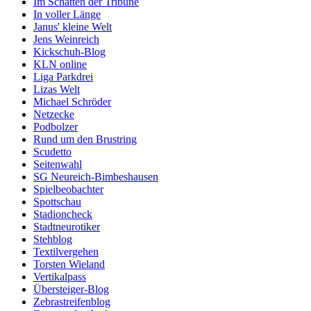
Im Schatten der Tribüne
In voller Länge
Janus' kleine Welt
Jens Weinreich
Kickschuh-Blog
KLN online
Liga Parkdrei
Lizas Welt
Michael Schröder
Netzecke
Podbolzer
Rund um den Brustring
Scudetto
Seitenwahl
SG Neureich-Bimbeshausen
Spielbeobachter
Spottschau
Stadioncheck
Stadtneurotiker
Stehblog
Textilvergehen
Torsten Wieland
Vertikalpass
Übersteiger-Blog
Zebrastreifenblog