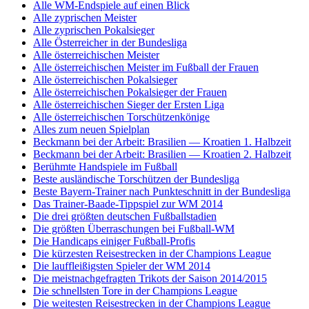
Alle WM-Endspiele auf einen Blick
Alle zyprischen Meister
Alle zyprischen Pokalsieger
Alle Österreicher in der Bundesliga
Alle österreichischen Meister
Alle österreichischen Meister im Fußball der Frauen
Alle österreichischen Pokalsieger
Alle österreichischen Pokalsieger der Frauen
Alle österreichischen Sieger der Ersten Liga
Alle österreichischen Torschützenkönige
Alles zum neuen Spielplan
Beckmann bei der Arbeit: Brasilien — Kroatien 1. Halbzeit
Beckmann bei der Arbeit: Brasilien — Kroatien 2. Halbzeit
Berühmte Handspiele im Fußball
Beste ausländische Torschützen der Bundesliga
Beste Bayern-Trainer nach Punkteschnitt in der Bundesliga
Das Trainer-Baade-Tippspiel zur WM 2014
Die drei größten deutschen Fußballstadien
Die größten Überraschungen bei Fußball-WM
Die Handicaps einiger Fußball-Profis
Die kürzesten Reisestrecken in der Champions League
Die lauffleißigsten Spieler der WM 2014
Die meistnachgefragten Trikots der Saison 2014/2015
Die schnellsten Tore in der Champions League
Die weitesten Reisestrecken in der Champions League