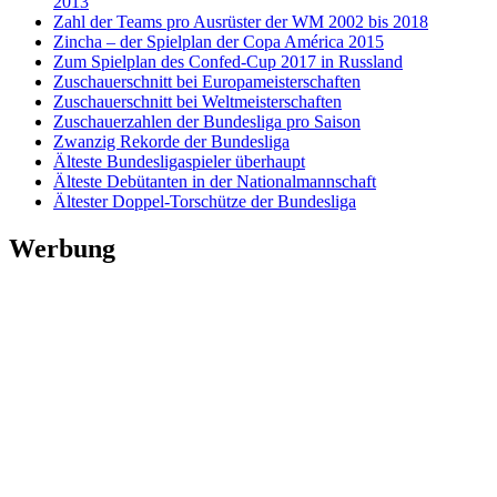
2013
Zahl der Teams pro Ausrüster der WM 2002 bis 2018
Zincha – der Spielplan der Copa América 2015
Zum Spielplan des Confed-Cup 2017 in Russland
Zuschauerschnitt bei Europameisterschaften
Zuschauerschnitt bei Weltmeisterschaften
Zuschauerzahlen der Bundesliga pro Saison
Zwanzig Rekorde der Bundesliga
Älteste Bundesligaspieler überhaupt
Älteste Debütanten in der Nationalmannschaft
Ältester Doppel-Torschütze der Bundesliga
Werbung