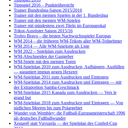
Tippspiel 2016 – Punkteübersicht
Trainer Bundesliga-Saison 2015/2016
Trainer mit den meisten Spielen in der 1. Bundesliga
Trainer mit den meisten WM-Spielen
Trainer mit mindestens zwei Titeln im Europapokal
Trikot-Ausrüster Saison 2015/16
Trofeo Bravo – die besten Nachwuchsspieler Europas
WM 2014 – die früheren WM-Trikots aller WM-Teilnehmer
WM 2014 — Alle WM-Spielorte als Liste
WM 2022 – Spielplan zum Ausdrucken
WM-Abschneiden der Gastgeber
WM-Spiele mit den meisten Toren
WM-Spielplan 2010 zum Ausdrucken, Aufhängen, Ausfüllen
— garantiert immun gegen Hexerei
WM-Spielplan 2011 zum Ausdrucken und Eintragen
WM-Spielplan 2014 zum Ausdrucken und Eintragen — mit
der Extraportion Samba-Geschmack
WM-Spielplan 2015 Kanada zum Ausdrucken — Vers le
grand but
WM-Spielplan 2018 zum Ausdrucken und Eintragen — Von
südlichen Meeren bis zum Polargebiet
Wunder von Wembley: die Fußball-Europameisterschaft 1996
als deutsches Fußballwunder
Xequerê statt Vuvuzela — der Spielplan des Confed-Cup