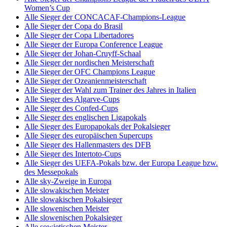
Women’s Cup
Alle Sieger der CONCACAF-Champions-League
Alle Sieger der Copa do Brasil
Alle Sieger der Copa Libertadores
Alle Sieger der Europa Conference League
Alle Sieger der Johan-Cruyff-Schaal
Alle Sieger der nordischen Meisterschaft
Alle Sieger der OFC Champions League
Alle Sieger der Ozeanienmeisterschaft
Alle Sieger der Wahl zum Trainer des Jahres in Italien
Alle Sieger des Algarve-Cups
Alle Sieger des Confed-Cups
Alle Sieger des englischen Ligapokals
Alle Sieger des Europapokals der Pokalsieger
Alle Sieger des europäischen Supercups
Alle Sieger des Hallenmasters des DFB
Alle Sieger des Intertoto-Cups
Alle Sieger des UEFA-Pokals bzw. der Europa League bzw.
des Messepokals
Alle sky-Zweige in Europa
Alle slowakischen Meister
Alle slowakischen Pokalsieger
Alle slowenischen Meister
Alle slowenischen Pokalsieger
Alle sowjetischen Meister