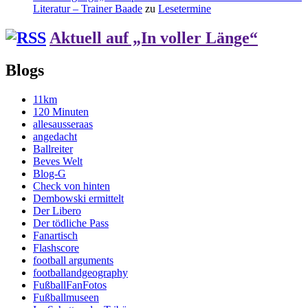
Literatur – Trainer Baade
zu
Lesetermine
Aktuell auf „In voller Länge“
Blogs
11km
120 Minuten
allesausseraas
angedacht
Ballreiter
Beves Welt
Blog-G
Check von hinten
Dembowski ermittelt
Der Libero
Der tödliche Pass
Fanartisch
Flashscore
football arguments
footballandgeography
FußballFanFotos
Fußballmuseen