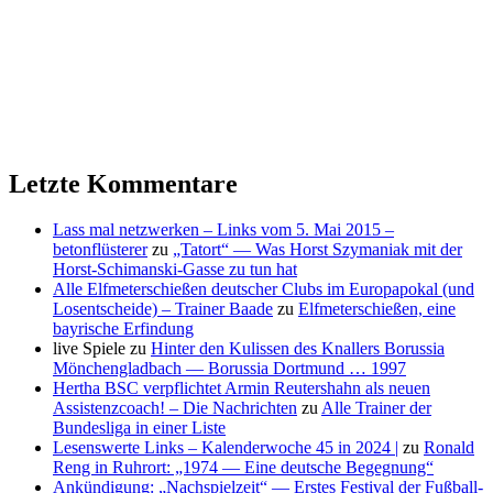
Letzte Kommentare
Lass mal netzwerken – Links vom 5. Mai 2015 –
betonflüsterer
zu
„Tatort“ — Was Horst Szymaniak mit der
Horst-Schimanski-Gasse zu tun hat
Alle Elfmeterschießen deutscher Clubs im Europapokal (und
Losentscheide) – Trainer Baade
zu
Elfmeterschießen, eine
bayrische Erfindung
live Spiele
zu
Hinter den Kulissen des Knallers Borussia
Mönchengladbach — Borussia Dortmund … 1997
Hertha BSC verpflichtet Armin Reutershahn als neuen
Assistenzcoach! – Die Nachrichten
zu
Alle Trainer der
Bundesliga in einer Liste
Lesenswerte Links – Kalenderwoche 45 in 2024 |
zu
Ronald
Reng in Ruhrort: „1974 — Eine deutsche Begegnung“
Ankündigung: „Nachspielzeit“ — Erstes Festival der Fußball-