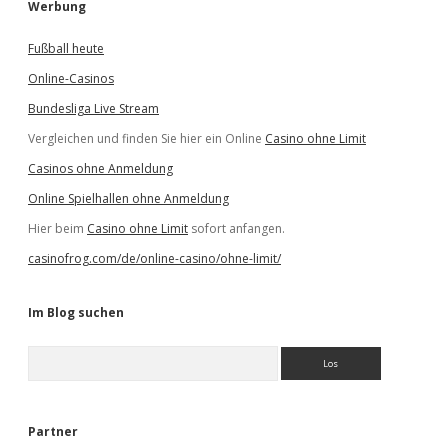
Werbung
Fußball heute
Online-Casinos
Bundesliga Live Stream
Vergleichen und finden Sie hier ein Online
Casino ohne Limit
Casinos ohne Anmeldung
Online Spielhallen ohne Anmeldung
Hier beim
Casino ohne Limit
sofort anfangen.
casinofrog.com/de/online-casino/ohne-limit/
Im Blog suchen
S
u
c
h
e
Partner
n