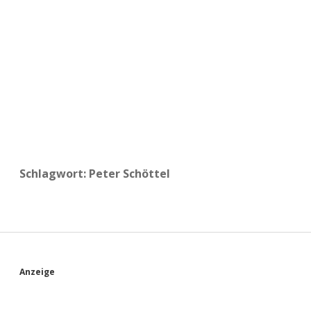
a
d
e
Schlagwort:
Peter Schöttel
S
Anzeige