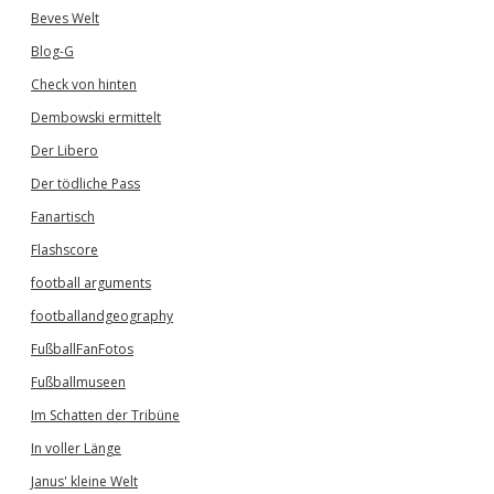
Beves Welt
Blog-G
Check von hinten
Dembowski ermittelt
Der Libero
Der tödliche Pass
Fanartisch
Flashscore
football arguments
footballandgeography
FußballFanFotos
Fußballmuseen
Im Schatten der Tribüne
In voller Länge
Janus' kleine Welt