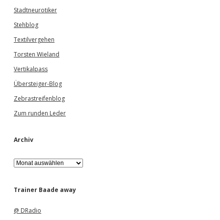
Stadtneurotiker
Stehblog
Textilvergehen
Torsten Wieland
Vertikalpass
Übersteiger-Blog
Zebrastreifenblog
Zum runden Leder
Archiv
A
r
c
h
Trainer Baade away
i
v
@ DRadio