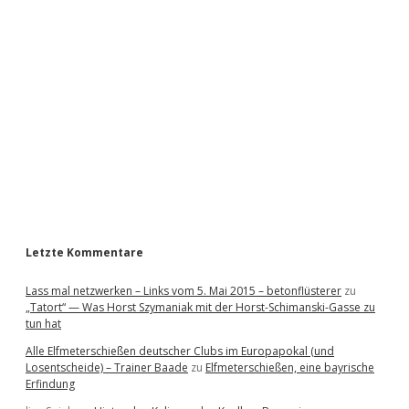
i
d
e
b
a
r
Letzte Kommentare
Lass mal netzwerken – Links vom 5. Mai 2015 – betonflüsterer
zu
„Tatort“ — Was Horst Szymaniak mit der Horst-Schimanski-Gasse zu
tun hat
Alle Elfmeterschießen deutscher Clubs im Europapokal (und
Losentscheide) – Trainer Baade
zu
Elfmeterschießen, eine bayrische
Erfindung