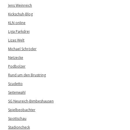
Jens Weinreich
Kickschuh-Blog
KLN online
Liga Parkdrei
Lizas Welt
Michael Schröder
Netzecke
Podbolzer
Rund um den Brustring
Scudetto
Seitenwahl
SG Neureich-Bimbeshausen
Spielbeobachter
Spottschau
Stadioncheck