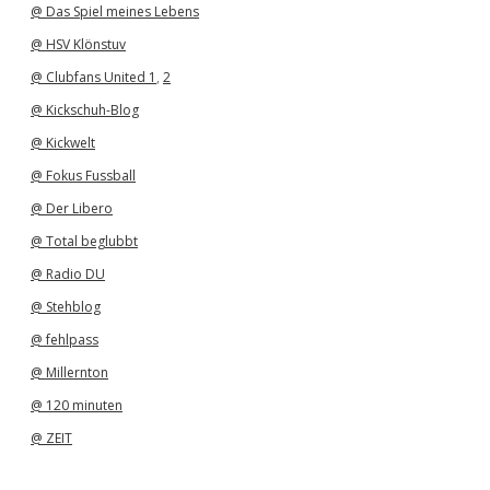
@ Das Spiel meines Lebens
@ HSV Klönstuv
@ Clubfans United 1
,
2
@ Kickschuh-Blog
@ Kickwelt
@ Fokus Fussball
@ Der Libero
@ Total beglubbt
@ Radio DU
@ Stehblog
@ fehlpass
@ Millernton
@ 120 minuten
@ ZEIT