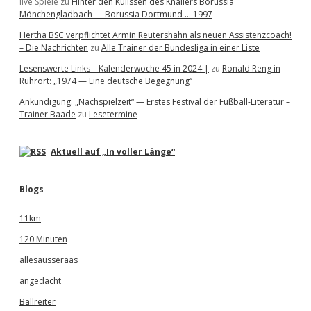
live Spiele
zu
Hinter den Kulissen des Knallers Borussia
Mönchengladbach — Borussia Dortmund … 1997
Hertha BSC verpflichtet Armin Reutershahn als neuen Assistenzcoach!
– Die Nachrichten
zu
Alle Trainer der Bundesliga in einer Liste
Lesenswerte Links – Kalenderwoche 45 in 2024 |
zu
Ronald Reng in
Ruhrort: „1974 — Eine deutsche Begegnung“
Ankündigung: „Nachspielzeit“ — Erstes Festival der Fußball-Literatur –
Trainer Baade
zu
Lesetermine
Aktuell auf „In voller Länge“
Blogs
11km
120 Minuten
allesausseraas
angedacht
Ballreiter