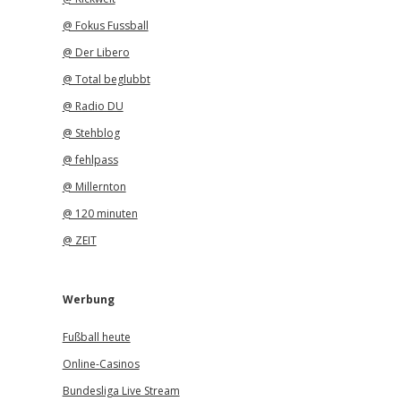
@ Fokus Fussball
@ Der Libero
@ Total beglubbt
@ Radio DU
@ Stehblog
@ fehlpass
@ Millernton
@ 120 minuten
@ ZEIT
Werbung
Fußball heute
Online-Casinos
Bundesliga Live Stream