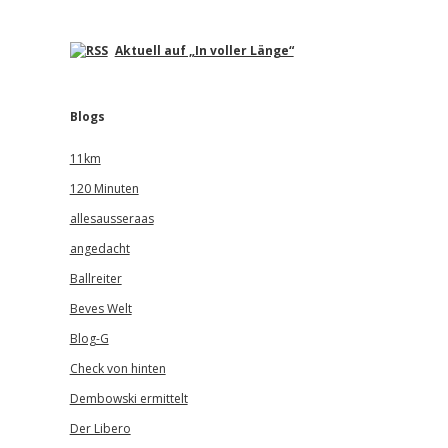
Aktuell auf „In voller Länge“
Blogs
11km
120 Minuten
allesausseraas
angedacht
Ballreiter
Beves Welt
Blog-G
Check von hinten
Dembowski ermittelt
Der Libero