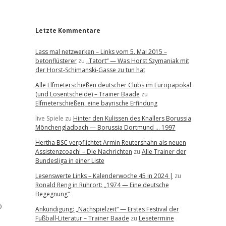
r
Letzte Kommentare
Lass mal netzwerken – Links vom 5. Mai 2015 –
betonflüsterer
zu
„Tatort“ — Was Horst Szymaniak mit
der Horst-Schimanski-Gasse zu tun hat
Alle Elfmeterschießen deutscher Clubs im Europapokal
(und Losentscheide) – Trainer Baade
zu
Elfmeterschießen, eine bayrische Erfindung
live Spiele
zu
Hinter den Kulissen des Knallers Borussia
Mönchengladbach — Borussia Dortmund … 1997
Hertha BSC verpflichtet Armin Reutershahn als neuen
Assistenzcoach! – Die Nachrichten
zu
Alle Trainer der
Bundesliga in einer Liste
Lesenswerte Links – Kalenderwoche 45 in 2024 |
zu
Ronald Reng in Ruhrort: „1974 — Eine deutsche
Begegnung“
o
Ankündigung: „Nachspielzeit“ — Erstes Festival der
Fußball-Literatur – Trainer Baade
zu
Lesetermine