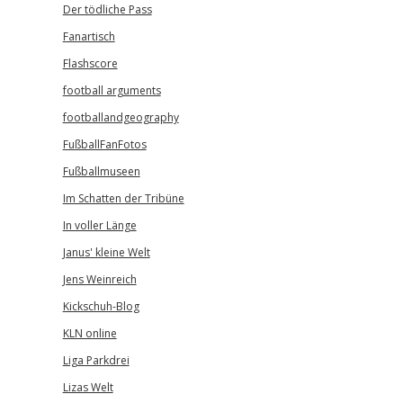
Der tödliche Pass
Fanartisch
Flashscore
football arguments
footballandgeography
FußballFanFotos
Fußballmuseen
Im Schatten der Tribüne
In voller Länge
Janus' kleine Welt
Jens Weinreich
Kickschuh-Blog
KLN online
Liga Parkdrei
Lizas Welt