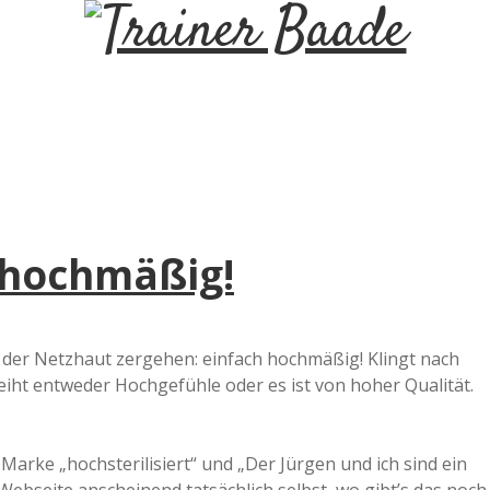
T
r
a
i
 hochmäßig!
n
e
. der Netzhaut zergehen: einfach hochmäßig! Klingt nach
eiht entweder Hochgefühle oder es ist von hoher Qualität.
r
B
 Marke „hochsterilisiert“ und „Der Jürgen und ich sind ein