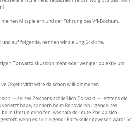
 Webseite anscheinend tatsächlich selbst, wo gibt’s das noch
en?
a
 meinen Mitspielern und der Führung des Vfl-Bochum,
a
 und auf folgende, nennen wir sie unglückliche,
d
e
itigen Torwartdiskussion mehr oder weniger objektiv um
ktive Objektivität wäre da schon willkommener.
 sich — seines Zeichens schließlich Torwart — letztens die
s verletzt habe, sondern beim Renovieren irgendeines
ts beim Umzug geholfen, weshalb der gute Philipp sich
 gestört, wenn es sein eigener Partykeller gewesen wäre? S