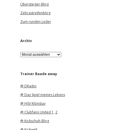
Übersteiger-Blog
Zebrastreifenblog
Zum runden Leder
Archiv
A
r
c
h
i
Trainer Baade away
v
@ DRadio
@ Das Spiel meines Lebens
@ HSV Klönstuv
@ Clubfans United 1
,
2
@ Kickschuh-Blog
@ Kickwelt