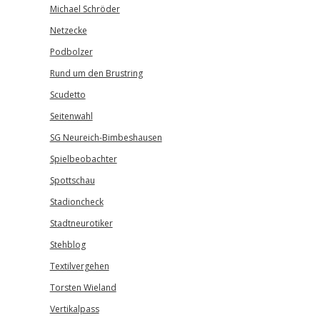
Michael Schröder
Netzecke
Podbolzer
Rund um den Brustring
Scudetto
Seitenwahl
SG Neureich-Bimbeshausen
Spielbeobachter
Spottschau
Stadioncheck
Stadtneurotiker
Stehblog
Textilvergehen
Torsten Wieland
Vertikalpass