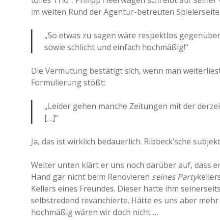
tolles Trio“: Philipp Heerwagen schreibt auf seiner
im weiten Rund der Agentur-betreuten Spielerseit
„So etwas zu sagen wäre respektlos gegenüber
sowie schlicht und einfach hochmäßig!“
Die Vermutung bestätigt sich, wenn man weiterliest
Formulierung stößt:
„Leider gehen manche Zeitungen mit der derze
[…]“
Ja, das ist wirklich bedauerlich. Ribbeck’sche subje
Weiter unten klärt er uns noch darüber auf, dass er
Hand gar nicht beim Renovieren
seines Party
keller
Kellers eines Freundes. Dieser hatte ihm seinersei
selbstredend revanchierte. Hätte es uns aber mehr
hochmäßig wären wir doch nicht …