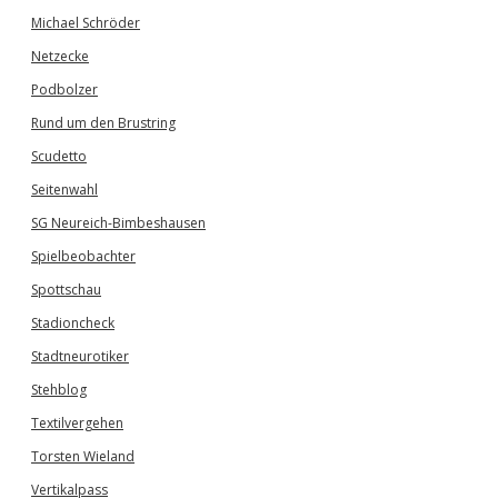
Michael Schröder
Netzecke
Podbolzer
Rund um den Brustring
Scudetto
Seitenwahl
SG Neureich-Bimbeshausen
Spielbeobachter
Spottschau
Stadioncheck
Stadtneurotiker
Stehblog
Textilvergehen
Torsten Wieland
Vertikalpass