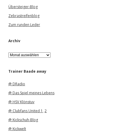
Übersteiger-Blog
Zebrastreifenblog
Zum runden Leder
Archiv
A
r
c
h
Trainer Baade away
i
v
@ DRadio
@ Das Spiel meines Lebens
@ HSV Klönstuv
@ Clubfans United 1
,
2
@ Kickschuh-Blog
@ Kickwelt