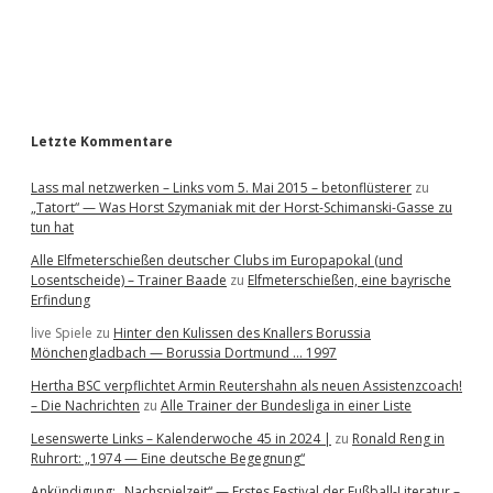
a
r
Letzte Kommentare
Lass mal netzwerken – Links vom 5. Mai 2015 – betonflüsterer
zu
„Tatort“ — Was Horst Szymaniak mit der Horst-Schimanski-Gasse zu
tun hat
Alle Elfmeterschießen deutscher Clubs im Europapokal (und
Losentscheide) – Trainer Baade
zu
Elfmeterschießen, eine bayrische
Erfindung
live Spiele
zu
Hinter den Kulissen des Knallers Borussia
Mönchengladbach — Borussia Dortmund … 1997
Hertha BSC verpflichtet Armin Reutershahn als neuen Assistenzcoach!
– Die Nachrichten
zu
Alle Trainer der Bundesliga in einer Liste
Lesenswerte Links – Kalenderwoche 45 in 2024 |
zu
Ronald Reng in
Ruhrort: „1974 — Eine deutsche Begegnung“
Ankündigung: „Nachspielzeit“ — Erstes Festival der Fußball-Literatur –