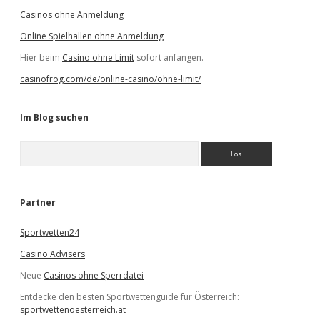
Casinos ohne Anmeldung
Online Spielhallen ohne Anmeldung
Hier beim
Casino ohne Limit
sofort anfangen.
casinofrog.com/de/online-casino/ohne-limit/
Im Blog suchen
S
u
c
h
e
Partner
n
Sportwetten24
Casino Advisers
Neue
Casinos ohne Sperrdatei
Entdecke den besten Sportwettenguide für Österreich:
sportwettenoesterreich.at