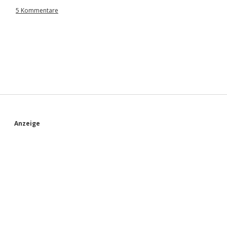
5 Kommentare
S
Anzeige
i
d
e
b