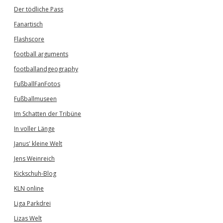
Der tödliche Pass
Fanartisch
Flashscore
football arguments
footballandgeography
FußballFanFotos
Fußballmuseen
Im Schatten der Tribüne
In voller Länge
Janus' kleine Welt
Jens Weinreich
Kickschuh-Blog
KLN online
Liga Parkdrei
Lizas Welt