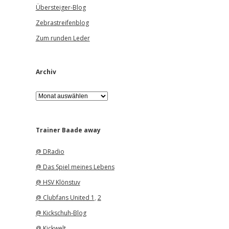
Übersteiger-Blog
Zebrastreifenblog
Zum runden Leder
Archiv
A
r
c
h
i
Trainer Baade away
v
@ DRadio
@ Das Spiel meines Lebens
@ HSV Klönstuv
@ Clubfans United 1
,
2
@ Kickschuh-Blog
@ Kickwelt