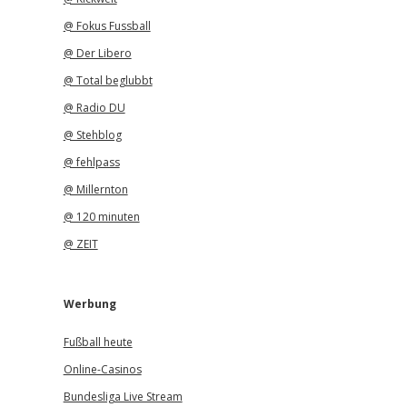
@ Fokus Fussball
@ Der Libero
@ Total beglubbt
@ Radio DU
@ Stehblog
@ fehlpass
@ Millernton
@ 120 minuten
@ ZEIT
Werbung
Fußball heute
Online-Casinos
Bundesliga Live Stream