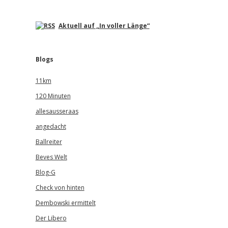
Aktuell auf „In voller Länge“
Blogs
11km
120 Minuten
allesausseraas
angedacht
Ballreiter
Beves Welt
Blog-G
Check von hinten
Dembowski ermittelt
Der Libero