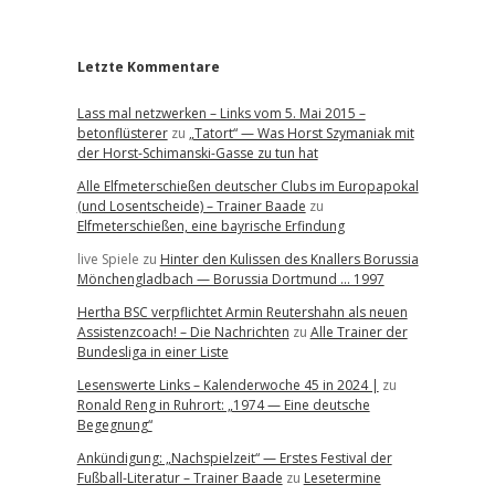
r
Letzte Kommentare
Lass mal netzwerken – Links vom 5. Mai 2015 –
betonflüsterer
zu
„Tatort“ — Was Horst Szymaniak mit
der Horst-Schimanski-Gasse zu tun hat
Alle Elfmeterschießen deutscher Clubs im Europapokal
(und Losentscheide) – Trainer Baade
zu
Elfmeterschießen, eine bayrische Erfindung
live Spiele
zu
Hinter den Kulissen des Knallers Borussia
Mönchengladbach — Borussia Dortmund … 1997
Hertha BSC verpflichtet Armin Reutershahn als neuen
Assistenzcoach! – Die Nachrichten
zu
Alle Trainer der
Bundesliga in einer Liste
Lesenswerte Links – Kalenderwoche 45 in 2024 |
zu
Ronald Reng in Ruhrort: „1974 — Eine deutsche
Begegnung“
Ankündigung: „Nachspielzeit“ — Erstes Festival der
Fußball-Literatur – Trainer Baade
zu
Lesetermine