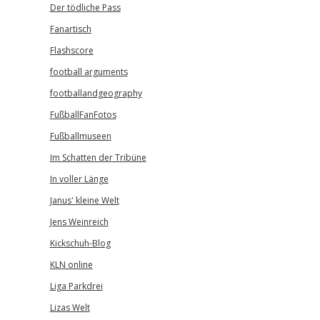
Der tödliche Pass
Fanartisch
Flashscore
football arguments
footballandgeography
FußballFanFotos
Fußballmuseen
Im Schatten der Tribüne
In voller Länge
Janus' kleine Welt
Jens Weinreich
Kickschuh-Blog
KLN online
Liga Parkdrei
Lizas Welt