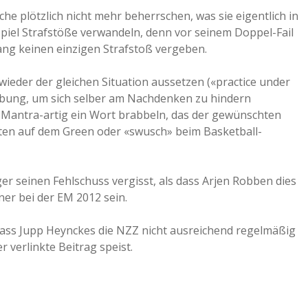
che plötzlich nicht mehr beherrschen, was sie eigentlich in
a
iel Strafstöße verwandeln, denn vor seinem Doppel-Fail
ang keinen einzigen Strafstoß vergeben.
a
wieder der gleichen Situation aussetzen («practice under
bung, um sich selber am Nachdenken zu hindern
d
er Mantra-artig ein Wort brabbeln, das der gewünschten
ten auf dem Green oder «swusch» beim Basketball-
e
er seinen Fehlschuss vergisst, als dass Arjen Robben dies
ner bei der EM 2012 sein.
ass Jupp Heynckes die NZZ nicht ausreichend regelmäßig
r verlinkte Beitrag speist.