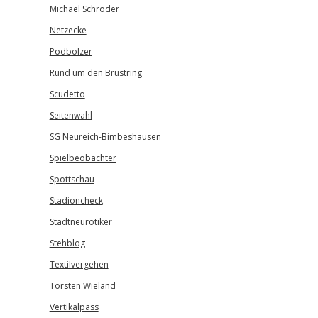
Michael Schröder
Netzecke
Podbolzer
Rund um den Brustring
Scudetto
Seitenwahl
SG Neureich-Bimbeshausen
Spielbeobachter
Spottschau
Stadioncheck
Stadtneurotiker
Stehblog
Textilvergehen
Torsten Wieland
Vertikalpass