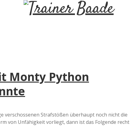
T
r
a
i
it Monty Python
n
önnte
e
r
olge verschossenen Strafstößen überhaupt noch nicht die
rm von Unfähigkeit vorliegt, dann ist das Folgende recht
B