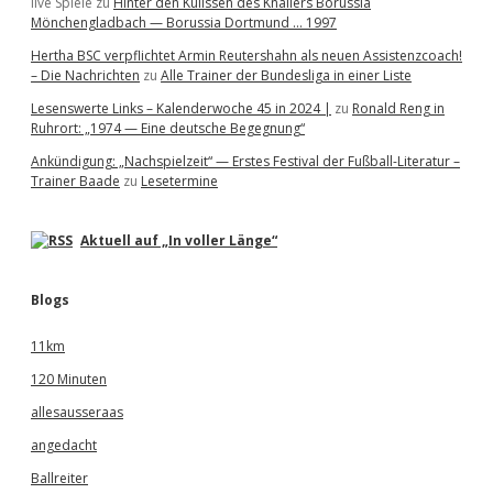
live Spiele
zu
Hinter den Kulissen des Knallers Borussia
Mönchengladbach — Borussia Dortmund … 1997
Hertha BSC verpflichtet Armin Reutershahn als neuen Assistenzcoach!
– Die Nachrichten
zu
Alle Trainer der Bundesliga in einer Liste
Lesenswerte Links – Kalenderwoche 45 in 2024 |
zu
Ronald Reng in
Ruhrort: „1974 — Eine deutsche Begegnung“
Ankündigung: „Nachspielzeit“ — Erstes Festival der Fußball-Literatur –
Trainer Baade
zu
Lesetermine
Aktuell auf „In voller Länge“
Blogs
11km
120 Minuten
allesausseraas
angedacht
Ballreiter