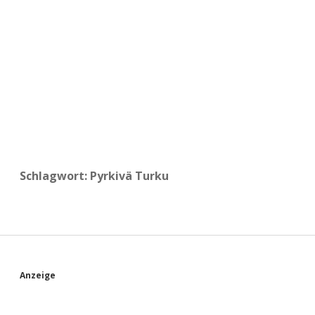
a
d
e
Schlagwort:
Pyrkivä Turku
S
Anzeige