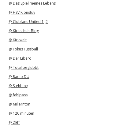
@ Das Spiel meines Lebens
@ HSV Klönstuv
@ Clubfans United 1
,
2
@ Kickschuh-Blog
@ Kickwelt
@ Fokus Fussball
@ Der Libero
@ Total beglubbt
@ Radio DU
@ Stehblog
@ fehlpass
@ Millernton
@ 120 minuten
@ ZEIT