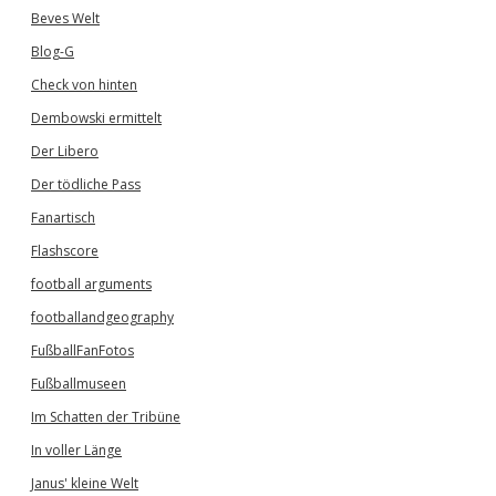
Beves Welt
Blog-G
Check von hinten
Dembowski ermittelt
Der Libero
Der tödliche Pass
Fanartisch
Flashscore
football arguments
footballandgeography
FußballFanFotos
Fußballmuseen
Im Schatten der Tribüne
In voller Länge
Janus' kleine Welt