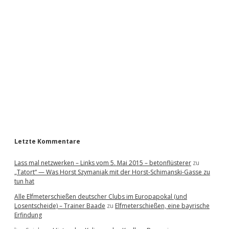
i
d
e
b
a
r
Letzte Kommentare
Lass mal netzwerken – Links vom 5. Mai 2015 – betonflüsterer
zu
„Tatort“ — Was Horst Szymaniak mit der Horst-Schimanski-Gasse zu
tun hat
Alle Elfmeterschießen deutscher Clubs im Europapokal (und
Losentscheide) – Trainer Baade
zu
Elfmeterschießen, eine bayrische
Erfindung