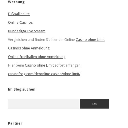
Werbung
Fußball heute
Online-Casinos
Bundesliga Live Stream
Vergleichen und finden Sie hier ein Online
Casino ohne Limit
Casinos ohne Anmeldung
Online Spielhallen ohne Anmeldung
Hier beim
Casino ohne Limit
sofort anfangen.
casinofrog.com/de/online-casino/ohne-limit/
Im Blog suchen
S
u
c
h
e
Partner
n