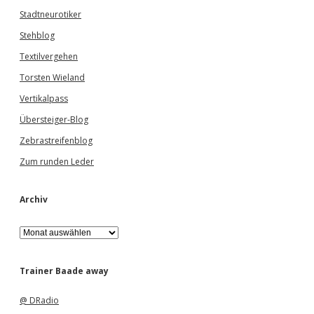
Stadtneurotiker
Stehblog
Textilvergehen
Torsten Wieland
Vertikalpass
Übersteiger-Blog
Zebrastreifenblog
Zum runden Leder
Archiv
A
r
c
h
Trainer Baade away
i
v
@ DRadio