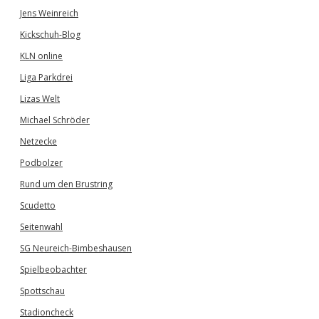
Jens Weinreich
Kickschuh-Blog
KLN online
Liga Parkdrei
Lizas Welt
Michael Schröder
Netzecke
Podbolzer
Rund um den Brustring
Scudetto
Seitenwahl
SG Neureich-Bimbeshausen
Spielbeobachter
Spottschau
Stadioncheck