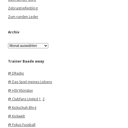
Zebrastreifenblog
Zum runden Leder
Archiv
A
r
c
h
Trainer Baade away
i
v
@ DRadio
@ Das Spiel meines Lebens
@ HSV Klönstuv
@ Clubfans United 1
,
2
@ Kickschuh-Blog
@ Kickwelt
@ Fokus Fussball