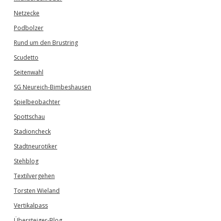
Netzecke
Podbolzer
Rund um den Brustring
Scudetto
Seitenwahl
SG Neureich-Bimbeshausen
Spielbeobachter
Spottschau
Stadioncheck
Stadtneurotiker
Stehblog
Textilvergehen
Torsten Wieland
Vertikalpass
Übersteiger-Blog