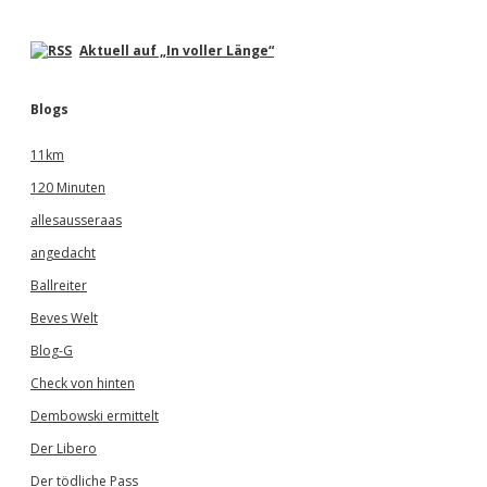
Aktuell auf „In voller Länge“
Blogs
11km
120 Minuten
allesausseraas
angedacht
Ballreiter
Beves Welt
Blog-G
Check von hinten
Dembowski ermittelt
Der Libero
Der tödliche Pass