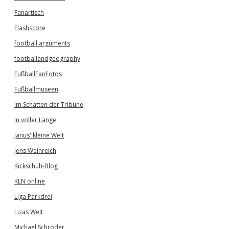
Fanartisch
Flashscore
football arguments
footballandgeography
FußballFanFotos
Fußballmuseen
Im Schatten der Tribüne
In voller Länge
Janus' kleine Welt
Jens Weinreich
Kickschuh-Blog
KLN online
Liga Parkdrei
Lizas Welt
Michael Schröder