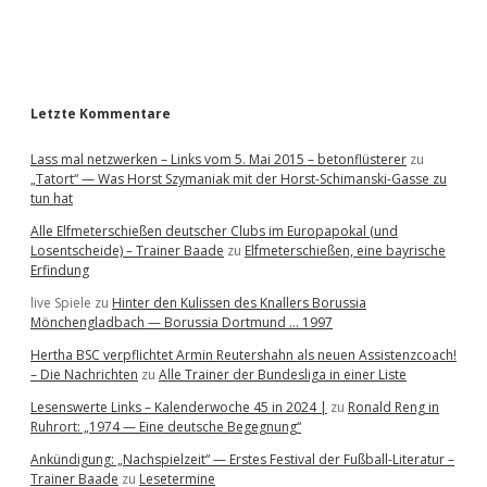
a
r
Letzte Kommentare
Lass mal netzwerken – Links vom 5. Mai 2015 – betonflüsterer
zu
„Tatort“ — Was Horst Szymaniak mit der Horst-Schimanski-Gasse zu
tun hat
Alle Elfmeterschießen deutscher Clubs im Europapokal (und
Losentscheide) – Trainer Baade
zu
Elfmeterschießen, eine bayrische
Erfindung
live Spiele
zu
Hinter den Kulissen des Knallers Borussia
Mönchengladbach — Borussia Dortmund … 1997
Hertha BSC verpflichtet Armin Reutershahn als neuen Assistenzcoach!
– Die Nachrichten
zu
Alle Trainer der Bundesliga in einer Liste
Lesenswerte Links – Kalenderwoche 45 in 2024 |
zu
Ronald Reng in
Ruhrort: „1974 — Eine deutsche Begegnung“
Ankündigung: „Nachspielzeit“ — Erstes Festival der Fußball-Literatur –
Trainer Baade
zu
Lesetermine