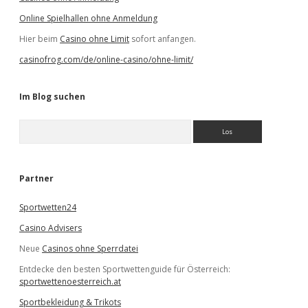
Online Spielhallen ohne Anmeldung
Hier beim
Casino ohne Limit
sofort anfangen.
casinofrog.com/de/online-casino/ohne-limit/
Im Blog suchen
S
u
c
h
e
Partner
n
Sportwetten24
Casino Advisers
Neue
Casinos ohne Sperrdatei
Entdecke den besten Sportwettenguide für Österreich:
sportwettenoesterreich.at
Sportbekleidung & Trikots