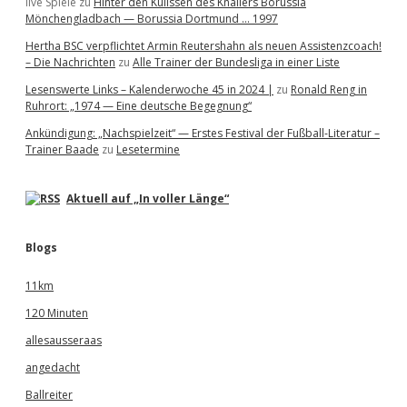
live Spiele
zu
Hinter den Kulissen des Knallers Borussia
Mönchengladbach — Borussia Dortmund … 1997
Hertha BSC verpflichtet Armin Reutershahn als neuen Assistenzcoach!
– Die Nachrichten
zu
Alle Trainer der Bundesliga in einer Liste
Lesenswerte Links – Kalenderwoche 45 in 2024 |
zu
Ronald Reng in
Ruhrort: „1974 — Eine deutsche Begegnung“
Ankündigung: „Nachspielzeit“ — Erstes Festival der Fußball-Literatur –
Trainer Baade
zu
Lesetermine
Aktuell auf „In voller Länge“
Blogs
11km
120 Minuten
allesausseraas
angedacht
Ballreiter