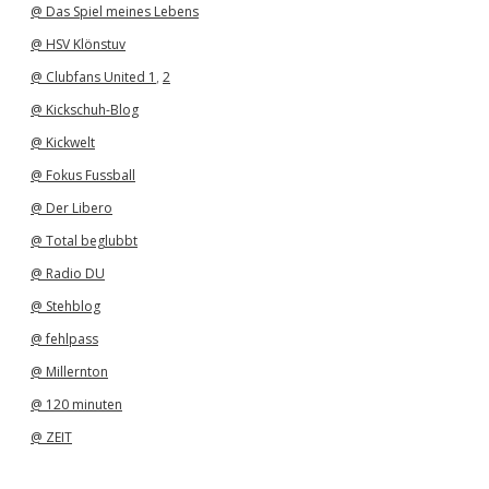
@ Das Spiel meines Lebens
@ HSV Klönstuv
@ Clubfans United 1
,
2
@ Kickschuh-Blog
@ Kickwelt
@ Fokus Fussball
@ Der Libero
@ Total beglubbt
@ Radio DU
@ Stehblog
@ fehlpass
@ Millernton
@ 120 minuten
@ ZEIT