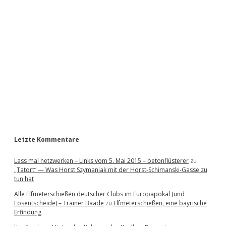
i
d
e
b
a
r
Letzte Kommentare
Lass mal netzwerken – Links vom 5. Mai 2015 – betonflüsterer
zu
„Tatort“ — Was Horst Szymaniak mit der Horst-Schimanski-Gasse zu
tun hat
Alle Elfmeterschießen deutscher Clubs im Europapokal (und
Losentscheide) – Trainer Baade
zu
Elfmeterschießen, eine bayrische
Erfindung