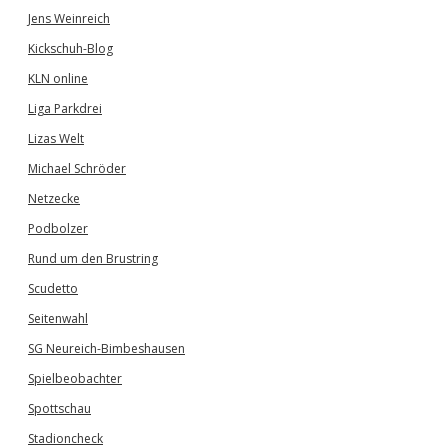
Jens Weinreich
Kickschuh-Blog
KLN online
Liga Parkdrei
Lizas Welt
Michael Schröder
Netzecke
Podbolzer
Rund um den Brustring
Scudetto
Seitenwahl
SG Neureich-Bimbeshausen
Spielbeobachter
Spottschau
Stadioncheck