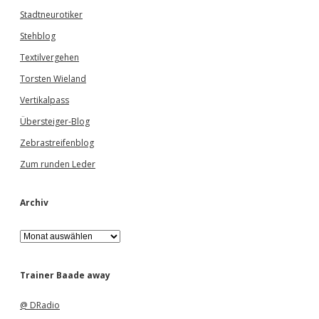
Stadtneurotiker
Stehblog
Textilvergehen
Torsten Wieland
Vertikalpass
Übersteiger-Blog
Zebrastreifenblog
Zum runden Leder
Archiv
A
r
c
h
Trainer Baade away
i
v
@ DRadio