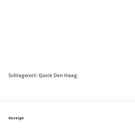
a
d
e
Schlagwort:
Quick Den Haag
S
Anzeige