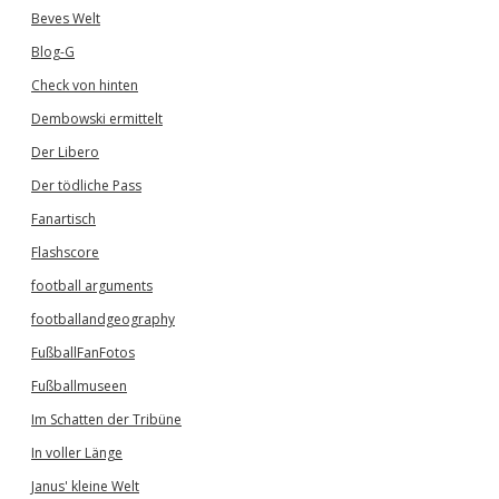
Beves Welt
Blog-G
Check von hinten
Dembowski ermittelt
Der Libero
Der tödliche Pass
Fanartisch
Flashscore
football arguments
footballandgeography
FußballFanFotos
Fußballmuseen
Im Schatten der Tribüne
In voller Länge
Janus' kleine Welt