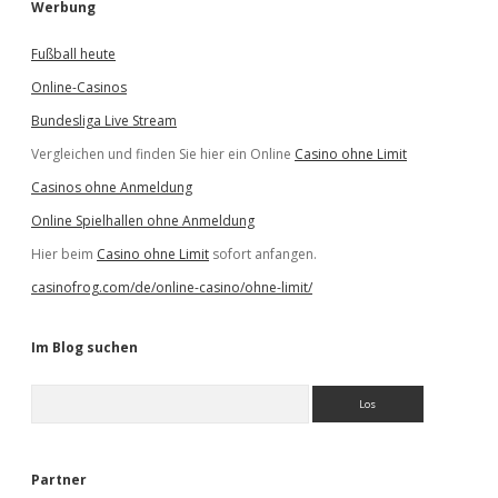
Werbung
Fußball heute
Online-Casinos
Bundesliga Live Stream
Vergleichen und finden Sie hier ein Online
Casino ohne Limit
Casinos ohne Anmeldung
Online Spielhallen ohne Anmeldung
Hier beim
Casino ohne Limit
sofort anfangen.
casinofrog.com/de/online-casino/ohne-limit/
Im Blog suchen
S
u
c
h
e
Partner
n