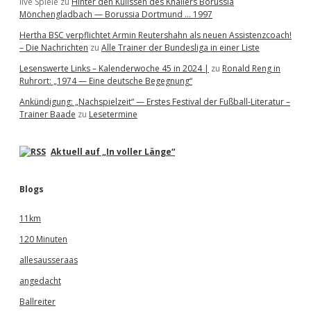
live Spiele
zu
Hinter den Kulissen des Knallers Borussia
Mönchengladbach — Borussia Dortmund … 1997
Hertha BSC verpflichtet Armin Reutershahn als neuen Assistenzcoach!
– Die Nachrichten
zu
Alle Trainer der Bundesliga in einer Liste
Lesenswerte Links – Kalenderwoche 45 in 2024 |
zu
Ronald Reng in
Ruhrort: „1974 — Eine deutsche Begegnung“
Ankündigung: „Nachspielzeit“ — Erstes Festival der Fußball-Literatur –
Trainer Baade
zu
Lesetermine
Aktuell auf „In voller Länge“
Blogs
11km
120 Minuten
allesausseraas
angedacht
Ballreiter