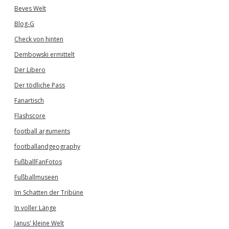
Beves Welt
Blog-G
Check von hinten
Dembowski ermittelt
Der Libero
Der tödliche Pass
Fanartisch
Flashscore
football arguments
footballandgeography
FußballFanFotos
Fußballmuseen
Im Schatten der Tribüne
In voller Länge
Janus' kleine Welt