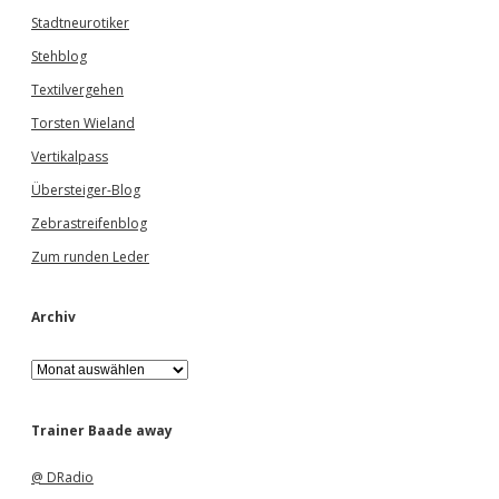
Stadtneurotiker
Stehblog
Textilvergehen
Torsten Wieland
Vertikalpass
Übersteiger-Blog
Zebrastreifenblog
Zum runden Leder
Archiv
A
r
c
h
Trainer Baade away
i
v
@ DRadio