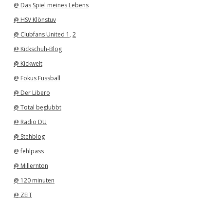
@ Das Spiel meines Lebens
@ HSV Klönstuv
@ Clubfans United 1
,
2
@ Kickschuh-Blog
@ Kickwelt
@ Fokus Fussball
@ Der Libero
@ Total beglubbt
@ Radio DU
@ Stehblog
@ fehlpass
@ Millernton
@ 120 minuten
@ ZEIT