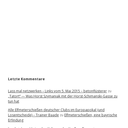
i
d
e
b
a
r
Letzte Kommentare
Lass mal netzwerken – Links vom 5. Mai 2015 – betonflüsterer
zu
„Tatort“ — Was Horst Szymaniak mit der Horst-Schimanski-Gasse zu
tun hat
Alle Elfmeterschießen deutscher Clubs im Europapokal (und
Losentscheide) – Trainer Baade
zu
Elfmeterschießen, eine bayrische
Erfindung