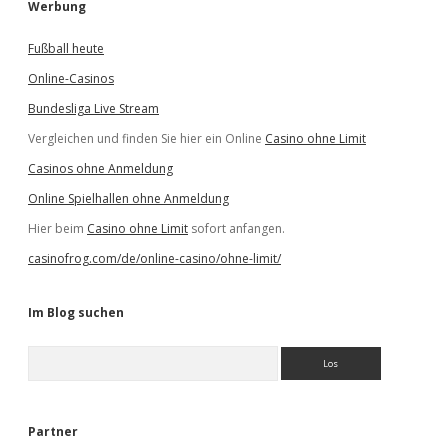
Werbung
Fußball heute
Online-Casinos
Bundesliga Live Stream
Vergleichen und finden Sie hier ein Online
Casino ohne Limit
Casinos ohne Anmeldung
Online Spielhallen ohne Anmeldung
Hier beim
Casino ohne Limit
sofort anfangen.
casinofrog.com/de/online-casino/ohne-limit/
Im Blog suchen
S
u
c
h
e
Partner
n