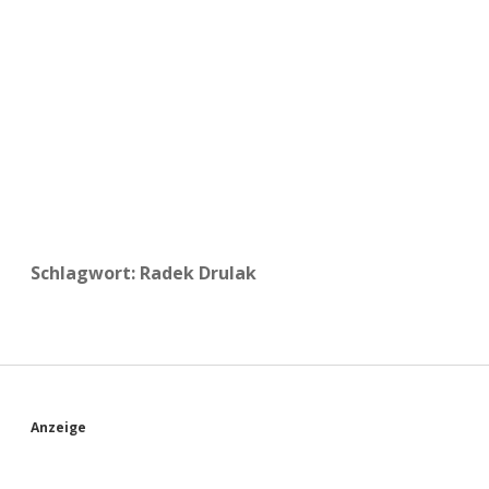
a
d
e
Schlagwort:
Radek Drulak
S
Anzeige