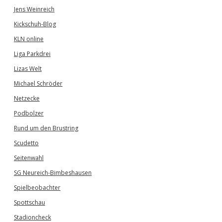
Jens Weinreich
Kickschuh-Blog
KLN online
Liga Parkdrei
Lizas Welt
Michael Schröder
Netzecke
Podbolzer
Rund um den Brustring
Scudetto
Seitenwahl
SG Neureich-Bimbeshausen
Spielbeobachter
Spottschau
Stadioncheck