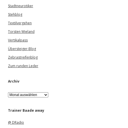
Stadtneurotiker
Stehblog
Textilvergehen
Torsten Wieland
Vertikalpass
Übersteiger-Blog
Zebrastreifenblog
Zum runden Leder
Archiv
A
r
c
h
Trainer Baade away
i
v
@ DRadio