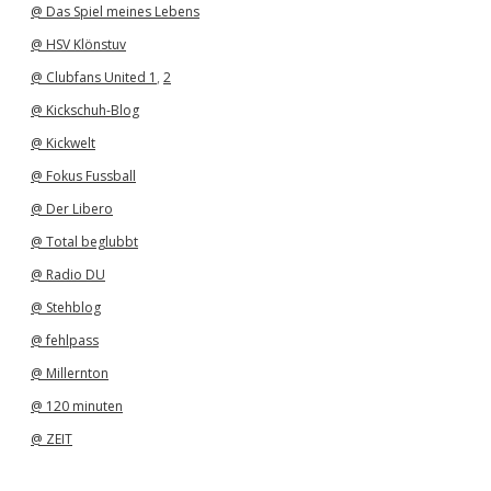
@ Das Spiel meines Lebens
@ HSV Klönstuv
@ Clubfans United 1
,
2
@ Kickschuh-Blog
@ Kickwelt
@ Fokus Fussball
@ Der Libero
@ Total beglubbt
@ Radio DU
@ Stehblog
@ fehlpass
@ Millernton
@ 120 minuten
@ ZEIT