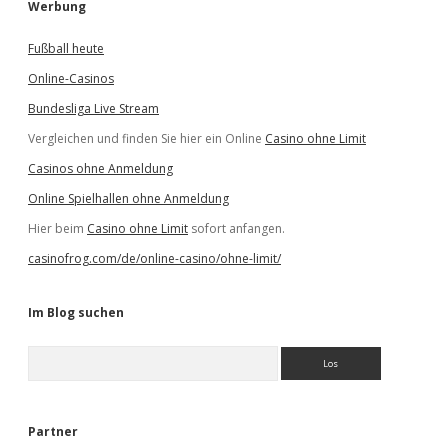
Werbung
Fußball heute
Online-Casinos
Bundesliga Live Stream
Vergleichen und finden Sie hier ein Online
Casino ohne Limit
Casinos ohne Anmeldung
Online Spielhallen ohne Anmeldung
Hier beim
Casino ohne Limit
sofort anfangen.
casinofrog.com/de/online-casino/ohne-limit/
Im Blog suchen
S
u
c
h
e
Partner
n