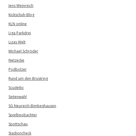
Jens Weinreich
Kickschuh-Blog
KLN online
Liga Parkdrei
Lizas Welt
Michael Schröder
Netzecke
Podbolzer
Rund um den Brustring
Scudetto
Seitenwahl
SG Neureich-Bimbeshausen
Spielbeobachter
Spottschau
Stadioncheck