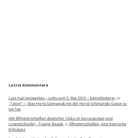
i
d
e
b
a
r
Letzte Kommentare
Lass mal netzwerken – Links vom 5. Mai 2015 – betonflüsterer
zu
„Tatort“ — Was Horst Szymaniak mit der Horst-Schimanski-Gasse zu
tun hat
Alle Elfmeterschießen deutscher Clubs im Europapokal (und
Losentscheide) – Trainer Baade
zu
Elfmeterschießen, eine bayrische
Erfindung