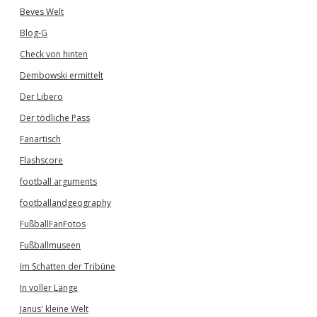
Beves Welt
Blog-G
Check von hinten
Dembowski ermittelt
Der Libero
Der tödliche Pass
Fanartisch
Flashscore
football arguments
footballandgeography
FußballFanFotos
Fußballmuseen
Im Schatten der Tribüne
In voller Länge
Janus' kleine Welt