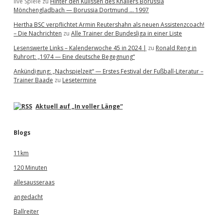
live Spiele
zu
Hinter den Kulissen des Knallers Borussia
Mönchengladbach — Borussia Dortmund … 1997
Hertha BSC verpflichtet Armin Reutershahn als neuen Assistenzcoach!
– Die Nachrichten
zu
Alle Trainer der Bundesliga in einer Liste
Lesenswerte Links – Kalenderwoche 45 in 2024 |
zu
Ronald Reng in
Ruhrort: „1974 — Eine deutsche Begegnung“
Ankündigung: „Nachspielzeit“ — Erstes Festival der Fußball-Literatur –
Trainer Baade
zu
Lesetermine
Aktuell auf „In voller Länge“
Blogs
11km
120 Minuten
allesausseraas
angedacht
Ballreiter