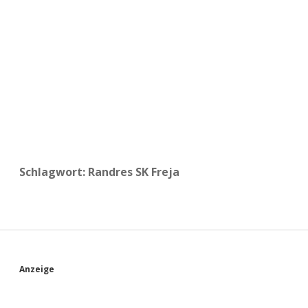
a
d
e
Schlagwort:
Randres SK Freja
S
Anzeige