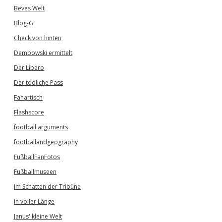
Beves Welt
Blog-G
Check von hinten
Dembowski ermittelt
Der Libero
Der tödliche Pass
Fanartisch
Flashscore
football arguments
footballandgeography
FußballFanFotos
Fußballmuseen
Im Schatten der Tribüne
In voller Länge
Janus' kleine Welt