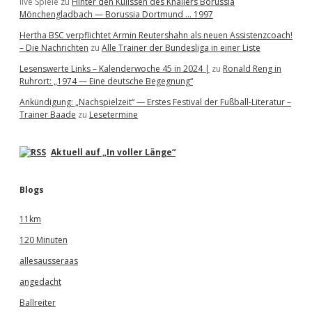
live Spiele
zu
Hinter den Kulissen des Knallers Borussia
Mönchengladbach — Borussia Dortmund … 1997
Hertha BSC verpflichtet Armin Reutershahn als neuen Assistenzcoach!
– Die Nachrichten
zu
Alle Trainer der Bundesliga in einer Liste
Lesenswerte Links – Kalenderwoche 45 in 2024 |
zu
Ronald Reng in
Ruhrort: „1974 — Eine deutsche Begegnung“
Ankündigung: „Nachspielzeit“ — Erstes Festival der Fußball-Literatur –
Trainer Baade
zu
Lesetermine
Aktuell auf „In voller Länge“
Blogs
11km
120 Minuten
allesausseraas
angedacht
Ballreiter