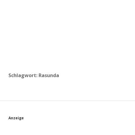
a
d
e
Schlagwort:
Rasunda
S
Anzeige