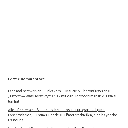
i
d
e
b
a
r
Letzte Kommentare
Lass mal netzwerken – Links vom 5. Mai 2015 – betonflüsterer
zu
„Tatort“ — Was Horst Szymaniak mit der Horst-Schimanski-Gasse zu
tun hat
Alle Elfmeterschießen deutscher Clubs im Europapokal (und
Losentscheide) – Trainer Baade
zu
Elfmeterschießen, eine bayrische
Erfindung