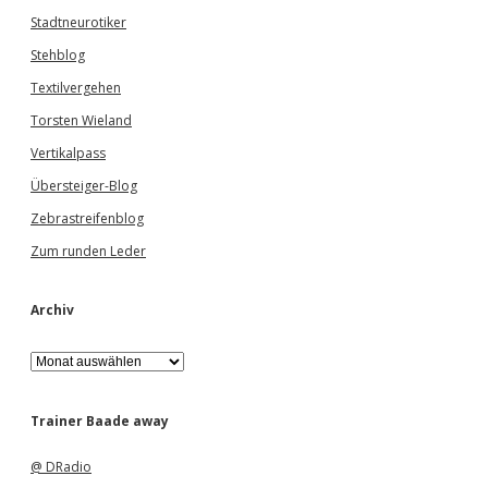
Stadtneurotiker
Stehblog
Textilvergehen
Torsten Wieland
Vertikalpass
Übersteiger-Blog
Zebrastreifenblog
Zum runden Leder
Archiv
A
r
c
h
Trainer Baade away
i
v
@ DRadio