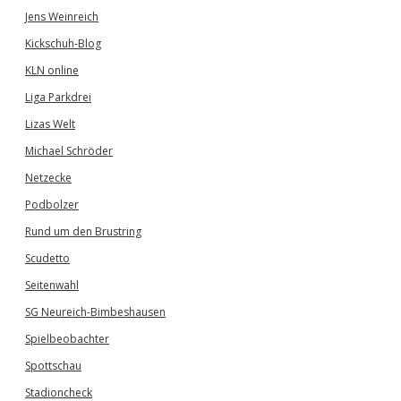
Jens Weinreich
Kickschuh-Blog
KLN online
Liga Parkdrei
Lizas Welt
Michael Schröder
Netzecke
Podbolzer
Rund um den Brustring
Scudetto
Seitenwahl
SG Neureich-Bimbeshausen
Spielbeobachter
Spottschau
Stadioncheck