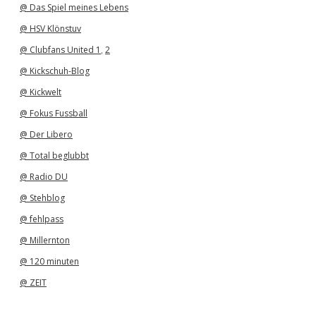
@ Das Spiel meines Lebens
@ HSV Klönstuv
@ Clubfans United 1
,
2
@ Kickschuh-Blog
@ Kickwelt
@ Fokus Fussball
@ Der Libero
@ Total beglubbt
@ Radio DU
@ Stehblog
@ fehlpass
@ Millernton
@ 120 minuten
@ ZEIT