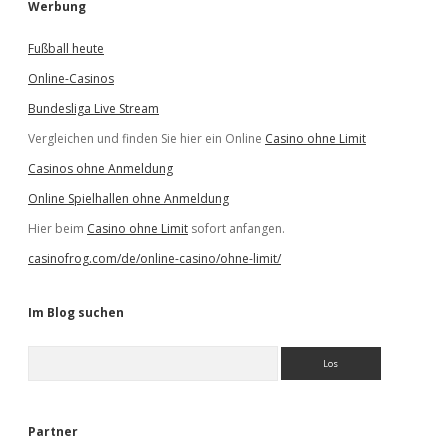
Werbung
Fußball heute
Online-Casinos
Bundesliga Live Stream
Vergleichen und finden Sie hier ein Online
Casino ohne Limit
Casinos ohne Anmeldung
Online Spielhallen ohne Anmeldung
Hier beim
Casino ohne Limit
sofort anfangen.
casinofrog.com/de/online-casino/ohne-limit/
Im Blog suchen
S
u
c
h
e
Partner
n