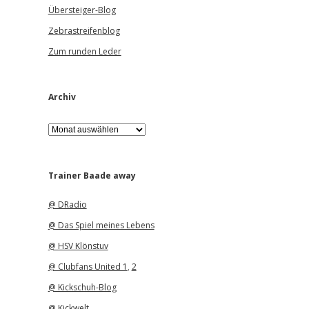
Übersteiger-Blog
Zebrastreifenblog
Zum runden Leder
Archiv
A
r
c
h
i
Trainer Baade away
v
@ DRadio
@ Das Spiel meines Lebens
@ HSV Klönstuv
@ Clubfans United 1
,
2
@ Kickschuh-Blog
@ Kickwelt