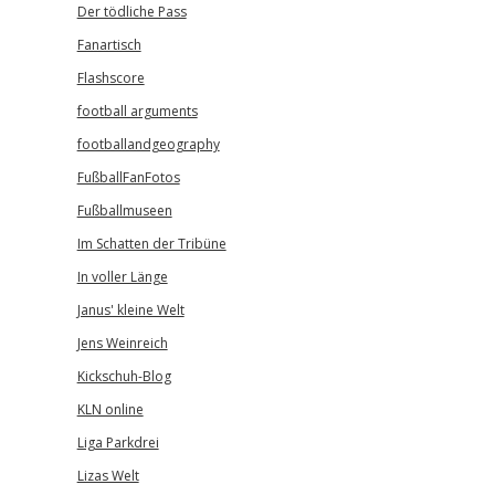
Der tödliche Pass
Fanartisch
Flashscore
football arguments
footballandgeography
FußballFanFotos
Fußballmuseen
Im Schatten der Tribüne
In voller Länge
Janus' kleine Welt
Jens Weinreich
Kickschuh-Blog
KLN online
Liga Parkdrei
Lizas Welt