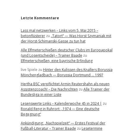
r
Letzte Kommentare
Lass mal netzwerken – Links vom 5. Mai 2015 –
betonflüsterer
zu
„Tatort“ — Was Horst Szymaniak mit
der Horst-Schimanski-Gasse zu tun hat
Alle Elfmeterschießen deutscher Clubs im Europapokal
(und Losentscheide) – Trainer Baade
zu
Elfmeterschießen, eine bayrische Erfindung
live Spiele
zu
Hinter den Kulissen des Knallers Borussia
Mönchengladbach — Borussia Dortmund … 1997
Hertha BSC verpflichtet Armin Reutershahn als neuen
Assistenzcoach! – Die Nachrichten
zu
Alle Trainer der
Bundesliga in einer Liste
Lesenswerte Links – Kalenderwoche 45 in 2024 |
zu
Ronald Reng in Ruhrort: „1974 — Eine deutsche
Begegnung“
Ankündigung: „Nachspielzeit“ — Erstes Festival der
Fußball-Literatur – Trainer Baade
zu
Lesetermine