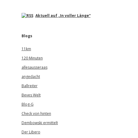
Aktuell auf „In voller Länge“
Blogs
11km
120 Minuten
allesausseraas
angedacht
Ballreiter
Beves Welt
Blog-G
Check von hinten
Dembowski ermittelt
Der Libero