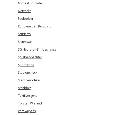
Michael Schröder
Netzecke
Podbolzer
Rund um den Brustring
Scudetto
Seitenwahl
SG Neureich-Bimbeshausen
Spielbeobachter
Spottschau
Stadioncheck
Stadtneurotiker
Stehblog
Textilvergehen
Torsten Wieland
Vertikalpass