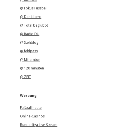
@ Fokus Fussball
@ Der Libero
@ Total beglubbt
@ Radio DU
@ Stehblog
@ fehlpass
@ Millernton
@ 120 minuten
@ ZEIT
Werbung
Fußball heute
Online-Casinos
Bundesliga Live Stream