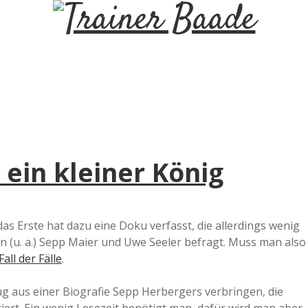
T
r
a
i
ein kleiner König
n
e
s Erste hat dazu eine Doku verfasst, die allerdings wenig
 (u. a.) Sepp Maier und Uwe Seeler befragt. Muss man also
r
all der Fälle
.
B
ug aus einer Biografie Sepp Herbergers verbringen, die