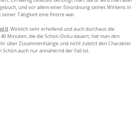
tiert. Ein wenig Lesezeit benötigt man, dafür wird man aber
agebuch, und vor allem einer Einordnung seines Wirkens in
a
einer Tätigkeit eine finstre war.
a
il II
. Wirklich sehr erhellend und auch durchaus die
 40 Minuten, die die Schön-Doku dauert, hat man den
mehr über Zusammenhänge und nicht zuletzt den Charakter
d
h Schön auch nur annähernd der Fall ist.
e