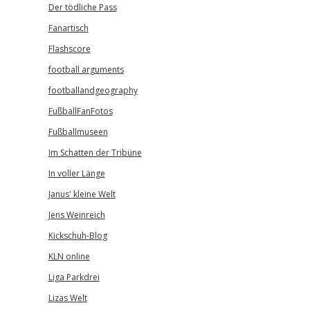
Der tödliche Pass
Fanartisch
Flashscore
football arguments
footballandgeography
FußballFanFotos
Fußballmuseen
Im Schatten der Tribüne
In voller Länge
Janus' kleine Welt
Jens Weinreich
Kickschuh-Blog
KLN online
Liga Parkdrei
Lizas Welt