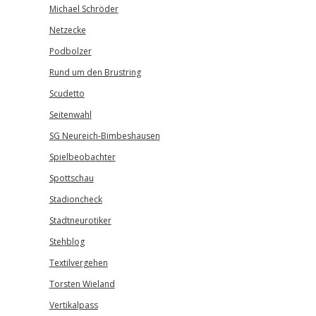
Michael Schröder
Netzecke
Podbolzer
Rund um den Brustring
Scudetto
Seitenwahl
SG Neureich-Bimbeshausen
Spielbeobachter
Spottschau
Stadioncheck
Stadtneurotiker
Stehblog
Textilvergehen
Torsten Wieland
Vertikalpass