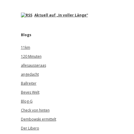
Aktuell auf „In voller Länge“
Blogs
11km
120 Minuten
allesausseraas
angedacht
Ballreiter
Beves Welt
Blog-G
Check von hinten
Dembowski ermittelt
Der Libero