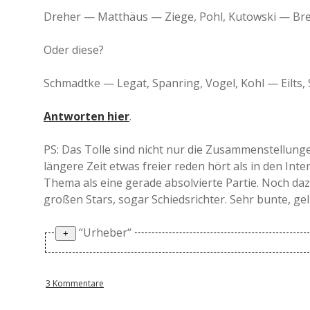
Dreher — Matthäus — Ziege, Pohl, Kutowski — Brei
Oder diese?
Schmadtke — Legat, Spanring, Vogel, Kohl — Eilts,
Antworten hier
.
PS: Das Tolle sind nicht nur die Zusammenstellunge
längere Zeit etwas freier reden hört als in den Int
Thema als eine gerade absolvierte Partie. Noch da
großen Stars, sogar Schiedsrichter. Sehr bunte, g
“Urheber“
PPS: Die erste ist von Dariusz Wosz, die zweite 
3 Kommentare