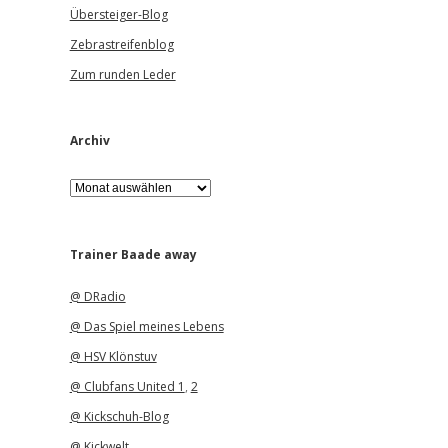
Übersteiger-Blog
Zebrastreifenblog
Zum runden Leder
Archiv
A
r
c
h
i
Trainer Baade away
v
@ DRadio
@ Das Spiel meines Lebens
@ HSV Klönstuv
@ Clubfans United 1
,
2
@ Kickschuh-Blog
@ Kickwelt