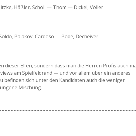
tzke, Häßler, Scholl — Thom — Dickel, Völler
a
a
 Soldo, Balakov, Cardoso — Bode, Decheiver
d
e
n dieser Elfen, sondern dass man die Herren Profis auch ma
erviews am Spielfeldrand — und vor allem über ein anderes
zu befinden sich unter den Kandidaten auch die weniger
elungene Mischung.
von Thomas Helmer und die dritte von Jens Todt.