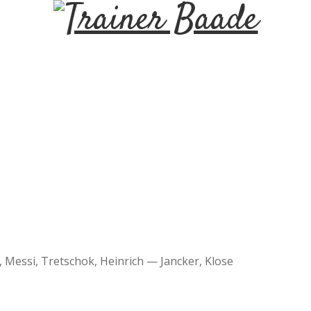
T
r
a
i
n
e
r
, Messi, Tretschok, Heinrich — Jancker, Klose
B