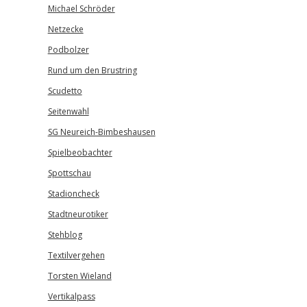
Michael Schröder
Netzecke
Podbolzer
Rund um den Brustring
Scudetto
Seitenwahl
SG Neureich-Bimbeshausen
Spielbeobachter
Spottschau
Stadioncheck
Stadtneurotiker
Stehblog
Textilvergehen
Torsten Wieland
Vertikalpass