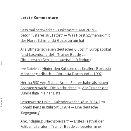
r
Letzte Kommentare
Lass mal netzwerken – Links vom 5. Mai 2015 –
betonflüsterer
zu
„Tatort“ — Was Horst Szymaniak mit
der Horst-Schimanski-Gasse zu tun hat
Alle Elfmeterschießen deutscher Clubs im Europapokal
(und Losentscheide) – Trainer Baade
zu
Elfmeterschießen, eine bayrische Erfindung
l
live Spiele
zu
Hinter den Kulissen des Knallers Borussia
Mönchengladbach — Borussia Dortmund … 1997
Hertha BSC verpflichtet Armin Reutershahn als neuen
Assistenzcoach! – Die Nachrichten
zu
Alle Trainer der
Bundesliga in einer Liste
Lesenswerte Links – Kalenderwoche 45 in 2024 |
zu
Ronald Reng in Ruhrort: „1974 — Eine deutsche
Begegnung“
Ankündigung: „Nachspielzeit“ — Erstes Festival der
Fußball-Literatur – Trainer Baade
zu
Lesetermine