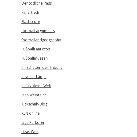
Der tödliche Pass
Fanartisch
Flashscore
football arguments
footballandgeography
FußballFanFotos
Fußballmuseen
Im Schatten der Tribüne
In voller Länge
Janus' kleine Welt
Jens Weinreich
Kickschuh-Blog
KLN online
Liga Parkdrei
Lizas Welt