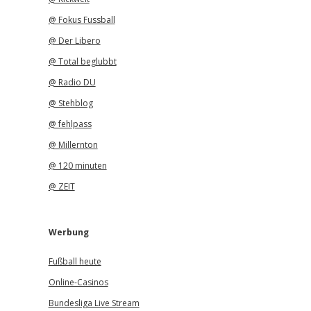
@ Fokus Fussball
@ Der Libero
@ Total beglubbt
@ Radio DU
@ Stehblog
@ fehlpass
@ Millernton
@ 120 minuten
@ ZEIT
Werbung
Fußball heute
Online-Casinos
Bundesliga Live Stream