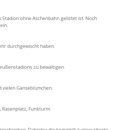
s Stadion ohne Aschenbahn gelistet ist. Noch
ein.
ehr durchgewischt haben.
reußenstadions zu bewältigen.
 vielen Gänseblümchen.
 Rasenplatz, Funkturm.
geschrieben. Dahinter die komplett zugewucherte