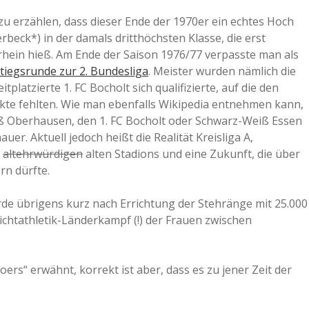
zu erzählen, dass dieser Ende der 1970er ein echtes Hoch
rbeck*) in der damals dritthöchsten Klasse, die erst
hein hieß. Am Ende der Saison 1976/77 verpasste man als
tiegsrunde zur 2. Bundesliga
. Meister wurden nämlich die
latzierte 1. FC Bocholt sich qualifizierte, auf die den
te fehlten. Wie man ebenfalls Wikipedia entnehmen kann,
ß Oberhausen, den 1. FC Bocholt oder Schwarz-Weiß Essen
r. Aktuell jedoch heißt die Realität Kreisliga A,
altehrwürdigen
alten Stadions und eine Zukunft, die über
rn dürfte.
e übrigens kurz nach Errichtung der Stehränge mit 25.000
ichtathletik-Länderkampf (!) der Frauen zwischen
oers“ erwähnt, korrekt ist aber, dass es zu jener Zeit der