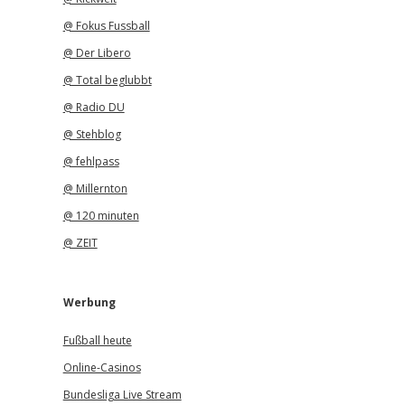
@ Fokus Fussball
@ Der Libero
@ Total beglubbt
@ Radio DU
@ Stehblog
@ fehlpass
@ Millernton
@ 120 minuten
@ ZEIT
Werbung
Fußball heute
Online-Casinos
Bundesliga Live Stream