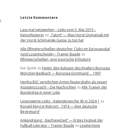
r
Letzte Kommentare
n
Lass mal netzwerken – Links vom 5. Mai 2015 –
betonflüsterer
zu
„Tatort“ — Was Horst Szymaniak mit
der Horst-Schimanski-Gasse zu tun hat
Alle Elfmeterschießen deutscher Clubs im Europapokal
(und Losentscheide) – Trainer Baade
zu
Elfmeterschießen, eine bayrische Erfindung
live Spiele
zu
Hinter den Kulissen des Knallers Borussia
Mönchengladbach — Borussia Dortmund … 1997
Hertha BSC verpflichtet Armin Reutershahn als neuen
Assistenzcoach! – Die Nachrichten
zu
Alle Trainer der
Bundesliga in einer Liste
Lesenswerte Links – Kalenderwoche 45 in 2024 |
zu
Ronald Reng in Ruhrort: „1974 — Eine deutsche
Begegnung“
Ankündigung: „Nachspielzeit“ — Erstes Festival der
Fußball-Literatur – Trainer Baade
zu
Lesetermine