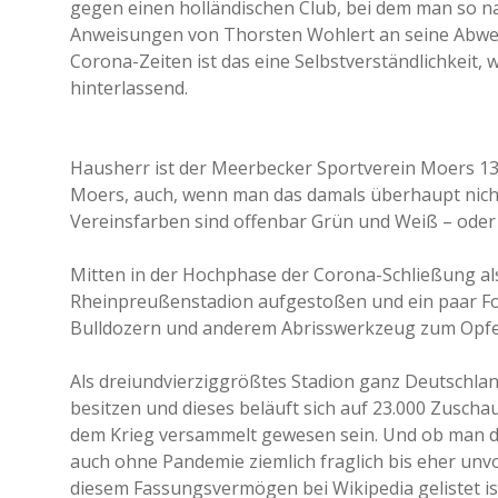
gegen einen holländischen Club, bei dem man so na
Anweisungen von Thorsten Wohlert an seine Abweh
Corona-Zeiten ist das eine Selbstverständlichkeit, 
hinterlassend.
Hausherr ist der Meerbecker Sportverein Moers 13/
Moers, auch, wenn man das damals überhaupt nicht
Vereinsfarben sind offenbar Grün und Weiß – oder W
Mitten in der Hochphase der Corona-Schließung a
Rheinpreußenstadion aufgestoßen und ein paar Fo
Bulldozern und anderem Abrisswerkzeug zum Opfer
Als dreiundvierziggrößtes Stadion ganz Deutschla
besitzen und dieses beläuft sich auf 23.000 Zuscha
dem Krieg versammelt gewesen sein. Und ob man d
auch ohne Pandemie ziemlich fraglich bis eher unvo
diesem Fassungsvermögen bei Wikipedia gelistet is