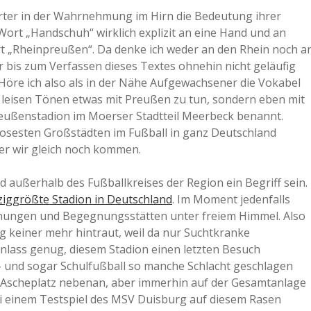
rter in der Wahrnehmung im Hirn die Bedeutung ihrer
a
Wort „Handschuh“ wirklich explizit an eine Hand und an
t „Rheinpreußen“. Da denke ich weder an den Rhein noch a
a
 bis zum Verfassen dieses Textes ohnehin nicht geläufig
Höre ich also als in der Nähe Aufgewachsener die Vokabel
n leisen Tönen etwas mit Preußen zu tun, sondern eben mit
d
reußenstadion im Moerser Stadtteil Meerbeck benannt.
glosesten Großstädten im Fußball in ganz Deutschland
e
der wir gleich noch kommen.
außerhalb des Fußballkreises der Region ein Begriff sein.
ziggrößte Stadion in Deutschland
. Im Moment jedenfalls
hnungen und Begegnungsstätten unter freiem Himmel. Also
 keiner mehr hintraut, weil da nur Suchtkranke
lass genug, diesem Stadion einen letzten Besuch
 und sogar Schulfußball so manche Schlacht geschlagen
 Ascheplatz nebenan, aber immerhin auf der Gesamtanlage
i einem Testspiel des MSV Duisburg auf diesem Rasen