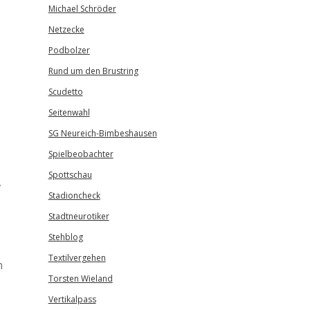
Michael Schröder
Netzecke
Podbolzer
Rund um den Brustring
Scudetto
Seitenwahl
SG Neureich-Bimbeshausen
Spielbeobachter
Spottschau
,
Stadioncheck
Stadtneurotiker
Stehblog
Textilvergehen
n
Torsten Wieland
Vertikalpass