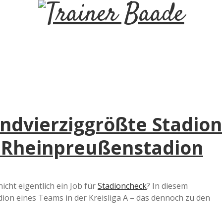
T
r
a
i
undvierziggrößte Stadion
n
 Rheinpreußenstadion
e
r
icht eigentlich ein Job für
Stadioncheck
? In diesem
dion eines Teams in der Kreisliga A – das dennoch zu den
B