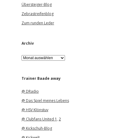
Übersteiger-Blog
Zebrastreifenblog
Zum runden Leder
Archiv
A
r
c
h
i
Trainer Baade away
v
@ DRadio
@ Das Spiel meines Lebens
@ HSV Klönstuv
@ Clubfans United 1
,
2
@ Kickschuh-Blog
@ Kickwelt