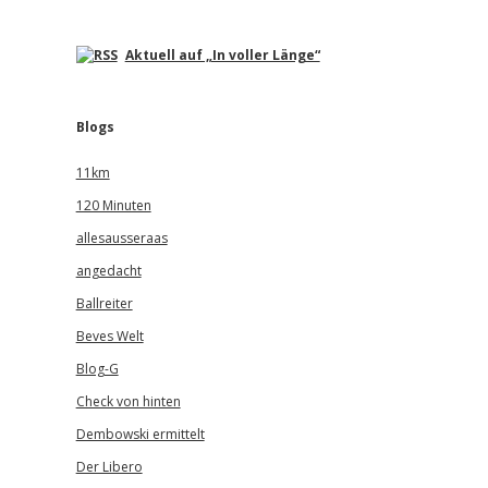
Aktuell auf „In voller Länge“
Blogs
11km
120 Minuten
allesausseraas
angedacht
Ballreiter
Beves Welt
Blog-G
Check von hinten
Dembowski ermittelt
Der Libero