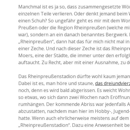
Manchmal ist es ja so, dass zusammengesetzte Wö
einzelnen Teile verlieren. Oder denkt jemand beim 
einen Schuh? So ungefähr geht es mir mit dem Wor
Preußen oder die Region Rheinpreußen (welche mir
war), sondern an ein danach benanntes Bergwerk. 
„Rheinpreußen“, dann hat das für mich nicht mal i
einer Zeche. Und nach dieser Zeche ist das Rheinp
Moers, eine der Städte, die immer unter den erfol
auftaucht. Zu Recht, aber mit einer Ausnahme, zu 
Das Rheinpreußenstadion dürfte wohl kaum jemand 
Dabei ist es, man höre und staune,
das dreiundvier
noch, denn es wird bald abgerissen. Es weicht Wo
so etwas, wo sich dann zwei Wochen nach Eröffnung
rumhängen. Der kommende Abriss war jedenfalls An
abzustatten, nachdem man hier im Hobby-, Jugend-
hatte. Wenn auch ehrlicherweise meistens auf dem
„Rheinpreußenstadion“. Dazu eine Anwesenheit be