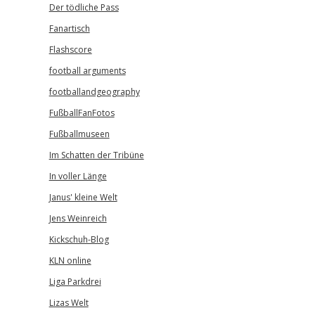
Der tödliche Pass
Fanartisch
Flashscore
football arguments
footballandgeography
FußballFanFotos
Fußballmuseen
Im Schatten der Tribüne
In voller Länge
Janus' kleine Welt
Jens Weinreich
Kickschuh-Blog
KLN online
Liga Parkdrei
Lizas Welt