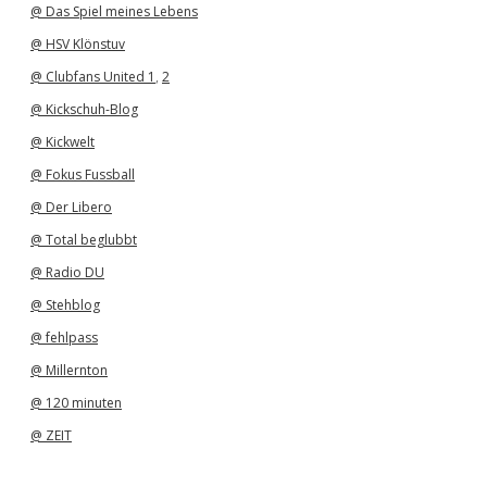
@ Das Spiel meines Lebens
@ HSV Klönstuv
@ Clubfans United 1
,
2
@ Kickschuh-Blog
@ Kickwelt
@ Fokus Fussball
@ Der Libero
@ Total beglubbt
@ Radio DU
@ Stehblog
@ fehlpass
@ Millernton
@ 120 minuten
@ ZEIT