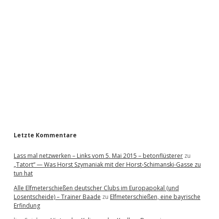
i
d
e
b
a
r
Letzte Kommentare
Lass mal netzwerken – Links vom 5. Mai 2015 – betonflüsterer
zu
„Tatort“ — Was Horst Szymaniak mit der Horst-Schimanski-Gasse zu
tun hat
Alle Elfmeterschießen deutscher Clubs im Europapokal (und
Losentscheide) – Trainer Baade
zu
Elfmeterschießen, eine bayrische
Erfindung