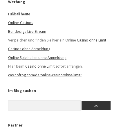
Werbung
Fußball heute
Online-Casinos
Bundesliga Live Stream
Vergleichen und finden Sie hier ein Online
Casino ohne Limit
Casinos ohne Anmeldung
Online Spielhallen ohne Anmeldung
Hier beim
Casino ohne Limit
sofort anfangen.
casinofrog.com/de/online-casino/ohne-limit/
Im Blog suchen
S
u
c
h
e
Partner
n