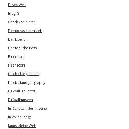
Beves Welt
Blog-G
Check von hinten
Dembowski ermittelt
Der Libero
Der tödliche Pass
Fanartisch
Flashscore
football arguments
footballandgeography
FußballFanFotos
Fußballmuseen
Im Schatten der Tribüne
In voller Länge
Janus' kleine Welt