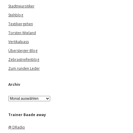
Stadtneurotiker
Stehblog
Textilvergehen
Torsten Wieland
Vertikalpass
Übersteiger-Blog
Zebrastreifenblog
Zum runden Leder
Archiv
A
r
c
h
Trainer Baade away
i
v
@ DRadio