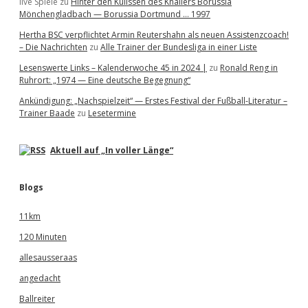
live Spiele
zu
Hinter den Kulissen des Knallers Borussia
Mönchengladbach — Borussia Dortmund … 1997
Hertha BSC verpflichtet Armin Reutershahn als neuen Assistenzcoach!
– Die Nachrichten
zu
Alle Trainer der Bundesliga in einer Liste
Lesenswerte Links – Kalenderwoche 45 in 2024 |
zu
Ronald Reng in
Ruhrort: „1974 — Eine deutsche Begegnung“
Ankündigung: „Nachspielzeit“ — Erstes Festival der Fußball-Literatur –
Trainer Baade
zu
Lesetermine
Aktuell auf „In voller Länge“
Blogs
11km
120 Minuten
allesausseraas
angedacht
Ballreiter