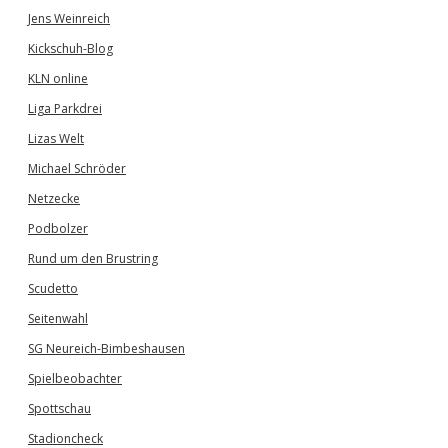
Jens Weinreich
Kickschuh-Blog
KLN online
Liga Parkdrei
Lizas Welt
Michael Schröder
Netzecke
Podbolzer
Rund um den Brustring
Scudetto
Seitenwahl
SG Neureich-Bimbeshausen
Spielbeobachter
Spottschau
Stadioncheck