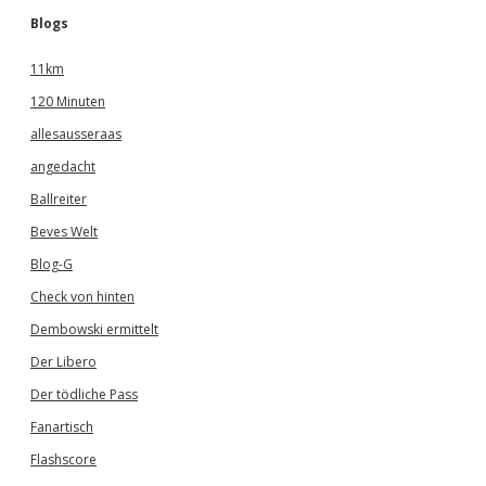
Blogs
11km
120 Minuten
allesausseraas
angedacht
Ballreiter
Beves Welt
Blog-G
Check von hinten
Dembowski ermittelt
Der Libero
Der tödliche Pass
Fanartisch
Flashscore