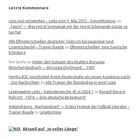
Letzte Kommentare
Lass mal netzwerken – Links vom 5. Mai 2015 – betonflüsterer
zu
„Tatort“ — Was Horst Szymaniak mit der Horst-Schimanski-Gasse zu
tun hat
Alle Elfmeterschießen deutscher Clubs im Europapokal (und
Losentscheide) – Trainer Baade
zu
Elfmeterschießen, eine bayrische
Erfindung
live Spiele
zu
Hinter den Kulissen des Knallers Borussia
Mönchengladbach — Borussia Dortmund … 1997
Hertha BSC verpflichtet Armin Reutershahn als neuen Assistenzcoach!
– Die Nachrichten
zu
Alle Trainer der Bundesliga in einer Liste
Lesenswerte Links – Kalenderwoche 45 in 2024 |
zu
Ronald Reng in
Ruhrort: „1974 — Eine deutsche Begegnung“
Ankündigung: „Nachspielzeit“ — Erstes Festival der Fußball-Literatur –
Trainer Baade
zu
Lesetermine
Aktuell auf „In voller Länge“