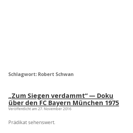
a
d
e
Schlagwort:
Robert Schwan
„Zum Siegen verdammt“ — Doku
über den FC Bayern München 1975
Veröffentlicht am 27. November 2016
Prädikat sehenswert.