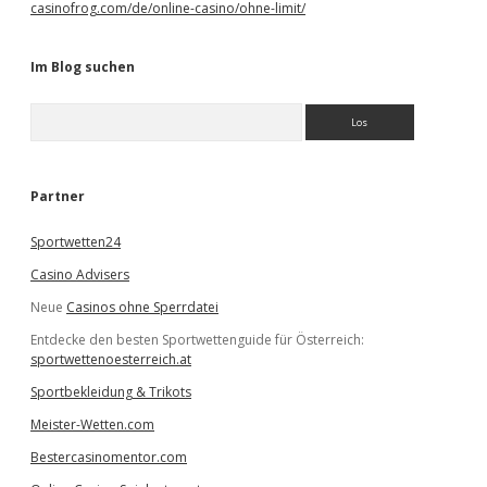
casinofrog.com/de/online-casino/ohne-limit/
Im Blog suchen
S
u
c
h
e
Partner
n
Sportwetten24
Casino Advisers
Neue
Casinos ohne Sperrdatei
Entdecke den besten Sportwettenguide für Österreich:
sportwettenoesterreich.at
Sportbekleidung & Trikots
Meister-Wetten.com
Bestercasinomentor.com