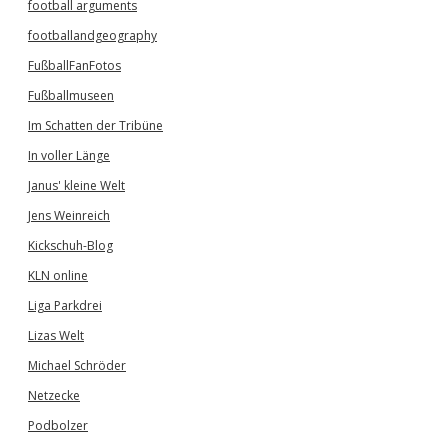
football arguments
footballandgeography
FußballFanFotos
Fußballmuseen
Im Schatten der Tribüne
In voller Länge
Janus' kleine Welt
Jens Weinreich
Kickschuh-Blog
KLN online
Liga Parkdrei
Lizas Welt
Michael Schröder
Netzecke
Podbolzer