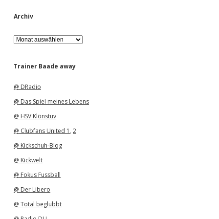
Archiv
A
r
c
h
Trainer Baade away
i
v
@ DRadio
@ Das Spiel meines Lebens
@ HSV Klönstuv
@ Clubfans United 1
,
2
@ Kickschuh-Blog
@ Kickwelt
@ Fokus Fussball
@ Der Libero
@ Total beglubbt
@ Radio DU