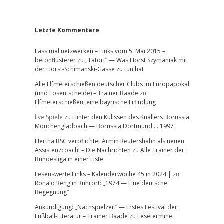
r
Letzte Kommentare
Lass mal netzwerken – Links vom 5. Mai 2015 –
betonflüsterer
zu
„Tatort“ — Was Horst Szymaniak mit
der Horst-Schimanski-Gasse zu tun hat
Alle Elfmeterschießen deutscher Clubs im Europapokal
(und Losentscheide) – Trainer Baade
zu
Elfmeterschießen, eine bayrische Erfindung
live Spiele
zu
Hinter den Kulissen des Knallers Borussia
Mönchengladbach — Borussia Dortmund … 1997
Hertha BSC verpflichtet Armin Reutershahn als neuen
Assistenzcoach! – Die Nachrichten
zu
Alle Trainer der
Bundesliga in einer Liste
Lesenswerte Links – Kalenderwoche 45 in 2024 |
zu
Ronald Reng in Ruhrort: „1974 — Eine deutsche
Begegnung“
Ankündigung: „Nachspielzeit“ — Erstes Festival der
Fußball-Literatur – Trainer Baade
zu
Lesetermine