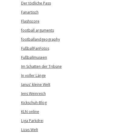
Der tödliche Pass
Fanartisch
Flashscore
football arguments
footballandgeography
FußballFanFotos
Fußballmuseen
Im Schatten der Tribüne
In voller Länge
Janus' kleine Welt
Jens Weinreich
Kickschuh-Blog
KLN online
Liga Parkdrei
Lizas Welt