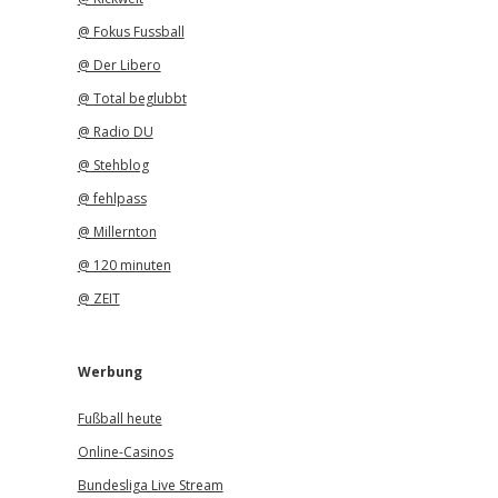
@ Fokus Fussball
@ Der Libero
@ Total beglubbt
@ Radio DU
@ Stehblog
@ fehlpass
@ Millernton
@ 120 minuten
@ ZEIT
Werbung
Fußball heute
Online-Casinos
Bundesliga Live Stream