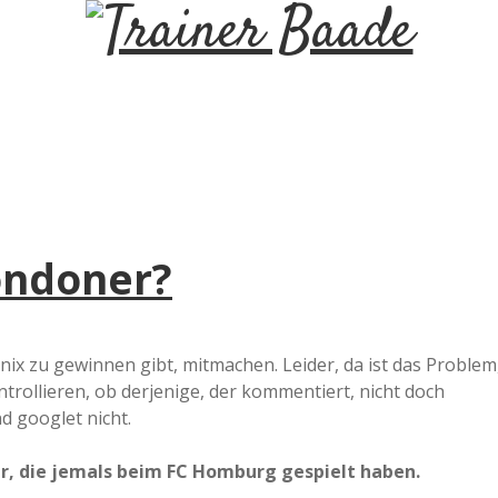
T
r
a
i
Londoner?
n
e
ix zu gewinnen gibt, mitmachen. Leider, da ist das Problem
rollieren, ob derjenige, der kommentiert, nicht doch
r
d googlet nicht.
B
er, die jemals beim FC Homburg gespielt haben.