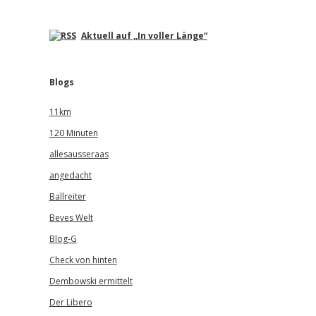
Aktuell auf „In voller Länge“
Blogs
11km
120 Minuten
allesausseraas
angedacht
Ballreiter
Beves Welt
Blog-G
Check von hinten
Dembowski ermittelt
Der Libero