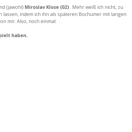
nd (jawohl)
Miroslav Klose (02)
. Mehr weiß ich nicht, zu
a
n lassen, indem ich ihn als späteren Bochumer mit langen
n mir. Also, noch einmal:
a
pielt haben.
d
e