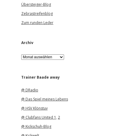
Übersteiger-Blog
Zebrastreifenblog
Zum runden Leder
Archiv
A
r
c
h
i
Trainer Baade away
v
@ DRadio
@ Das Spiel meines Lebens
@ HSV Klönstuv
@ Clubfans United 1
,
2
@ Kickschuh-Blog
@ Kickwelt