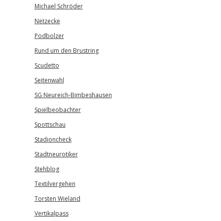
Michael Schröder
Netzecke
Podbolzer
Rund um den Brustring
Scudetto
Seitenwahl
SG Neureich-Bimbeshausen
Spielbeobachter
Spottschau
Stadioncheck
Stadtneurotiker
Stehblog
Textilvergehen
Torsten Wieland
Vertikalpass