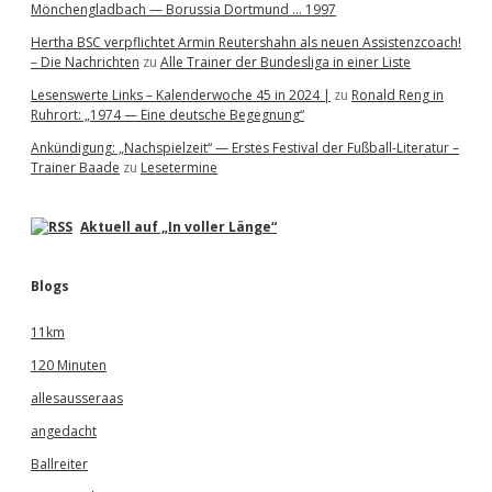
Mönchengladbach — Borussia Dortmund … 1997
Hertha BSC verpflichtet Armin Reutershahn als neuen Assistenzcoach!
– Die Nachrichten
zu
Alle Trainer der Bundesliga in einer Liste
Lesenswerte Links – Kalenderwoche 45 in 2024 |
zu
Ronald Reng in
Ruhrort: „1974 — Eine deutsche Begegnung“
Ankündigung: „Nachspielzeit“ — Erstes Festival der Fußball-Literatur –
Trainer Baade
zu
Lesetermine
Aktuell auf „In voller Länge“
Blogs
11km
120 Minuten
allesausseraas
angedacht
Ballreiter