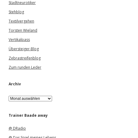
Stadtneurotiker
Stehblog
Textilvergehen
Torsten Wieland
Vertikalpass
Übersteiger-Blog
Zebrastreifenblog
Zum runden Leder
Archiv
A
r
c
h
Trainer Baade away
i
v
@ DRadio
@ Das Spiel meines Lebens