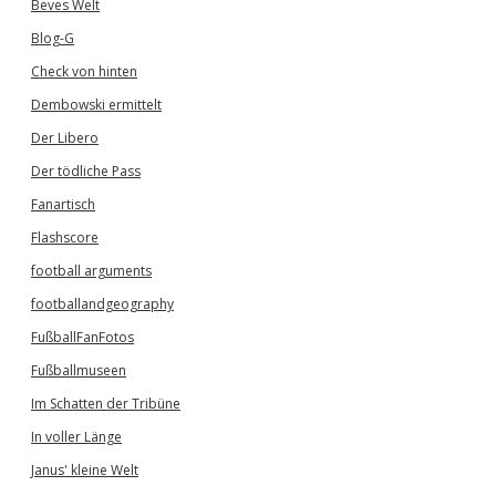
Beves Welt
Blog-G
Check von hinten
Dembowski ermittelt
Der Libero
Der tödliche Pass
Fanartisch
Flashscore
football arguments
footballandgeography
FußballFanFotos
Fußballmuseen
Im Schatten der Tribüne
In voller Länge
Janus' kleine Welt