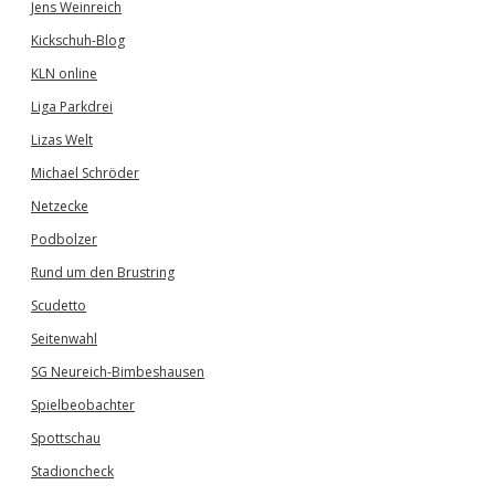
Jens Weinreich
Kickschuh-Blog
KLN online
Liga Parkdrei
Lizas Welt
Michael Schröder
Netzecke
Podbolzer
Rund um den Brustring
Scudetto
Seitenwahl
SG Neureich-Bimbeshausen
Spielbeobachter
Spottschau
Stadioncheck