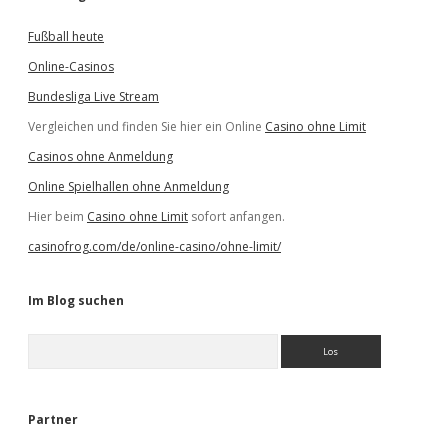
Fußball heute
Online-Casinos
Bundesliga Live Stream
Vergleichen und finden Sie hier ein Online
Casino ohne Limit
Casinos ohne Anmeldung
Online Spielhallen ohne Anmeldung
Hier beim
Casino ohne Limit
sofort anfangen.
casinofrog.com/de/online-casino/ohne-limit/
Im Blog suchen
S
u
c
h
e
Partner
n