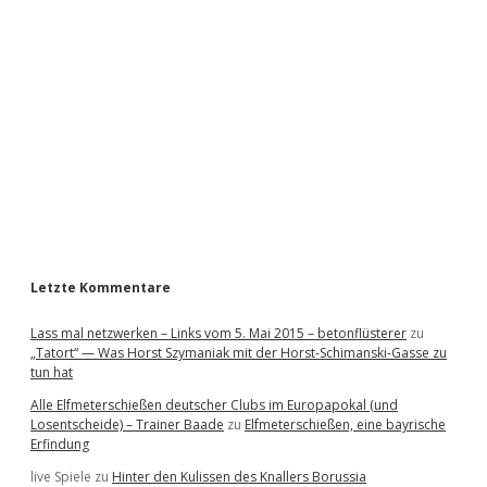
d
e
b
a
r
Letzte Kommentare
Lass mal netzwerken – Links vom 5. Mai 2015 – betonflüsterer
zu
„Tatort“ — Was Horst Szymaniak mit der Horst-Schimanski-Gasse zu
tun hat
Alle Elfmeterschießen deutscher Clubs im Europapokal (und
Losentscheide) – Trainer Baade
zu
Elfmeterschießen, eine bayrische
Erfindung
live Spiele
zu
Hinter den Kulissen des Knallers Borussia