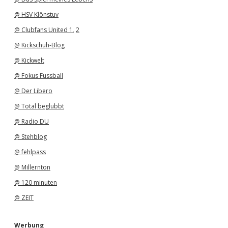
@ HSV Klönstuv
@ Clubfans United 1
,
2
@ Kickschuh-Blog
@ Kickwelt
@ Fokus Fussball
@ Der Libero
@ Total beglubbt
@ Radio DU
@ Stehblog
@ fehlpass
@ Millernton
@ 120 minuten
@ ZEIT
Werbung