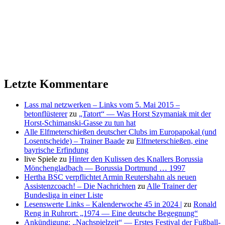
Letzte Kommentare
Lass mal netzwerken – Links vom 5. Mai 2015 –
betonflüsterer
zu
„Tatort“ — Was Horst Szymaniak mit der
Horst-Schimanski-Gasse zu tun hat
Alle Elfmeterschießen deutscher Clubs im Europapokal (und
Losentscheide) – Trainer Baade
zu
Elfmeterschießen, eine
bayrische Erfindung
live Spiele
zu
Hinter den Kulissen des Knallers Borussia
Mönchengladbach — Borussia Dortmund … 1997
Hertha BSC verpflichtet Armin Reutershahn als neuen
Assistenzcoach! – Die Nachrichten
zu
Alle Trainer der
Bundesliga in einer Liste
Lesenswerte Links – Kalenderwoche 45 in 2024 |
zu
Ronald
Reng in Ruhrort: „1974 — Eine deutsche Begegnung“
Ankündigung: „Nachspielzeit“ — Erstes Festival der Fußball-