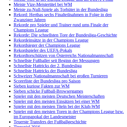
Meiste Vize-Meistertitel bei WM
Meiste zu-Null-Spiele als Torhüter in der Bundesliga
Rekord: Herthas sechs Finalteilnahmen in Folge in den
Zwanziger Jahren
Rekorde pro Spieler und Trainer rund ums Finale der
Champions League
Rekorde: Die schnellsten Tore der Bundesliga-Geschichte
Rekordeinsätze in der Champions League
Rekordsieger der Champions League
Rekordspieler des UEFA-Pokals
Rekordtorschützen von Österreichs Nationalmannschaft
Schnellste Fußballer seit Beginn der Messungen
Schnellste Hattricks der 2. Bundesliga
Schnellste Hattricks der Bundesliga
Schweizer Nationalmannschaft bei großen Turnieren
Scorerliste der Bundesliga pro Saison
Sieben kuriose Fakten zur WM
Sieben schicke Fußball-Browsergames
Spieler mit den meisten Deutschen Meisterschaften
Spieler mit den meisten Einsätzen bei einer WM
Spieler mit den meisten Titeln bei der Klub-WM
Spieler mit den meisten Toren in der Champions League bzw.
im Europapokal der Landesmeister
Teuerste Transfers der Fußballgeschichte
Tippspiel 2016