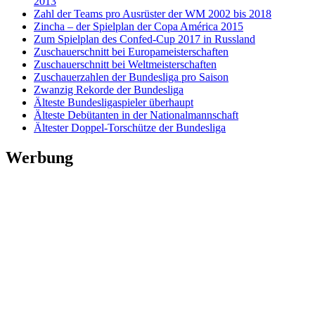
2013
Zahl der Teams pro Ausrüster der WM 2002 bis 2018
Zincha – der Spielplan der Copa América 2015
Zum Spielplan des Confed-Cup 2017 in Russland
Zuschauerschnitt bei Europameisterschaften
Zuschauerschnitt bei Weltmeisterschaften
Zuschauerzahlen der Bundesliga pro Saison
Zwanzig Rekorde der Bundesliga
Älteste Bundesligaspieler überhaupt
Älteste Debütanten in der Nationalmannschaft
Ältester Doppel-Torschütze der Bundesliga
Werbung