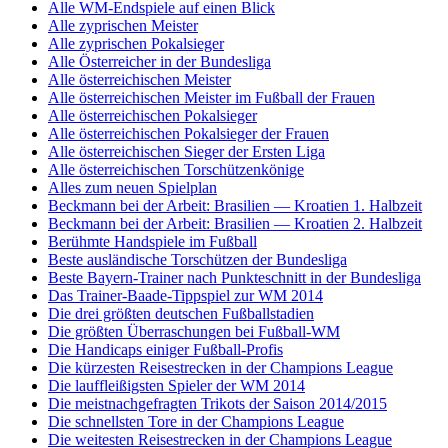
Alle WM-Endspiele auf einen Blick
Alle zyprischen Meister
Alle zyprischen Pokalsieger
Alle Österreicher in der Bundesliga
Alle österreichischen Meister
Alle österreichischen Meister im Fußball der Frauen
Alle österreichischen Pokalsieger
Alle österreichischen Pokalsieger der Frauen
Alle österreichischen Sieger der Ersten Liga
Alle österreichischen Torschützenkönige
Alles zum neuen Spielplan
Beckmann bei der Arbeit: Brasilien — Kroatien 1. Halbzeit
Beckmann bei der Arbeit: Brasilien — Kroatien 2. Halbzeit
Berühmte Handspiele im Fußball
Beste ausländische Torschützen der Bundesliga
Beste Bayern-Trainer nach Punkteschnitt in der Bundesliga
Das Trainer-Baade-Tippspiel zur WM 2014
Die drei größten deutschen Fußballstadien
Die größten Überraschungen bei Fußball-WM
Die Handicaps einiger Fußball-Profis
Die kürzesten Reisestrecken in der Champions League
Die lauffleißigsten Spieler der WM 2014
Die meistnachgefragten Trikots der Saison 2014/2015
Die schnellsten Tore in der Champions League
Die weitesten Reisestrecken in der Champions League