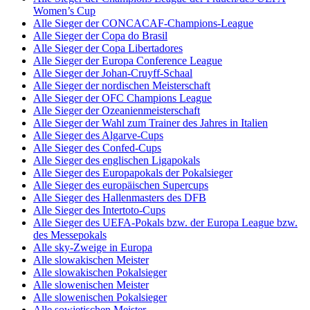
Women’s Cup
Alle Sieger der CONCACAF-Champions-League
Alle Sieger der Copa do Brasil
Alle Sieger der Copa Libertadores
Alle Sieger der Europa Conference League
Alle Sieger der Johan-Cruyff-Schaal
Alle Sieger der nordischen Meisterschaft
Alle Sieger der OFC Champions League
Alle Sieger der Ozeanienmeisterschaft
Alle Sieger der Wahl zum Trainer des Jahres in Italien
Alle Sieger des Algarve-Cups
Alle Sieger des Confed-Cups
Alle Sieger des englischen Ligapokals
Alle Sieger des Europapokals der Pokalsieger
Alle Sieger des europäischen Supercups
Alle Sieger des Hallenmasters des DFB
Alle Sieger des Intertoto-Cups
Alle Sieger des UEFA-Pokals bzw. der Europa League bzw.
des Messepokals
Alle sky-Zweige in Europa
Alle slowakischen Meister
Alle slowakischen Pokalsieger
Alle slowenischen Meister
Alle slowenischen Pokalsieger
Alle sowjetischen Meister