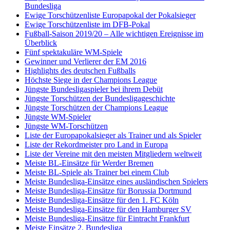
Bundesliga
Ewige Torschützenliste Europapokal der Pokalsieger
Ewige Torschützenliste im DFB-Pokal
Fußball-Saison 2019/20 – Alle wichtigen Ereignisse im
Überblick
Fünf spektakuläre WM-Spiele
Gewinner und Verlierer der EM 2016
Highlights des deutschen Fußballs
Höchste Siege in der Champions League
Jüngste Bundesligaspieler bei ihrem Debüt
Jüngste Torschützen der Bundesligageschichte
Jüngste Torschützen der Champions League
Jüngste WM-Spieler
Jüngste WM-Torschützen
Liste der Europapokalsieger als Trainer und als Spieler
Liste der Rekordmeister pro Land in Europa
Liste der Vereine mit den meisten Mitgliedern weltweit
Meiste BL-Einsätze für Werder Bremen
Meiste BL-Spiele als Trainer bei einem Club
Meiste Bundesliga-Einsätze eines ausländischen Spielers
Meiste Bundesliga-Einsätze für Borussia Dortmund
Meiste Bundesliga-Einsätze für den 1. FC Köln
Meiste Bundesliga-Einsätze für den Hamburger SV
Meiste Bundesliga-Einsätze für Eintracht Frankfurt
Meiste Einsätze 2. Bundesliga