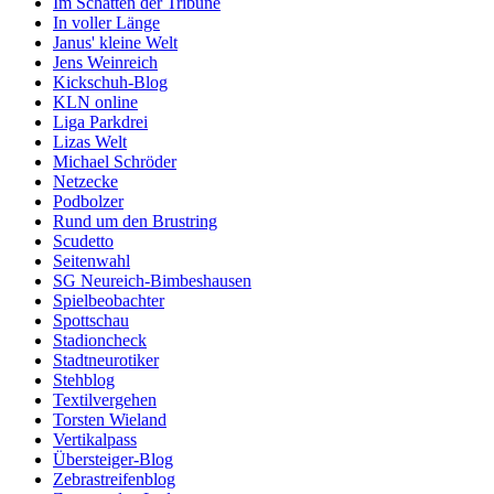
Im Schatten der Tribüne
In voller Länge
Janus' kleine Welt
Jens Weinreich
Kickschuh-Blog
KLN online
Liga Parkdrei
Lizas Welt
Michael Schröder
Netzecke
Podbolzer
Rund um den Brustring
Scudetto
Seitenwahl
SG Neureich-Bimbeshausen
Spielbeobachter
Spottschau
Stadioncheck
Stadtneurotiker
Stehblog
Textilvergehen
Torsten Wieland
Vertikalpass
Übersteiger-Blog
Zebrastreifenblog