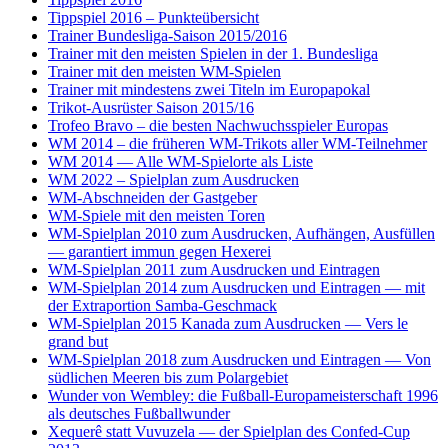
Tippspiel 2016 – Punkteübersicht
Trainer Bundesliga-Saison 2015/2016
Trainer mit den meisten Spielen in der 1. Bundesliga
Trainer mit den meisten WM-Spielen
Trainer mit mindestens zwei Titeln im Europapokal
Trikot-Ausrüster Saison 2015/16
Trofeo Bravo – die besten Nachwuchsspieler Europas
WM 2014 – die früheren WM-Trikots aller WM-Teilnehmer
WM 2014 — Alle WM-Spielorte als Liste
WM 2022 – Spielplan zum Ausdrucken
WM-Abschneiden der Gastgeber
WM-Spiele mit den meisten Toren
WM-Spielplan 2010 zum Ausdrucken, Aufhängen, Ausfüllen
— garantiert immun gegen Hexerei
WM-Spielplan 2011 zum Ausdrucken und Eintragen
WM-Spielplan 2014 zum Ausdrucken und Eintragen — mit
der Extraportion Samba-Geschmack
WM-Spielplan 2015 Kanada zum Ausdrucken — Vers le
grand but
WM-Spielplan 2018 zum Ausdrucken und Eintragen — Von
südlichen Meeren bis zum Polargebiet
Wunder von Wembley: die Fußball-Europameisterschaft 1996
als deutsches Fußballwunder
Xequerê statt Vuvuzela — der Spielplan des Confed-Cup