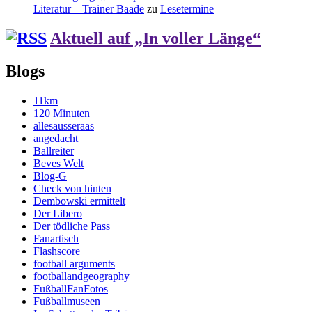
Literatur – Trainer Baade
zu
Lesetermine
Aktuell auf „In voller Länge“
Blogs
11km
120 Minuten
allesausseraas
angedacht
Ballreiter
Beves Welt
Blog-G
Check von hinten
Dembowski ermittelt
Der Libero
Der tödliche Pass
Fanartisch
Flashscore
football arguments
footballandgeography
FußballFanFotos
Fußballmuseen