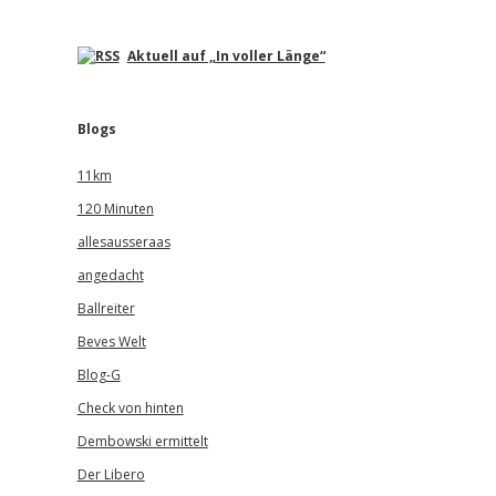
Aktuell auf „In voller Länge“
Blogs
11km
120 Minuten
allesausseraas
angedacht
Ballreiter
Beves Welt
Blog-G
Check von hinten
Dembowski ermittelt
Der Libero