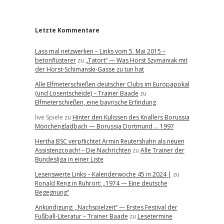
r
Letzte Kommentare
Lass mal netzwerken – Links vom 5. Mai 2015 –
betonflüsterer
zu
„Tatort“ — Was Horst Szymaniak mit
der Horst-Schimanski-Gasse zu tun hat
Alle Elfmeterschießen deutscher Clubs im Europapokal
(und Losentscheide) – Trainer Baade
zu
Elfmeterschießen, eine bayrische Erfindung
live Spiele
zu
Hinter den Kulissen des Knallers Borussia
Mönchengladbach — Borussia Dortmund … 1997
Hertha BSC verpflichtet Armin Reutershahn als neuen
Assistenzcoach! – Die Nachrichten
zu
Alle Trainer der
Bundesliga in einer Liste
Lesenswerte Links – Kalenderwoche 45 in 2024 |
zu
Ronald Reng in Ruhrort: „1974 — Eine deutsche
Begegnung“
Ankündigung: „Nachspielzeit“ — Erstes Festival der
Fußball-Literatur – Trainer Baade
zu
Lesetermine