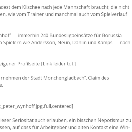
ndest dem Klischee nach jede Mannschaft braucht, die nicht
a
eren, wie vom Trainer und manchmal auch vom Spielverlauf
a
ynhoff — immerhin 240 Bundesligaeinsätze für Borussia
 Spielern wie Andersson, Neun, Dahlin und Kamps — nach
d
e
igener Profilseite [Link leider tot.].
ternehmen der Stadt Mönchengladbach“. Claim des
e.
peter_wynhoff.jpg,full,centered]
ieser Seriosität auch erlauben, ein bisschen Nepotismus zu
assen, auf dass für Arbeitgeber und alten Kontakt eine Win-