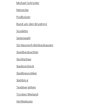
Michael Schröder
Netzecke
Podbolzer
Rund um den Brustring
Scudetto
Seitenwahl
SG Neureich-Bimbeshausen
Spielbeobachter
Spottschau
Stadioncheck
Stadtneurotiker
Stehblog
Textilvergehen
Torsten Wieland
Vertikalpass