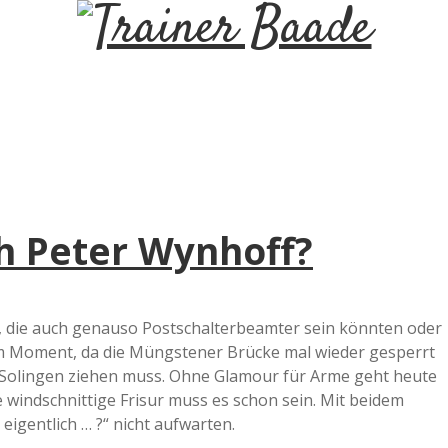
T
r
a
i
h Peter Wynhoff?
n
e
r, die auch genauso Postschalterbeamter sein könnten oder
im Moment, da die Müngstener Brücke mal wieder gesperrt
r
 Solingen ziehen muss. Ohne Glamour für Arme geht heute
 windschnittige Frisur muss es schon sein. Mit beidem
B
igentlich … ?“ nicht aufwarten.