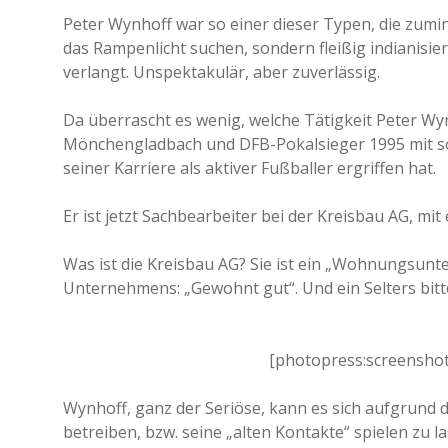
Peter Wynhoff war so einer dieser Typen, die zumi
das Rampenlicht suchen, sondern fleißig indianisi
verlangt. Unspektakulär, aber zuverlässig.
Da überrascht es wenig, welche Tätigkeit Peter W
Mönchengladbach und DFB-Pokalsieger 1995 mit so
seiner Karriere als aktiver Fußballer ergriffen hat.
Er ist jetzt Sachbearbeiter bei der Kreisbau AG, mit e
Was ist die Kreisbau AG? Sie ist ein „Wohnungsun
Unternehmens: „Gewohnt gut“. Und ein Selters bitt
[photopress:screenshot_
Wynhoff, ganz der Seriöse, kann es sich aufgrund d
betreiben, bzw. seine „alten Kontakte“ spielen zu l