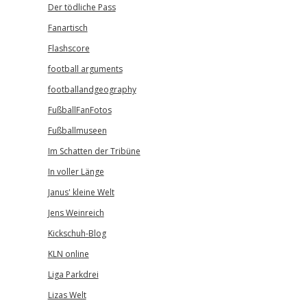
Der tödliche Pass
Fanartisch
Flashscore
football arguments
footballandgeography
FußballFanFotos
Fußballmuseen
Im Schatten der Tribüne
In voller Länge
Janus' kleine Welt
Jens Weinreich
Kickschuh-Blog
KLN online
Liga Parkdrei
Lizas Welt