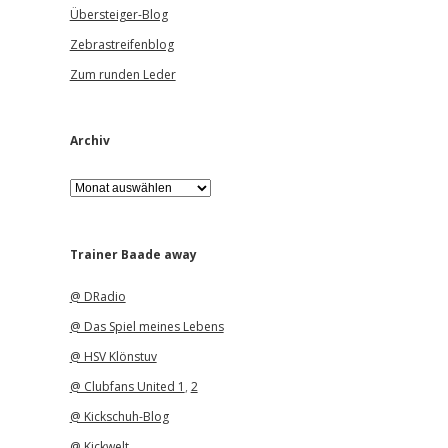
Übersteiger-Blog
Zebrastreifenblog
Zum runden Leder
Archiv
A
r
c
h
i
Trainer Baade away
v
@ DRadio
@ Das Spiel meines Lebens
@ HSV Klönstuv
@ Clubfans United 1
,
2
@ Kickschuh-Blog
@ Kickwelt