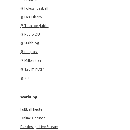
@ Fokus Fussball
@ Der Libero
@ Total beglubbt
@ Radio DU
@ Stehblog
@ fehlpass
@ Millernton
@ 120 minuten
@ ZEIT
Werbung
Fußball heute
Online-Casinos
Bundesliga Live Stream