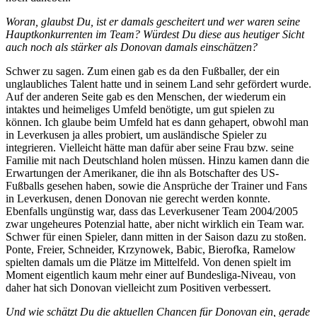
Woran, glaubst Du, ist er damals gescheitert und wer waren seine
Hauptkonkurrenten im Team? Würdest Du diese aus heutiger Sicht
auch noch als stärker als Donovan damals einschätzen?
Schwer zu sagen. Zum einen gab es da den Fußballer, der ein
unglaubliches Talent hatte und in seinem Land sehr gefördert wurde.
Auf der anderen Seite gab es den Menschen, der wiederum ein
intaktes und heimeliges Umfeld benötigte, um gut spielen zu
können. Ich glaube beim Umfeld hat es dann gehapert, obwohl man
in Leverkusen ja alles probiert, um ausländische Spieler zu
integrieren. Vielleicht hätte man dafür aber seine Frau bzw. seine
Familie mit nach Deutschland holen müssen. Hinzu kamen dann die
Erwartungen der Amerikaner, die ihn als Botschafter des US-
Fußballs gesehen haben, sowie die Ansprüche der Trainer und Fans
in Leverkusen, denen Donovan nie gerecht werden konnte.
Ebenfalls ungünstig war, dass das Leverkusener Team 2004/2005
zwar ungeheures Potenzial hatte, aber nicht wirklich ein Team war.
Schwer für einen Spieler, dann mitten in der Saison dazu zu stoßen.
Ponte, Freier, Schneider, Krzynowek, Babic, Bierofka, Ramelow
spielten damals um die Plätze im Mittelfeld. Von denen spielt im
Moment eigentlich kaum mehr einer auf Bundesliga-Niveau, von
daher hat sich Donovan vielleicht zum Positiven verbessert.
Und wie schätzt Du die aktuellen Chancen für Donovan ein, gerade