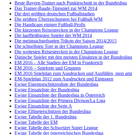
Beste Bayern-Trainer nach Punkteschnitt in der Bundesliga
Das Trainer-Baade-Tippspiel zur WM 2014
Die drei größten deutschen Fußballstadien
Die größten Überraschungen bei Fußball-WM
Die Handicaps einiger Fußball-Profis
Die kürzesten Reisestrecken in der Champions League
Die lauffleißigsten Spieler der WM 2014
Die meistnachgefragten Trikots der Saison 2014/2015
Die schnellsten Tore in der Champions League
Die weitesten Reisestrecken in der Champions League
Dänische Spieler mit den meisten Einsätzen in der Bundesliga
EM 2016 – Alle Stadien der EM in Frankreich
EM 2016 – Spielorte und Gruppen
EM 2016 Spielplan zum Ausdrucken und Ausfüllen, mon ami
EM-Spielplan 2012 zum Ausdrucken und Eintragen
Ewige Eigentorschützenliste der Bundesliga
Ewige Einsatzliste der Bundesliga
Ewige Einsatzliste der Bundesliga in Österreich
Ewige Einsatzliste der Primera Divison/La Liga
Ewige Einsatzliste der Serie A
Ewige Elfmeterschützen der Bundesliga
Ewige Tabelle der 1. Bundesliga
Ewige Tabelle der EM
Ewige Tabelle der Schweizer Super League
Ewige Tabelle der österreichischen Bundesliga