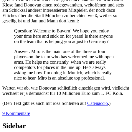
Klose fand Donovan einen redegewandten, weltoffenen und stets
am Schicksal anderer interessierten Mitspieler, der noch dazu
Etliches über die Stadt München zu berichten weiß, weil er so
gesellig ist und Jan und Mann dort kennt:
Question: Welcome to Bayern! We hope you enjoy
your time here and stick on for years! Is there anyone
on the team that is helping you adjust to Germany?
Answer: Miro is the main one of the three or four
players on the team who has welcomed me with open
arms. He helps me constantly, when we are really
competitors for places in the line-up. He’s always
asking me how I‘m doing in Munich, which is really
nice to hear. Miro is an absolute top professional.
Warten wir ab, wie Donovan schließlich einschlagen wird, vielleicht
wechselt er ja demnächst für 10 Millionen Euro zum 1. FC Köln.
(Den Text gibt es auch mit rosa Schleifen auf
Catenaccio
.)
9 Kommentare
Sidebar