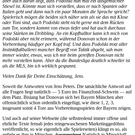
aber auch daran liegt, dass Podolski nun mal ein ausgemachter
Stiesel ist. Könnte man sich vorstellen, dass er nach Spanien oder
Italien geht und dann nach ein paar Monaten die Sprache spricht?
Spielerisch mögen die beiden sich näher sein als sie das mit Klose
oder Toni sind, auch Podolski steht nicht gerne mit dem Rücken
zum Tor, sondern kommt von etwas tiefer und hat auch durchaus
seine Stärken im Dribbling. An ein Kopfballtor kann ich mich von
Podolski aber nicht erinnern, während Donovan schon in der
Vorbereitung häufiger per Kopf traf. Und dass Podolski trotz aller
Instinktfußballerei mancher Begriff von Taktik abgeht, sah man
immer wieder, etwas, was ich mir beim gereiften Donovan nicht
mehr vorstellen kann. Aber da die Bundesliga deutlich schneller ist
als die MLS, bin ich wirklich gespannt.
Vielen Dank für Deine Einschätzung, Jens.
Soweit die Antworten von Jens Peters. Die tatsächliche Antwort auf
alle Fragen liegt natürlich — 5 Euro ins Finanzfond-Schwein — auf
dem Platz. Bislang hat Donovan sich bei Bayern München aber
offensichtlich schon ordentlich eingefügt, wie diese 1, 2, 3,
insgesamt somit 4 Tore aus Vorbereitungsspielen der Bayern zeigen.
Und auch auf seiner Webseite (die selbstredend immer offene und
ehrliche Texte fernab jedes reingewaschenen Marketinggedöhns
veröffentlicht, so wie eigentlich alle Spielerseiten) klingt es so, als
gefiele es ihm in München.
Ausgerechnet
Natürlich in Miroskloff