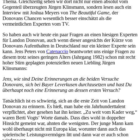
Thema. Gleichzeitig sehen wir dort nicht nur einen absolut vom
Gegenteil überzeugten Jürgen Klinsmann, sondern lesen auch ein
Interview mit Joshua Meyers von
The Beautiful Game
, der
Donovans Chancen wesentlich besser einschätzt als die
vermeintlichen Experten vom TV.
So haben auch wir heute ein paar Fragen an einen hiesigen Experten
für Landon Donovan, auch wenn dieser angesichts der Kürze von
Donovans Aufenthalten in Deutschland nur ein kleiner Experte sein
kann. Jens Peters von
Catenaccio
beantwortet uns einige Fragen zu
diesem trotz seines geringen Alters (Jahrgang 1982) schon mit recht
hoher Stirn geplagten potenziellen neuen Liebling Jürgen
Klinsmanns:
Jens, wie sind Deine Erinnerungen an die beiden Versuche
Donovans, sich bei Bayer Leverkusen durchzusetzen und hast Du
überhaupt noch eine Erinnerung an dessen ersten Versuch?
Tatsächlich ist es schwierig, sich an die erste Zeit von Landon
Donovan zu erinnern. Es hieß, man habe ein Jahrhunderttalent
verpflichtet, aber gesehen hat ihn keiner. „Zu weit vom Kader weg,“
waren Berti Vogts‘ Worte damals. Dass dies wohl in doppelter
Hinsicht gemeint war, ahnten die wenigsten. Der junge Mann kam
wohl überhaupt nicht mit Europa klar, worunter dann auch das
spielerische Leistungsvermögen litt und dann war er auch schon