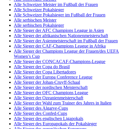
Alle Schweizer Meister im Fußball der Frauen
Alle Schweizer Pokalsieger
Alle Schweizer Pokalsieger im Fußball der Frauen
Alle serbischen Meister
Alle serbischen Pokalsieger
Alle Sieger der AFC Champions League in Asien
Alle Sieger der afrikanischen Nationenmeisterschaft
Alle Sieger der Asienmeisterschaft im Fußball der Frauen
Alle Sieger der CAF-Champions League in Afrika
Alle Sieger der Champions League der Frauen/des UEFA
Women’s Cup
Alle Sieger der CONCACAF-Champions-League
Alle Sieger der Copa do Brasil
Alle Sieger der Copa Libertadores
Alle Sieger der Europa Conference League
Alle Sieger der Johan-Cruyff-Schaal
Alle Sieger der nordischen Meisterschaft
Alle Sieger der OFC Champions League
Alle Sieger der Ozeanienmeisterschaft
Alle Sieger der Wahl zum Trainer des Jahres in Italien
Alle Sieger des Algarve-Cups
Alle Sieger des Confed-Cups
Alle Sieger des englischen Ligapokals
Alle Sieger des Europapokals der Pokalsieger
Alle Sieger des europäischen Supercups