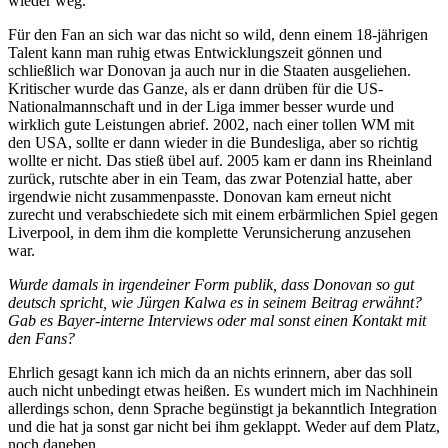
wieder weg.
Für den Fan an sich war das nicht so wild, denn einem 18-jährigen
Talent kann man ruhig etwas Entwicklungszeit gönnen und
schließlich war Donovan ja auch nur in die Staaten ausgeliehen.
Kritischer wurde das Ganze, als er dann drüben für die US-
Nationalmannschaft und in der Liga immer besser wurde und
wirklich gute Leistungen abrief. 2002, nach einer tollen WM mit
den USA, sollte er dann wieder in die Bundesliga, aber so richtig
wollte er nicht. Das stieß übel auf. 2005 kam er dann ins Rheinland
zurück, rutschte aber in ein Team, das zwar Potenzial hatte, aber
irgendwie nicht zusammenpasste. Donovan kam erneut nicht
zurecht und verabschiedete sich mit einem erbärmlichen Spiel gegen
Liverpool, in dem ihm die komplette Verunsicherung anzusehen
war.
Wurde damals in irgendeiner Form publik, dass Donovan so gut
deutsch spricht, wie Jürgen Kalwa es in seinem Beitrag erwähnt?
Gab es Bayer-interne Interviews oder mal sonst einen Kontakt mit
den Fans?
Ehrlich gesagt kann ich mich da an nichts erinnern, aber das soll
auch nicht unbedingt etwas heißen. Es wundert mich im Nachhinein
allerdings schon, denn Sprache begünstigt ja bekanntlich Integration
und die hat ja sonst gar nicht bei ihm geklappt. Weder auf dem Platz,
noch daneben.