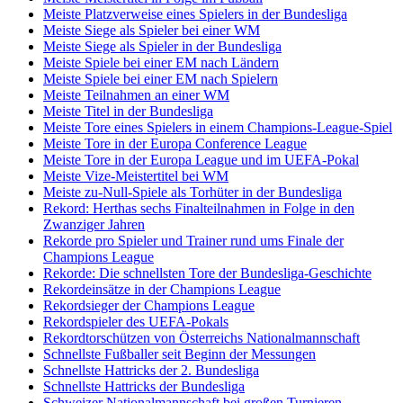
Meiste Platzverweise eines Spielers in der Bundesliga
Meiste Siege als Spieler bei einer WM
Meiste Siege als Spieler in der Bundesliga
Meiste Spiele bei einer EM nach Ländern
Meiste Spiele bei einer EM nach Spielern
Meiste Teilnahmen an einer WM
Meiste Titel in der Bundesliga
Meiste Tore eines Spielers in einem Champions-League-Spiel
Meiste Tore in der Europa Conference League
Meiste Tore in der Europa League und im UEFA-Pokal
Meiste Vize-Meistertitel bei WM
Meiste zu-Null-Spiele als Torhüter in der Bundesliga
Rekord: Herthas sechs Finalteilnahmen in Folge in den
Zwanziger Jahren
Rekorde pro Spieler und Trainer rund ums Finale der
Champions League
Rekorde: Die schnellsten Tore der Bundesliga-Geschichte
Rekordeinsätze in der Champions League
Rekordsieger der Champions League
Rekordspieler des UEFA-Pokals
Rekordtorschützen von Österreichs Nationalmannschaft
Schnellste Fußballer seit Beginn der Messungen
Schnellste Hattricks der 2. Bundesliga
Schnellste Hattricks der Bundesliga
Schweizer Nationalmannschaft bei großen Turnieren