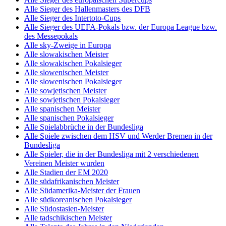
Alle Sieger des Hallenmasters des DFB
Alle Sieger des Intertoto-Cups
Alle Sieger des UEFA-Pokals bzw. der Europa League bzw.
des Messepokals
Alle sky-Zweige in Europa
Alle slowakischen Meister
Alle slowakischen Pokalsieger
Alle slowenischen Meister
Alle slowenischen Pokalsieger
Alle sowjetischen Meister
Alle sowjetischen Pokalsieger
Alle spanischen Meister
Alle spanischen Pokalsieger
Alle Spielabbrüche in der Bundesliga
Alle Spiele zwischen dem HSV und Werder Bremen in der
Bundesliga
Alle Spieler, die in der Bundesliga mit 2 verschiedenen
Vereinen Meister wurden
Alle Stadien der EM 2020
Alle südafrikanischen Meister
Alle Südamerika-Meister der Frauen
Alle südkoreanischen Pokalsieger
Alle Südostasien-Meister
Alle tadschikischen Meister