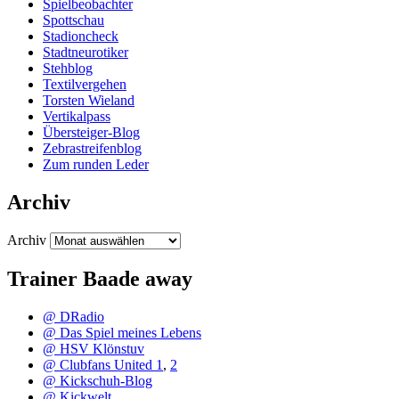
Spielbeobachter
Spottschau
Stadioncheck
Stadtneurotiker
Stehblog
Textilvergehen
Torsten Wieland
Vertikalpass
Übersteiger-Blog
Zebrastreifenblog
Zum runden Leder
Archiv
Archiv
Trainer Baade away
@ DRadio
@ Das Spiel meines Lebens
@ HSV Klönstuv
@ Clubfans United 1
,
2
@ Kickschuh-Blog
@ Kickwelt