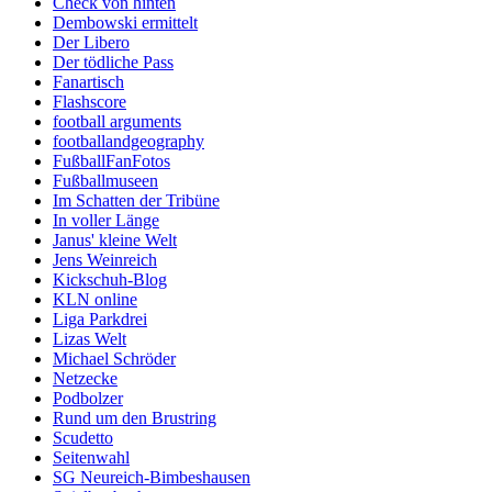
Check von hinten
Dembowski ermittelt
Der Libero
Der tödliche Pass
Fanartisch
Flashscore
football arguments
footballandgeography
FußballFanFotos
Fußballmuseen
Im Schatten der Tribüne
In voller Länge
Janus' kleine Welt
Jens Weinreich
Kickschuh-Blog
KLN online
Liga Parkdrei
Lizas Welt
Michael Schröder
Netzecke
Podbolzer
Rund um den Brustring
Scudetto
Seitenwahl
SG Neureich-Bimbeshausen