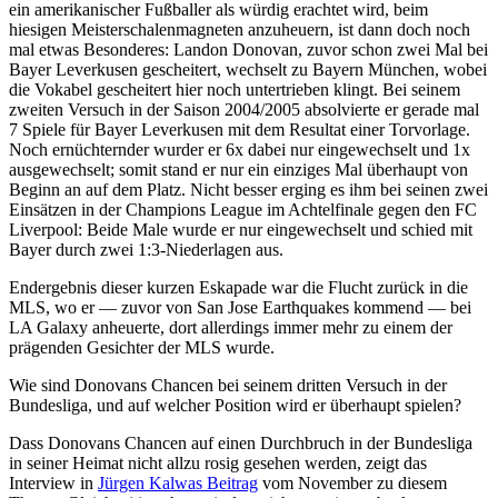
ein amerikanischer Fußballer als würdig erachtet wird, beim
hiesigen Meisterschalenmagneten anzuheuern, ist dann doch noch
mal etwas Besonderes: Landon Donovan, zuvor schon zwei Mal bei
Bayer Leverkusen gescheitert, wechselt zu Bayern München, wobei
die Vokabel gescheitert hier noch untertrieben klingt. Bei seinem
zweiten Versuch in der Saison 2004/2005 absolvierte er gerade mal
7 Spiele für Bayer Leverkusen mit dem Resultat einer Torvorlage.
Noch ernüchternder wurder er 6x dabei nur eingewechselt und 1x
ausgewechselt; somit stand er nur ein einziges Mal überhaupt von
Beginn an auf dem Platz. Nicht besser erging es ihm bei seinen zwei
Einsätzen in der Champions League im Achtelfinale gegen den FC
Liverpool: Beide Male wurde er nur eingewechselt und schied mit
Bayer durch zwei 1:3-Niederlagen aus.
Endergebnis dieser kurzen Eskapade war die Flucht zurück in die
MLS, wo er — zuvor von San Jose Earthquakes kommend — bei
LA Galaxy anheuerte, dort allerdings immer mehr zu einem der
prägenden Gesichter der MLS wurde.
Wie sind Donovans Chancen bei seinem dritten Versuch in der
Bundesliga, und auf welcher Position wird er überhaupt spielen?
Dass Donovans Chancen auf einen Durchbruch in der Bundesliga
in seiner Heimat nicht allzu rosig gesehen werden, zeigt das
Interview in
Jürgen Kalwas Beitrag
vom November zu diesem