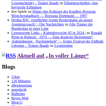
Losentscheide) – Trainer Baade
zu
Elfmeterschießen, eine
bayrische Erfindung
live Spiele
zu
Hinter den Kulissen des Knallers Borussia
Mönchengladbach — Borussia Dortmund … 1997
Hertha BSC verpflichtet Armin Reutershahn als neuen
Assistenzcoach! – Die Nachrichten
zu
Alle Trainer der
Bundesliga in einer Liste
Lesenswerte Links – Kalenderwoche 45 in 2024 |
zu
Ronald
Reng in Ruhrort: „1974 — Eine deutsche Begegnung“
Ankündigung: „Nachspielzeit“ — Erstes Festival der Fußball-
Literatur – Trainer Baade
zu
Lesetermine
Aktuell auf „In voller Länge“
Blogs
11km
120 Minuten
allesausseraas
angedacht
Ballreiter
Beves Welt
Blog-G