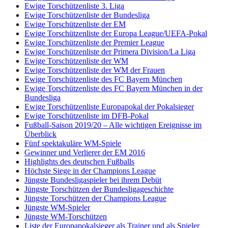
Ewige Torschützenliste 3. Liga
Ewige Torschützenliste der Bundesliga
Ewige Torschützenliste der EM
Ewige Torschützenliste der Europa League/UEFA-Pokal
Ewige Torschützenliste der Premier League
Ewige Torschützenliste der Primera Division/La Liga
Ewige Torschützenliste der WM
Ewige Torschützenliste der WM der Frauen
Ewige Torschützenliste des FC Bayern München
Ewige Torschützenliste des FC Bayern München in der
Bundesliga
Ewige Torschützenliste Europapokal der Pokalsieger
Ewige Torschützenliste im DFB-Pokal
Fußball-Saison 2019/20 – Alle wichtigen Ereignisse im
Überblick
Fünf spektakuläre WM-Spiele
Gewinner und Verlierer der EM 2016
Highlights des deutschen Fußballs
Höchste Siege in der Champions League
Jüngste Bundesligaspieler bei ihrem Debüt
Jüngste Torschützen der Bundesligageschichte
Jüngste Torschützen der Champions League
Jüngste WM-Spieler
Jüngste WM-Torschützen
Liste der Europapokalsieger als Trainer und als Spieler