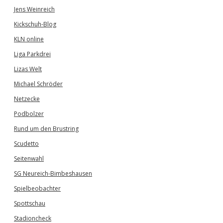
Jens Weinreich
Kickschuh-Blog
KLN online
Liga Parkdrei
Lizas Welt
Michael Schröder
Netzecke
Podbolzer
Rund um den Brustring
Scudetto
Seitenwahl
SG Neureich-Bimbeshausen
Spielbeobachter
Spottschau
Stadioncheck