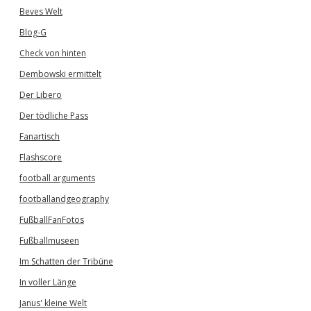
Beves Welt
Blog-G
Check von hinten
Dembowski ermittelt
Der Libero
Der tödliche Pass
Fanartisch
Flashscore
football arguments
footballandgeography
FußballFanFotos
Fußballmuseen
Im Schatten der Tribüne
In voller Länge
Janus' kleine Welt