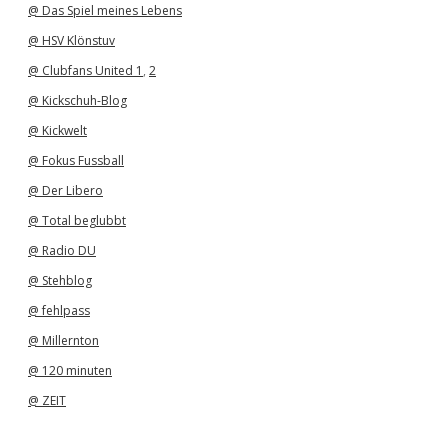
@ Das Spiel meines Lebens
@ HSV Klönstuv
@ Clubfans United 1
,
2
@ Kickschuh-Blog
@ Kickwelt
@ Fokus Fussball
@ Der Libero
@ Total beglubbt
@ Radio DU
@ Stehblog
@ fehlpass
@ Millernton
@ 120 minuten
@ ZEIT