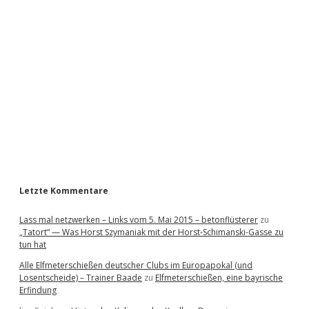
i
d
e
b
a
r
Letzte Kommentare
Lass mal netzwerken – Links vom 5. Mai 2015 – betonflüsterer
zu
„Tatort“ — Was Horst Szymaniak mit der Horst-Schimanski-Gasse zu
tun hat
Alle Elfmeterschießen deutscher Clubs im Europapokal (und
Losentscheide) – Trainer Baade
zu
Elfmeterschießen, eine bayrische
Erfindung