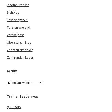
Stadtneurotiker
Stehblog
Textilvergehen
Torsten Wieland
Vertikalpass
Übersteiger-Blog
Zebrastreifenblog
Zum runden Leder
Archiv
A
r
c
h
Trainer Baade away
i
v
@ DRadio