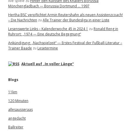
live Spiele
zu
Hinter den Kulissen des Knallers Borussia
Mönchengladbach — Borussia Dortmund … 1997
Hertha BSC verpflichtet Armin Reutershahn als neuen Assistenzcoach!
– Die Nachrichten
zu
Alle Trainer der Bundesliga in einer Liste
Lesenswerte Links – Kalenderwoche 45 in 2024 |
zu
Ronald Reng in
Ruhrort: „1974 — Eine deutsche Begegnung“
Ankündigung: „Nachspielzeit“ — Erstes Festival der Fußball-Literatur –
Trainer Baade
zu
Lesetermine
Aktuell auf „In voller Länge“
Blogs
11km
120 Minuten
allesausseraas
angedacht
Ballreiter