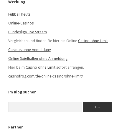
Werbung
Fußball heute
Online-Casinos
Bundesliga Live Stream
Vergleichen und finden Sie hier ein Online
Casino ohne Limit
Casinos ohne Anmeldung
Online Spielhallen ohne Anmeldung
Hier beim
Casino ohne Limit
sofort anfangen.
casinofrog.com/de/online-casino/ohne-limit/
Im Blog suchen
S
u
c
h
e
Partner
n