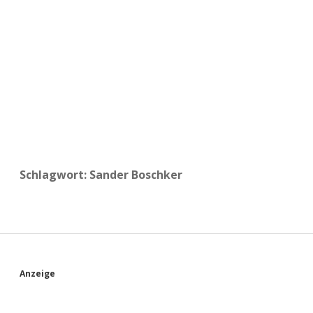
a
d
e
Schlagwort:
Sander Boschker
S
Anzeige