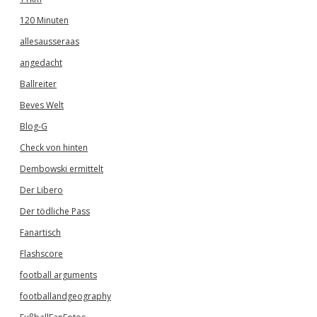
120 Minuten
allesausseraas
angedacht
Ballreiter
Beves Welt
Blog-G
Check von hinten
Dembowski ermittelt
Der Libero
Der tödliche Pass
Fanartisch
Flashscore
football arguments
footballandgeography