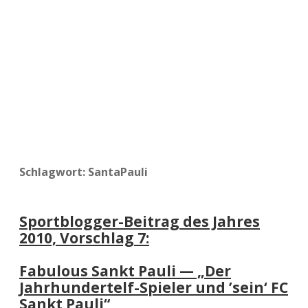
a
d
e
Schlagwort:
SantaPauli
Sportblogger-Beitrag des Jahres
2010, Vorschlag 7:
Fabulous Sankt Pauli — „Der
Jahrhundertelf-Spieler und ’sein‘ FC
Sankt Pauli“