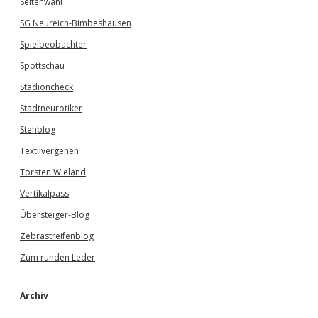
Seitenwahl
SG Neureich-Bimbeshausen
Spielbeobachter
Spottschau
Stadioncheck
Stadtneurotiker
Stehblog
Textilvergehen
Torsten Wieland
Vertikalpass
Übersteiger-Blog
Zebrastreifenblog
Zum runden Leder
Archiv