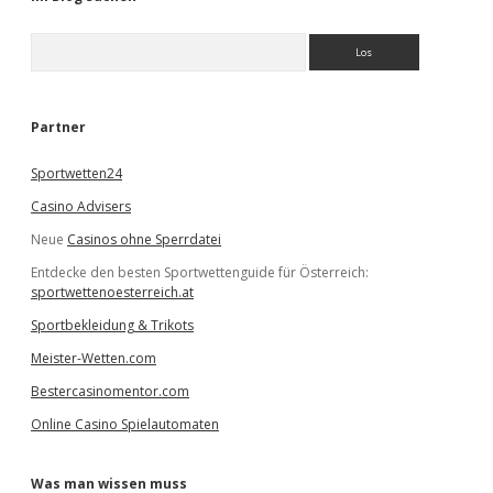
S
u
c
h
e
Partner
n
Sportwetten24
Casino Advisers
Neue
Casinos ohne Sperrdatei
Entdecke den besten Sportwettenguide für Österreich:
sportwettenoesterreich.at
Sportbekleidung & Trikots
Meister-Wetten.com
Bestercasinomentor.com
Online Casino Spielautomaten
Was man wissen muss