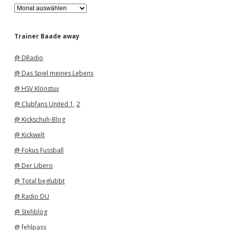
A
r
c
h
Trainer Baade away
i
v
@ DRadio
@ Das Spiel meines Lebens
@ HSV Klönstuv
@ Clubfans United 1
,
2
@ Kickschuh-Blog
@ Kickwelt
@ Fokus Fussball
@ Der Libero
@ Total beglubbt
@ Radio DU
@ Stehblog
@ fehlpass