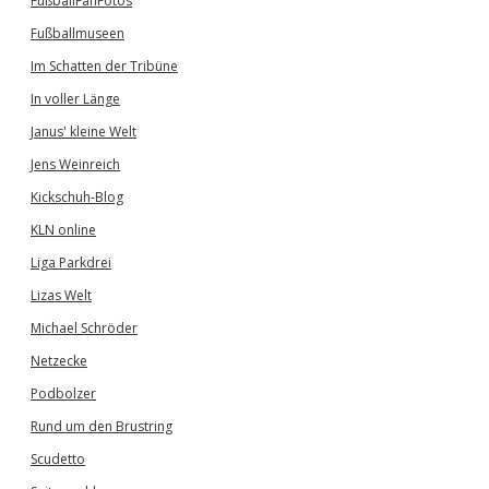
FußballFanFotos
Fußballmuseen
Im Schatten der Tribüne
In voller Länge
Janus' kleine Welt
Jens Weinreich
Kickschuh-Blog
KLN online
Liga Parkdrei
Lizas Welt
Michael Schröder
Netzecke
Podbolzer
Rund um den Brustring
Scudetto