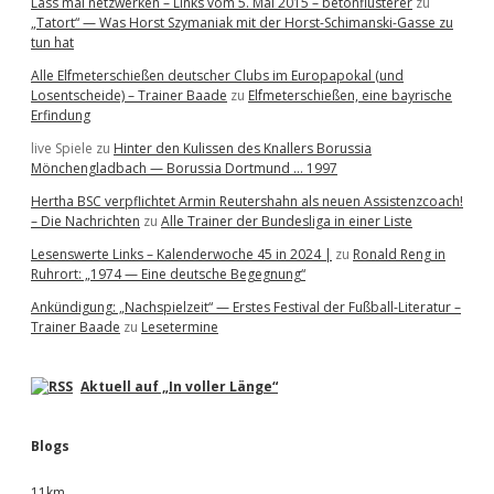
Lass mal netzwerken – Links vom 5. Mai 2015 – betonflüsterer
zu
„Tatort“ — Was Horst Szymaniak mit der Horst-Schimanski-Gasse zu
tun hat
Alle Elfmeterschießen deutscher Clubs im Europapokal (und
Losentscheide) – Trainer Baade
zu
Elfmeterschießen, eine bayrische
Erfindung
live Spiele
zu
Hinter den Kulissen des Knallers Borussia
Mönchengladbach — Borussia Dortmund … 1997
Hertha BSC verpflichtet Armin Reutershahn als neuen Assistenzcoach!
– Die Nachrichten
zu
Alle Trainer der Bundesliga in einer Liste
Lesenswerte Links – Kalenderwoche 45 in 2024 |
zu
Ronald Reng in
Ruhrort: „1974 — Eine deutsche Begegnung“
Ankündigung: „Nachspielzeit“ — Erstes Festival der Fußball-Literatur –
Trainer Baade
zu
Lesetermine
Aktuell auf „In voller Länge“
Blogs
11km