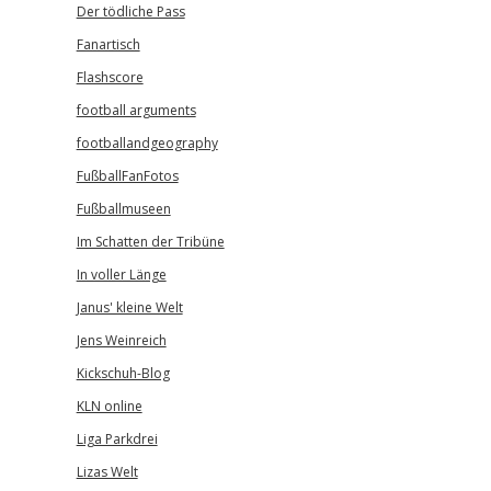
Der tödliche Pass
Fanartisch
Flashscore
football arguments
footballandgeography
FußballFanFotos
Fußballmuseen
Im Schatten der Tribüne
In voller Länge
Janus' kleine Welt
Jens Weinreich
Kickschuh-Blog
KLN online
Liga Parkdrei
Lizas Welt