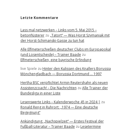
r
Letzte Kommentare
Lass mal netzwerken – Links vom 5. Mai 2015 –
betonflüsterer
zu
„Tatort“ — Was Horst Szymaniak mit
der Horst-Schimanski-Gasse zu tun hat
Alle Elfmeterschießen deutscher Clubs im Europapokal
(und Losentscheide) – Trainer Baade
zu
Elfmeterschießen, eine bayrische Erfindung
live Spiele
zu
Hinter den Kulissen des Knallers Borussia
Mönchengladbach — Borussia Dortmund … 1997
Hertha BSC verpflichtet Armin Reutershahn als neuen
Assistenzcoach! – Die Nachrichten
zu
Alle Trainer der
Bundesliga in einer Liste
Lesenswerte Links – Kalenderwoche 45 in 2024 |
zu
Ronald Reng in Ruhrort: „1974 — Eine deutsche
Begegnung“
Ankündigung: „Nachspielzeit“ — Erstes Festival der
Fußball-Literatur – Trainer Baade
zu
Lesetermine