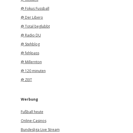
@ Fokus Fussball
@ Der Libero
@ Total beglubbt
@ Radio DU
@ Stehblog
@ fehlpass
@ Millernton
@ 120 minuten
@ ZEIT
Werbung
Fußball heute
Online-Casinos
Bundesliga Live Stream