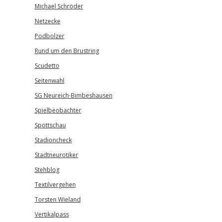
Michael Schröder
Netzecke
Podbolzer
Rund um den Brustring
Scudetto
Seitenwahl
SG Neureich-Bimbeshausen
Spielbeobachter
Spottschau
Stadioncheck
Stadtneurotiker
Stehblog
Textilvergehen
Torsten Wieland
Vertikalpass