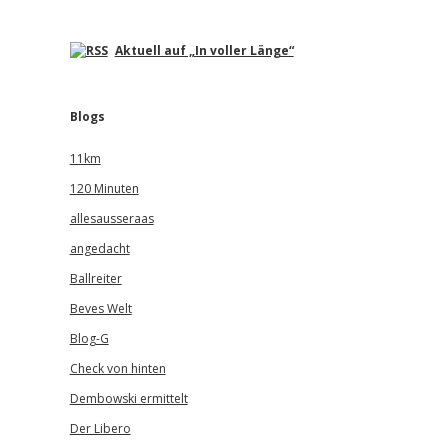
Aktuell auf „In voller Länge“
Blogs
11km
120 Minuten
allesausseraas
angedacht
Ballreiter
Beves Welt
Blog-G
Check von hinten
Dembowski ermittelt
Der Libero