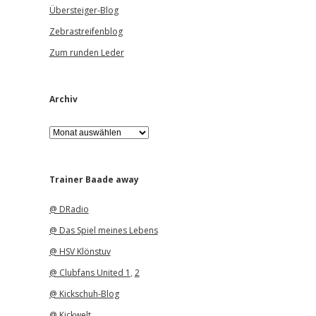
Übersteiger-Blog
Zebrastreifenblog
Zum runden Leder
Archiv
A
r
c
h
i
Trainer Baade away
v
@ DRadio
@ Das Spiel meines Lebens
@ HSV Klönstuv
@ Clubfans United 1
,
2
@ Kickschuh-Blog
@ Kickwelt