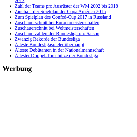
2013
Zahl der Teams pro Ausrüster der WM 2002 bis 2018
Zincha – der Spielplan der Copa América 2015
Zum Spielplan des Confed-Cup 2017 in Russland
Zuschauerschnitt bei Europameisterschaften
Zuschauerschnitt bei Weltmeisterschaften
Zuschauerzahlen der Bundesliga pro Saison
Zwanzig Rekorde der Bundesliga
Älteste Bundesligaspieler überhaupt
Älteste Debütanten in der Nationalmannschaft
Ältester Doppel-Torschütze der Bundesliga
Werbung