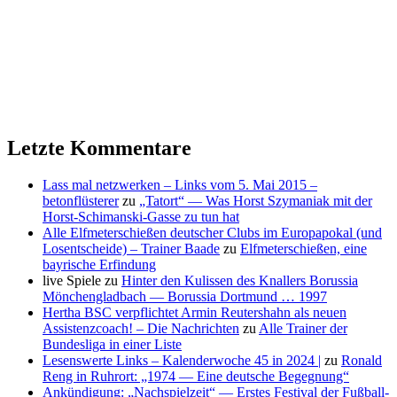
Letzte Kommentare
Lass mal netzwerken – Links vom 5. Mai 2015 –
betonflüsterer
zu
„Tatort“ — Was Horst Szymaniak mit der
Horst-Schimanski-Gasse zu tun hat
Alle Elfmeterschießen deutscher Clubs im Europapokal (und
Losentscheide) – Trainer Baade
zu
Elfmeterschießen, eine
bayrische Erfindung
live Spiele
zu
Hinter den Kulissen des Knallers Borussia
Mönchengladbach — Borussia Dortmund … 1997
Hertha BSC verpflichtet Armin Reutershahn als neuen
Assistenzcoach! – Die Nachrichten
zu
Alle Trainer der
Bundesliga in einer Liste
Lesenswerte Links – Kalenderwoche 45 in 2024 |
zu
Ronald
Reng in Ruhrort: „1974 — Eine deutsche Begegnung“
Ankündigung: „Nachspielzeit“ — Erstes Festival der Fußball-