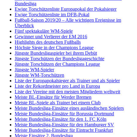
Bundesliga
Ewige Torschützenliste Europapokal der Pokalsieger
Ewige Torschützenliste im DFB-Pokal
Fußball-Saison 2019/20 – Alle wichtigen Ereignisse im
Überblick
Fünf spektakuläre WM-Spiele
Gewinner und Verlierer der EM 2016
Highlights des deutschen Fußballs
Höchste Siege in der Champions League
Jüngste Bundesligaspieler bei ihrem Debüt
Jüngste Torschützen der Bundesligageschichte
Jüngste Torschützen der Champions League
Jüngste WM-Spieler
Jüngste WM-Torschützen
Liste der Europapokalsieger als Trainer und als Spieler
Liste der Rekordmeister pro Land in Europa
Liste der Vereine mit den meisten Mitgliedern weltweit
Meiste BL-Einsätze für Werder Bremen
Meiste BL-Spiele als Trainer bei einem Club
Meiste Bundesliga-Einsätze eines ausländischen Spielers
Meiste Bundesliga-Einsätze für Borussia Dortmund
Meiste Bundesliga-Einsätze für den 1. FC Köln
Meiste Bundesliga-Einsätze für den Hamburger SV
Meiste Bundesliga-Einsätze für Eintracht Frankfurt
Meiste Einsätze 2. Bundesliga