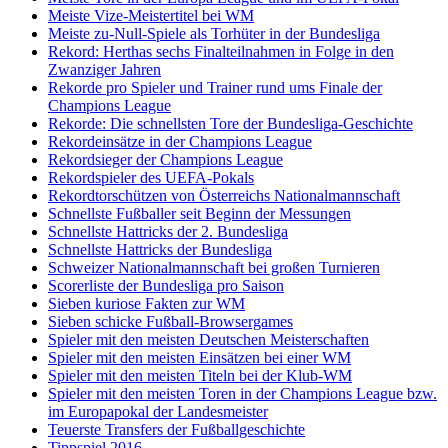
Meiste Vize-Meistertitel bei WM
Meiste zu-Null-Spiele als Torhüter in der Bundesliga
Rekord: Herthas sechs Finalteilnahmen in Folge in den
Zwanziger Jahren
Rekorde pro Spieler und Trainer rund ums Finale der
Champions League
Rekorde: Die schnellsten Tore der Bundesliga-Geschichte
Rekordeinsätze in der Champions League
Rekordsieger der Champions League
Rekordspieler des UEFA-Pokals
Rekordtorschützen von Österreichs Nationalmannschaft
Schnellste Fußballer seit Beginn der Messungen
Schnellste Hattricks der 2. Bundesliga
Schnellste Hattricks der Bundesliga
Schweizer Nationalmannschaft bei großen Turnieren
Scorerliste der Bundesliga pro Saison
Sieben kuriose Fakten zur WM
Sieben schicke Fußball-Browsergames
Spieler mit den meisten Deutschen Meisterschaften
Spieler mit den meisten Einsätzen bei einer WM
Spieler mit den meisten Titeln bei der Klub-WM
Spieler mit den meisten Toren in der Champions League bzw.
im Europapokal der Landesmeister
Teuerste Transfers der Fußballgeschichte
Tippspiel 2016