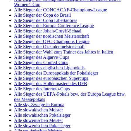
Women’s Cup
Alle Sieger der CONCACAF-Champions-League
Alle Sieger der Copa do Brasil
Alle Sieger der Copa Libertadores
Alle Sieger der Europa Conference League
Alle Sieger der Johan-Cruyff-Schaal
Alle Sieger der nordischen Meisterschaft
Alle Sieger der OFC Champions League
Alle Sieger der Ozeanienmeisterschaft
Alle Sieger der Wahl zum Trainer des Jahres in Italien
Alle Sieger des Algarve-Cups
Alle Sieger des Confed-Cups
Alle Sieger des englischen Ligapokals
Alle Sieger des Europapokals der Pokalsieger
Alle Sieger des europäischen Supercups
Alle Sieger des Hallenmasters des DFB
Alle Sieger des Intertoto-Cups
Alle Sieger des UEFA-Pokals bzw. der Europa League bzw.
des Messepokals
Alle sky-Zweige in Europa
Alle slowakischen Meister
Alle slowakischen Pokalsieger
Alle slowenischen Meister
Alle slowenischen Pokalsieger
Alle sowjetischen Meister