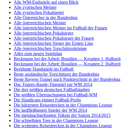
Alle WM-Endspiele auf einen Blick
Alle zyprischen Meister
Alle zyprischen Pokalsieger
Alle Österreicher in der Bundesliga
Alle österreichischen Meister
Alle österreichischen Meister im Fußball der Frauen
Alle österreichischen Pokalsieger
Alle österreichischen Pokalsieger der Frauen
Alle österreichischen Sieger der Ersten Liga
Alle österreichischen Torschützenkönige
Alles zum neuen Spielplan
Beckmann bei der Arbeit: Brasilien — Kroatien 1. Halbzeit
Beckmann bei der Arbeit: Brasilien — Kroatien 2. Halbzeit
Berühmte Handspiele im Fußball
Beste ausländische Torschützen der Bundesliga
Beste Bayern-Trainer nach Punkteschnitt in der Bundesliga
Das Trainer-Baade-Tippspiel zur WM 2014
Die drei größten deutschen Fußballstadien
Die größten Überraschungen bei Fußball-WM
Die Handicaps einiger Fußball-Profis
Die kürzesten Reisestrecken in der Champions League
Die lauffleißigsten Spieler der WM 2014
Die meistnachgefragten Trikots der Saison 2014/2015
Die schnellsten Tore in der Champions League
Die weitesten Reisestrecken in der Champions League