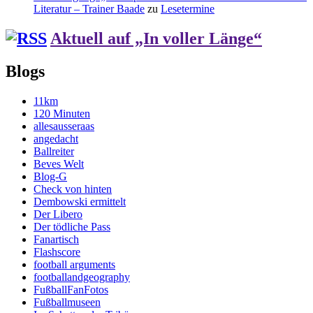
Literatur – Trainer Baade
zu
Lesetermine
Aktuell auf „In voller Länge“
Blogs
11km
120 Minuten
allesausseraas
angedacht
Ballreiter
Beves Welt
Blog-G
Check von hinten
Dembowski ermittelt
Der Libero
Der tödliche Pass
Fanartisch
Flashscore
football arguments
footballandgeography
FußballFanFotos
Fußballmuseen