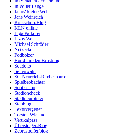
Im Schatten der Tribüne
In voller Länge
Janus' kleine Welt
Jens Weinreich
Kickschuh-Blog
KLN online
Liga Parkdrei
Lizas Welt
Michael Schröder
Netzecke
Podbolzer
Rund um den Brustring
Scudetto
Seitenwahl
SG Neureich-Bimbeshausen
Spielbeobachter
Spottschau
Stadioncheck
Stadtneurotiker
Stehblog
Textilvergehen
Torsten Wieland
Vertikalpass
Übersteiger-Blog
Zebrastreifenblog