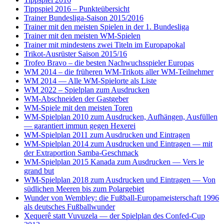
Tippspiel 2016 – Punkteübersicht
Trainer Bundesliga-Saison 2015/2016
Trainer mit den meisten Spielen in der 1. Bundesliga
Trainer mit den meisten WM-Spielen
Trainer mit mindestens zwei Titeln im Europapokal
Trikot-Ausrüster Saison 2015/16
Trofeo Bravo – die besten Nachwuchsspieler Europas
WM 2014 – die früheren WM-Trikots aller WM-Teilnehmer
WM 2014 — Alle WM-Spielorte als Liste
WM 2022 – Spielplan zum Ausdrucken
WM-Abschneiden der Gastgeber
WM-Spiele mit den meisten Toren
WM-Spielplan 2010 zum Ausdrucken, Aufhängen, Ausfüllen
— garantiert immun gegen Hexerei
WM-Spielplan 2011 zum Ausdrucken und Eintragen
WM-Spielplan 2014 zum Ausdrucken und Eintragen — mit
der Extraportion Samba-Geschmack
WM-Spielplan 2015 Kanada zum Ausdrucken — Vers le
grand but
WM-Spielplan 2018 zum Ausdrucken und Eintragen — Von
südlichen Meeren bis zum Polargebiet
Wunder von Wembley: die Fußball-Europameisterschaft 1996
als deutsches Fußballwunder
Xequerê statt Vuvuzela — der Spielplan des Confed-Cup