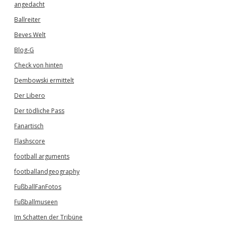
angedacht
Ballreiter
Beves Welt
Blog-G
Check von hinten
Dembowski ermittelt
Der Libero
Der tödliche Pass
Fanartisch
Flashscore
football arguments
footballandgeography
FußballFanFotos
Fußballmuseen
Im Schatten der Tribüne