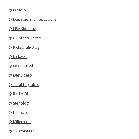
i
v
@ DRadio
@ Das Spiel meines Lebens
@ HSV Klönstuv
@ Clubfans United 1
,
2
@ Kickschuh-Blog
@ Kickwelt
@ Fokus Fussball
@ Der Libero
@ Total beglubbt
@ Radio DU
@ Stehblog
@ fehlpass
@ Millernton
@ 120 minuten