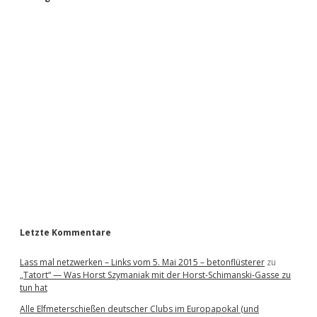
S
i
d
e
b
a
r
Letzte Kommentare
Lass mal netzwerken – Links vom 5. Mai 2015 – betonflüsterer
zu
„Tatort“ — Was Horst Szymaniak mit der Horst-Schimanski-Gasse zu
tun hat
Alle Elfmeterschießen deutscher Clubs im Europapokal (und