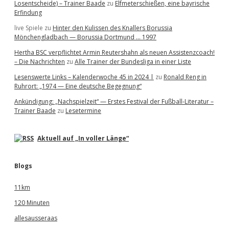
Losentscheide) – Trainer Baade
zu
Elfmeterschießen, eine bayrische
Erfindung
live Spiele
zu
Hinter den Kulissen des Knallers Borussia
Mönchengladbach — Borussia Dortmund … 1997
Hertha BSC verpflichtet Armin Reutershahn als neuen Assistenzcoach!
– Die Nachrichten
zu
Alle Trainer der Bundesliga in einer Liste
Lesenswerte Links – Kalenderwoche 45 in 2024 |
zu
Ronald Reng in
Ruhrort: „1974 — Eine deutsche Begegnung“
Ankündigung: „Nachspielzeit“ — Erstes Festival der Fußball-Literatur –
Trainer Baade
zu
Lesetermine
Aktuell auf „In voller Länge“
Blogs
11km
120 Minuten
allesausseraas