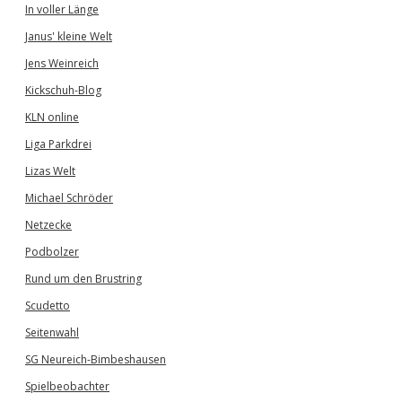
In voller Länge
Janus' kleine Welt
Jens Weinreich
Kickschuh-Blog
KLN online
Liga Parkdrei
Lizas Welt
Michael Schröder
Netzecke
Podbolzer
Rund um den Brustring
Scudetto
Seitenwahl
SG Neureich-Bimbeshausen
Spielbeobachter