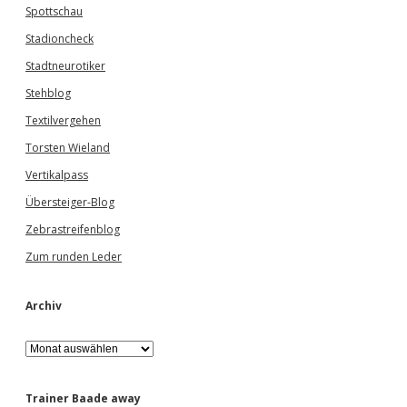
Spottschau
Stadioncheck
Stadtneurotiker
Stehblog
Textilvergehen
Torsten Wieland
Vertikalpass
Übersteiger-Blog
Zebrastreifenblog
Zum runden Leder
Archiv
A
r
c
h
Trainer Baade away