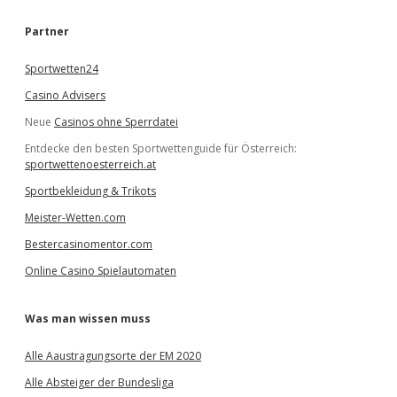
h
e
Partner
n
Sportwetten24
Casino Advisers
Neue
Casinos ohne Sperrdatei
Entdecke den besten Sportwettenguide für Österreich:
sportwettenoesterreich.at
Sportbekleidung & Trikots
Meister-Wetten.com
Bestercasinomentor.com
Online Casino Spielautomaten
Was man wissen muss
Alle Aaustragungsorte der EM 2020
Alle Absteiger der Bundesliga