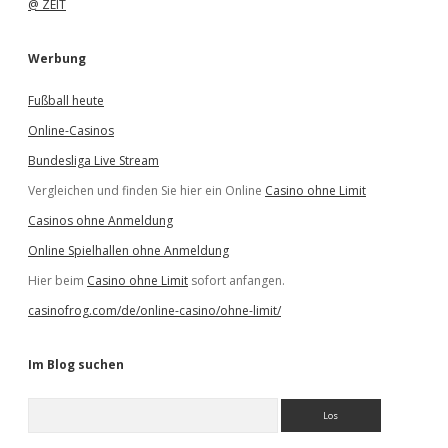
@ ZEIT
Werbung
Fußball heute
Online-Casinos
Bundesliga Live Stream
Vergleichen und finden Sie hier ein Online
Casino ohne Limit
Casinos ohne Anmeldung
Online Spielhallen ohne Anmeldung
Hier beim
Casino ohne Limit
sofort anfangen.
casinofrog.com/de/online-casino/ohne-limit/
Im Blog suchen
S
u
c