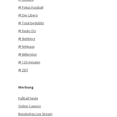
@ Fokus Fussball
@ Der Libero
@ Total beglubbt
@ Radio DU
@ Stehblog
@ fehlpass
@ Millernton
@ 120 minuten
@ ZEIT
Werbung
Fußball heute
Online-Casinos
Bundesliga Live Stream