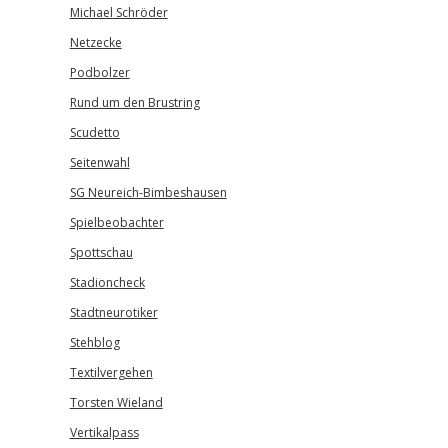
Michael Schröder
Netzecke
Podbolzer
Rund um den Brustring
Scudetto
Seitenwahl
SG Neureich-Bimbeshausen
Spielbeobachter
Spottschau
Stadioncheck
Stadtneurotiker
Stehblog
Textilvergehen
Torsten Wieland
Vertikalpass