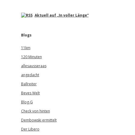
Aktuell auf „In voller Länge“
Blogs
11km
120 Minuten
allesausseraas
angedacht
Ballreiter
Beves Welt
Blog-G
Check von hinten
Dembowski ermittelt
Der Libero