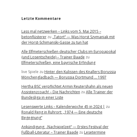
r
Letzte Kommentare
Lass mal netzwerken – Links vom 5. Mai 2015 –
betonflüsterer
zu
„Tatort“ — Was Horst Szymaniak mit
der Horst-Schimanski-Gasse zu tun hat
Alle Elfmeterschießen deutscher Clubs im Europapokal
(und Losentscheide) – Trainer Baade
zu
Elfmeterschießen, eine bayrische Erfindung
live Spiele
zu
Hinter den Kulissen des Knallers Borussia
Mönchengladbach — Borussia Dortmund … 1997
Hertha BSC verpflichtet Armin Reutershahn als neuen
Assistenzcoach! – Die Nachrichten
zu
Alle Trainer der
Bundesliga in einer Liste
Lesenswerte Links – Kalenderwoche 45 in 2024 |
zu
Ronald Reng in Ruhrort: „1974 — Eine deutsche
Begegnung“
Ankündigung: „Nachspielzeit“ — Erstes Festival der
Fußball-Literatur – Trainer Baade
zu
Lesetermine