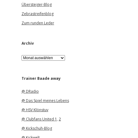
Übersteiger-Blog
Zebrastreifenblog
Zum runden Leder
Archiv
A
r
c
h
i
Trainer Baade away
v
@ DRadio
@ Das Spiel meines Lebens
@ HSV Klönstuv
@ Clubfans United 1
,
2
@ Kickschuh-Blog
@ Kickwelt