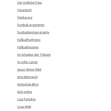
Der tödliche Pass
Fanartisch
Flashscore
football arguments
footballandgeography
FußballFanFotos
Fußballmuseen
Im Schatten der Tribüne
In voller Länge
Janus' kleine Welt
Jens Weinreich
Kickschuh-Blog
KLN online
Liga Parkdrei
Lizas Welt