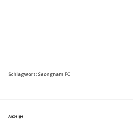
a
d
e
Schlagwort:
Seongnam FC
S
Anzeige