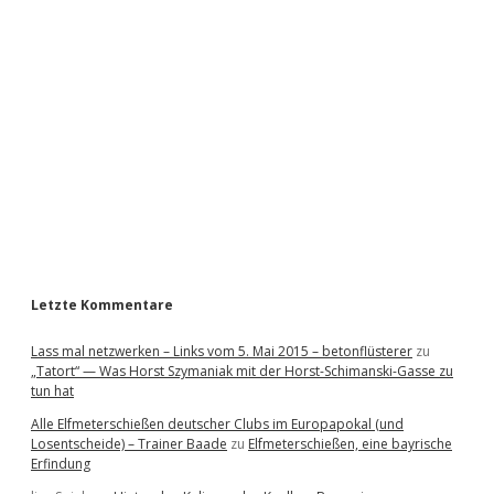
i
d
e
b
a
r
Letzte Kommentare
Lass mal netzwerken – Links vom 5. Mai 2015 – betonflüsterer
zu
„Tatort“ — Was Horst Szymaniak mit der Horst-Schimanski-Gasse zu
tun hat
Alle Elfmeterschießen deutscher Clubs im Europapokal (und
Losentscheide) – Trainer Baade
zu
Elfmeterschießen, eine bayrische
Erfindung