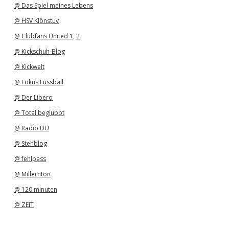
@ Das Spiel meines Lebens
@ HSV Klönstuv
@ Clubfans United 1
,
2
@ Kickschuh-Blog
@ Kickwelt
@ Fokus Fussball
@ Der Libero
@ Total beglubbt
@ Radio DU
@ Stehblog
@ fehlpass
@ Millernton
@ 120 minuten
@ ZEIT