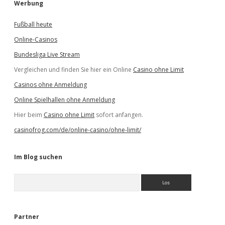
Werbung
Fußball heute
Online-Casinos
Bundesliga Live Stream
Vergleichen und finden Sie hier ein Online
Casino ohne Limit
Casinos ohne Anmeldung
Online Spielhallen ohne Anmeldung
Hier beim
Casino ohne Limit
sofort anfangen.
casinofrog.com/de/online-casino/ohne-limit/
Im Blog suchen
S
u
c
h
e
Partner
n