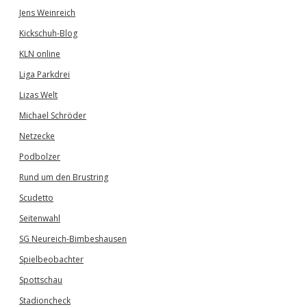
Jens Weinreich
Kickschuh-Blog
KLN online
Liga Parkdrei
Lizas Welt
Michael Schröder
Netzecke
Podbolzer
Rund um den Brustring
Scudetto
Seitenwahl
SG Neureich-Bimbeshausen
Spielbeobachter
Spottschau
Stadioncheck