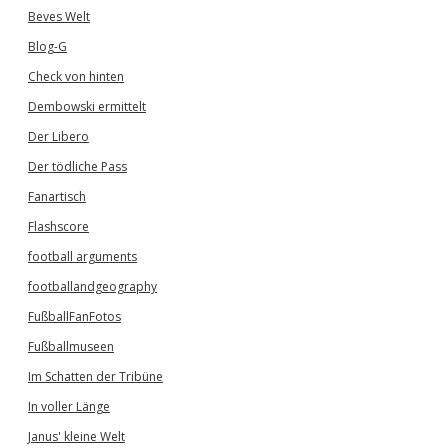
Beves Welt
Blog-G
Check von hinten
Dembowski ermittelt
Der Libero
Der tödliche Pass
Fanartisch
Flashscore
football arguments
footballandgeography
FußballFanFotos
Fußballmuseen
Im Schatten der Tribüne
In voller Länge
Janus' kleine Welt