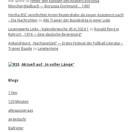
live Spiele
zu
Hinter den Kulissen des Knallers Borussia
Mönchengladbach — Borussia Dortmund … 1997
Hertha BSC verpflichtet Armin Reutershahn als neuen Assistenzcoach!
– Die Nachrichten
zu
Alle Trainer der Bundesliga in einer Liste
Lesenswerte Links – Kalenderwoche 45 in 2024 |
zu
Ronald Reng in
Ruhrort: „1974 — Eine deutsche Begegnung“
Ankündigung: „Nachspielzeit“ — Erstes Festival der Fußball-Literatur –
Trainer Baade
zu
Lesetermine
Aktuell auf „In voller Länge“
Blogs
11km
120 Minuten
allesausseraas
angedacht
Ballreiter