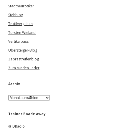
Stadtneurotiker
Stehblog
Textilvergehen
Torsten Wieland
Vertikalpass
Übersteiger-Blog
Zebrastreifenblog
Zum runden Leder
Archiv
A
r
c
h
Trainer Baade away
i
v
@ DRadio