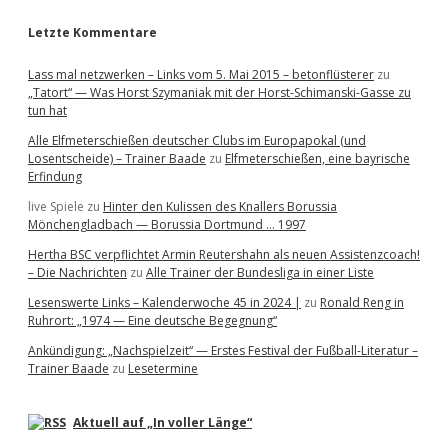
Letzte Kommentare
Lass mal netzwerken – Links vom 5. Mai 2015 – betonflüsterer
zu
„Tatort“ — Was Horst Szymaniak mit der Horst-Schimanski-Gasse zu
tun hat
Alle Elfmeterschießen deutscher Clubs im Europapokal (und
Losentscheide) – Trainer Baade
zu
Elfmeterschießen, eine bayrische
Erfindung
live Spiele
zu
Hinter den Kulissen des Knallers Borussia
Mönchengladbach — Borussia Dortmund … 1997
Hertha BSC verpflichtet Armin Reutershahn als neuen Assistenzcoach!
– Die Nachrichten
zu
Alle Trainer der Bundesliga in einer Liste
Lesenswerte Links – Kalenderwoche 45 in 2024 |
zu
Ronald Reng in
Ruhrort: „1974 — Eine deutsche Begegnung“
Ankündigung: „Nachspielzeit“ — Erstes Festival der Fußball-Literatur –
Trainer Baade
zu
Lesetermine
Aktuell auf „In voller Länge“