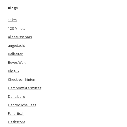
Blogs
11km
120 Minuten
allesausseraas
angedacht
Ballreiter
Beves Welt
Blog-G
Check von hinten
Dembowski ermittelt
Der Libero
Der tödliche Pass
Fanartisch
Flashscore