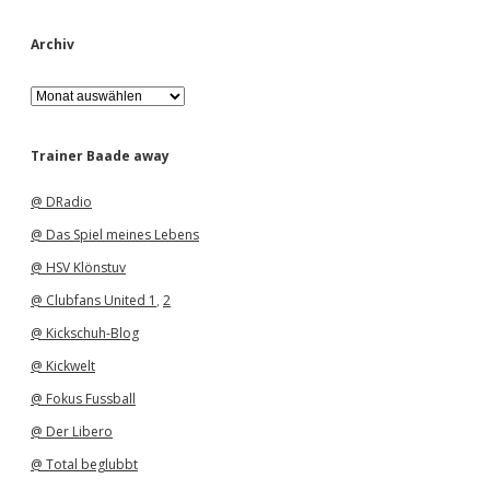
Archiv
A
r
c
h
Trainer Baade away
i
v
@ DRadio
@ Das Spiel meines Lebens
@ HSV Klönstuv
@ Clubfans United 1
,
2
@ Kickschuh-Blog
@ Kickwelt
@ Fokus Fussball
@ Der Libero
@ Total beglubbt