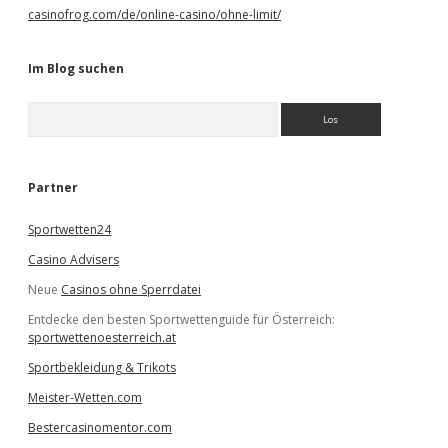
casinofrog.com/de/online-casino/ohne-limit/
Im Blog suchen
S
u
c
h
e
Partner
n
Sportwetten24
Casino Advisers
Neue
Casinos ohne Sperrdatei
Entdecke den besten Sportwettenguide für Österreich:
sportwettenoesterreich.at
Sportbekleidung & Trikots
Meister-Wetten.com
Bestercasinomentor.com