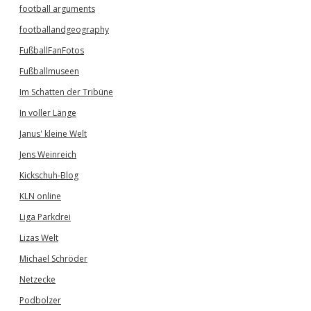
football arguments
footballandgeography
FußballFanFotos
Fußballmuseen
Im Schatten der Tribüne
In voller Länge
Janus' kleine Welt
Jens Weinreich
Kickschuh-Blog
KLN online
Liga Parkdrei
Lizas Welt
Michael Schröder
Netzecke
Podbolzer