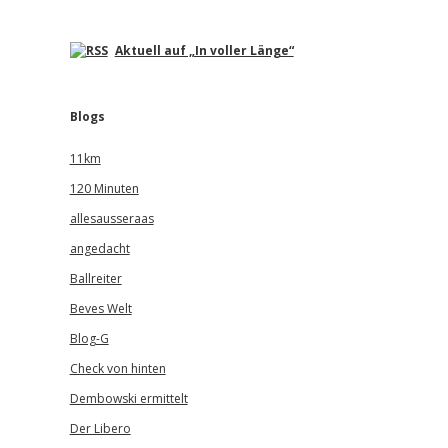
Aktuell auf „In voller Länge“
Blogs
11km
120 Minuten
allesausseraas
angedacht
Ballreiter
Beves Welt
Blog-G
Check von hinten
Dembowski ermittelt
Der Libero