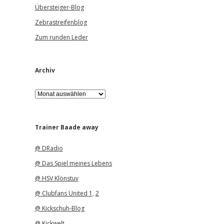
Übersteiger-Blog
Zebrastreifenblog
Zum runden Leder
Archiv
A
r
c
h
i
Trainer Baade away
v
@ DRadio
@ Das Spiel meines Lebens
@ HSV Klönstuv
@ Clubfans United 1
,
2
@ Kickschuh-Blog
@ Kickwelt