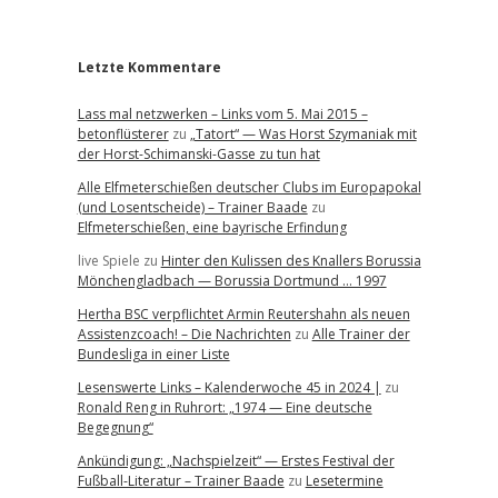
r
Letzte Kommentare
Lass mal netzwerken – Links vom 5. Mai 2015 –
betonflüsterer
zu
„Tatort“ — Was Horst Szymaniak mit
der Horst-Schimanski-Gasse zu tun hat
Alle Elfmeterschießen deutscher Clubs im Europapokal
(und Losentscheide) – Trainer Baade
zu
Elfmeterschießen, eine bayrische Erfindung
live Spiele
zu
Hinter den Kulissen des Knallers Borussia
Mönchengladbach — Borussia Dortmund … 1997
Hertha BSC verpflichtet Armin Reutershahn als neuen
Assistenzcoach! – Die Nachrichten
zu
Alle Trainer der
Bundesliga in einer Liste
Lesenswerte Links – Kalenderwoche 45 in 2024 |
zu
Ronald Reng in Ruhrort: „1974 — Eine deutsche
Begegnung“
Ankündigung: „Nachspielzeit“ — Erstes Festival der
Fußball-Literatur – Trainer Baade
zu
Lesetermine