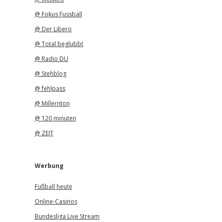
@ Fokus Fussball
@ Der Libero
@ Total beglubbt
@ Radio DU
@ Stehblog
@ fehlpass
@ Millernton
@ 120 minuten
@ ZEIT
Werbung
Fußball heute
Online-Casinos
Bundesliga Live Stream