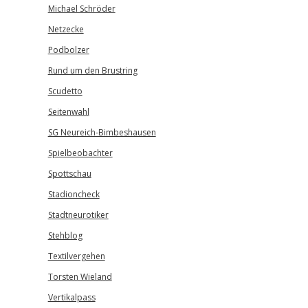
Michael Schröder
Netzecke
Podbolzer
Rund um den Brustring
Scudetto
Seitenwahl
SG Neureich-Bimbeshausen
Spielbeobachter
Spottschau
Stadioncheck
Stadtneurotiker
Stehblog
Textilvergehen
Torsten Wieland
Vertikalpass