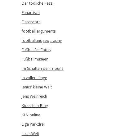
Der tödliche Pass
Fanartisch
Flashscore
football arguments
footballandgeography
FußballFanFotos
Fußballmuseen
Im Schatten der Tribüne
In voller Länge
Janus' kleine Welt
Jens Weinreich
Kickschuh-Blog
KLN online
Liga Parkdrei
Lizas Welt