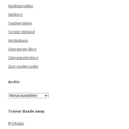
Stadtneurotiker
Stehblog
Textilvergehen
Torsten Wieland
Vertikalpass
Übersteiger-Blog
Zebrastreifenblog
Zum runden Leder
Archiv
A
r
c
h
Trainer Baade away
i
v
@ DRadio