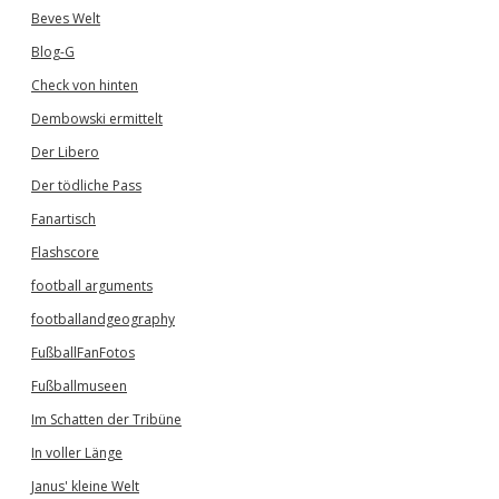
Beves Welt
Blog-G
Check von hinten
Dembowski ermittelt
Der Libero
Der tödliche Pass
Fanartisch
Flashscore
football arguments
footballandgeography
FußballFanFotos
Fußballmuseen
Im Schatten der Tribüne
In voller Länge
Janus' kleine Welt