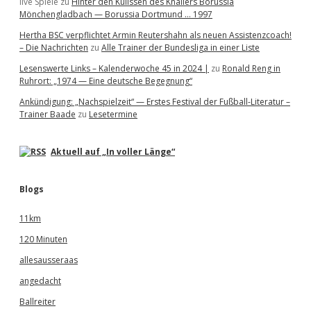
live Spiele
zu
Hinter den Kulissen des Knallers Borussia
Mönchengladbach — Borussia Dortmund … 1997
Hertha BSC verpflichtet Armin Reutershahn als neuen Assistenzcoach!
– Die Nachrichten
zu
Alle Trainer der Bundesliga in einer Liste
Lesenswerte Links – Kalenderwoche 45 in 2024 |
zu
Ronald Reng in
Ruhrort: „1974 — Eine deutsche Begegnung“
Ankündigung: „Nachspielzeit“ — Erstes Festival der Fußball-Literatur –
Trainer Baade
zu
Lesetermine
Aktuell auf „In voller Länge“
Blogs
11km
120 Minuten
allesausseraas
angedacht
Ballreiter