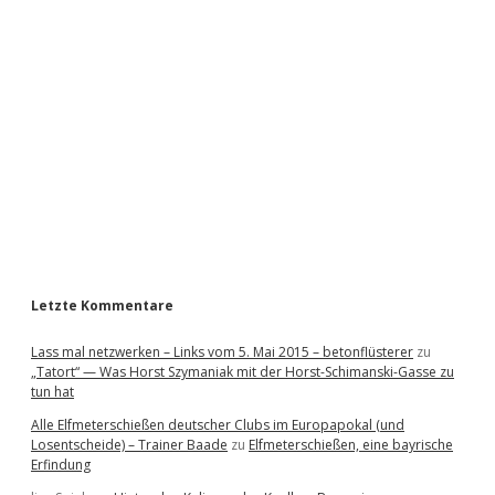
i
d
e
b
a
r
Letzte Kommentare
Lass mal netzwerken – Links vom 5. Mai 2015 – betonflüsterer
zu
„Tatort“ — Was Horst Szymaniak mit der Horst-Schimanski-Gasse zu
tun hat
Alle Elfmeterschießen deutscher Clubs im Europapokal (und
Losentscheide) – Trainer Baade
zu
Elfmeterschießen, eine bayrische
Erfindung