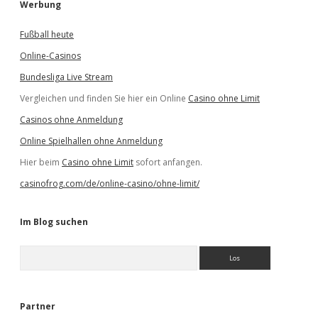
Werbung
Fußball heute
Online-Casinos
Bundesliga Live Stream
Vergleichen und finden Sie hier ein Online
Casino ohne Limit
Casinos ohne Anmeldung
Online Spielhallen ohne Anmeldung
Hier beim
Casino ohne Limit
sofort anfangen.
casinofrog.com/de/online-casino/ohne-limit/
Im Blog suchen
S
u
c
h
e
Partner
n