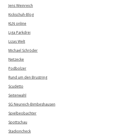
Jens Weinreich
Kickschuh-Blog
KLN online
Liga Parkdrei
Lizas Welt
Michael Schröder
Netzecke
Podbolzer
Rund um den Brustring
Scudetto
Seitenwahl
SG Neureich-Bimbeshausen
Spielbeobachter
Spottschau
Stadioncheck