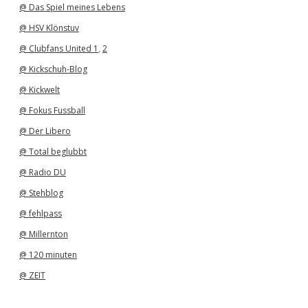
@ Das Spiel meines Lebens
@ HSV Klönstuv
@ Clubfans United 1
,
2
@ Kickschuh-Blog
@ Kickwelt
@ Fokus Fussball
@ Der Libero
@ Total beglubbt
@ Radio DU
@ Stehblog
@ fehlpass
@ Millernton
@ 120 minuten
@ ZEIT