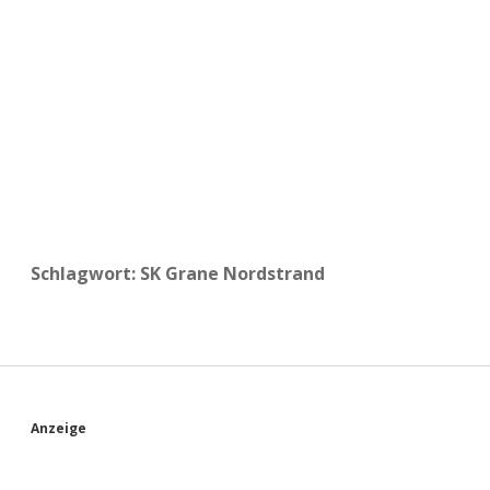
a
d
e
Schlagwort:
SK Grane Nordstrand
S
Anzeige