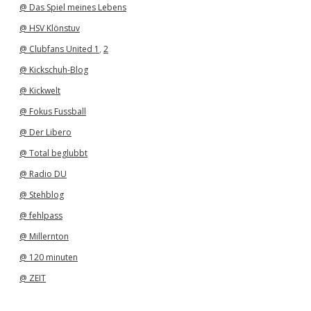
@ Das Spiel meines Lebens
@ HSV Klönstuv
@ Clubfans United 1
,
2
@ Kickschuh-Blog
@ Kickwelt
@ Fokus Fussball
@ Der Libero
@ Total beglubbt
@ Radio DU
@ Stehblog
@ fehlpass
@ Millernton
@ 120 minuten
@ ZEIT