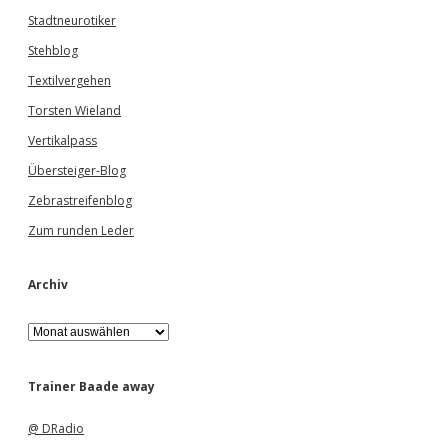
Stadtneurotiker
Stehblog
Textilvergehen
Torsten Wieland
Vertikalpass
Übersteiger-Blog
Zebrastreifenblog
Zum runden Leder
Archiv
A
r
c
h
Trainer Baade away
i
v
@ DRadio