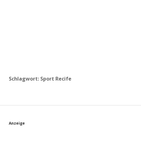
a
d
e
Schlagwort:
Sport Recife
S
Anzeige