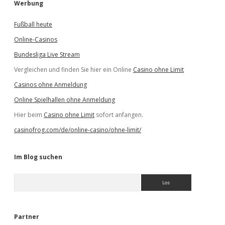
Werbung
Fußball heute
Online-Casinos
Bundesliga Live Stream
Vergleichen und finden Sie hier ein Online
Casino ohne Limit
Casinos ohne Anmeldung
Online Spielhallen ohne Anmeldung
Hier beim
Casino ohne Limit
sofort anfangen.
casinofrog.com/de/online-casino/ohne-limit/
Im Blog suchen
S
u
c
h
e
Partner
n