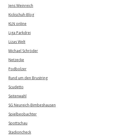
Jens Weinreich
Kickschuh-Blog
KLN online
Liga Parkdrei
Lizas Welt
Michael Schröder
Netzecke
Podbolzer
Rund um den Brustring
Scudetto
Seitenwahl
SG Neureich-Bimbeshausen
Spielbeobachter
Spottschau
Stadioncheck