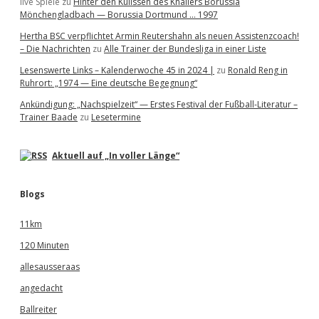
live Spiele
zu
Hinter den Kulissen des Knallers Borussia
Mönchengladbach — Borussia Dortmund … 1997
Hertha BSC verpflichtet Armin Reutershahn als neuen Assistenzcoach!
– Die Nachrichten
zu
Alle Trainer der Bundesliga in einer Liste
Lesenswerte Links – Kalenderwoche 45 in 2024 |
zu
Ronald Reng in
Ruhrort: „1974 — Eine deutsche Begegnung“
Ankündigung: „Nachspielzeit“ — Erstes Festival der Fußball-Literatur –
Trainer Baade
zu
Lesetermine
Aktuell auf „In voller Länge“
Blogs
11km
120 Minuten
allesausseraas
angedacht
Ballreiter