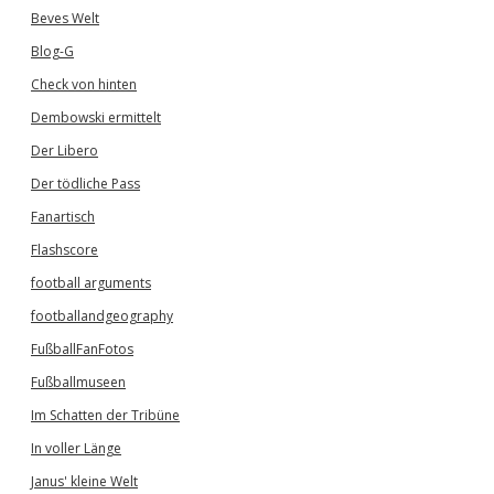
Beves Welt
Blog-G
Check von hinten
Dembowski ermittelt
Der Libero
Der tödliche Pass
Fanartisch
Flashscore
football arguments
footballandgeography
FußballFanFotos
Fußballmuseen
Im Schatten der Tribüne
In voller Länge
Janus' kleine Welt