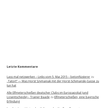
i
d
e
b
a
r
Letzte Kommentare
Lass mal netzwerken – Links vom 5. Mai 2015 – betonflüsterer
zu
„Tatort“ — Was Horst Szymaniak mit der Horst-Schimanski-Gasse zu
tun hat
Alle Elfmeterschießen deutscher Clubs im Europapokal (und
Losentscheide) – Trainer Baade
zu
Elfmeterschießen, eine bayrische
Erfindung