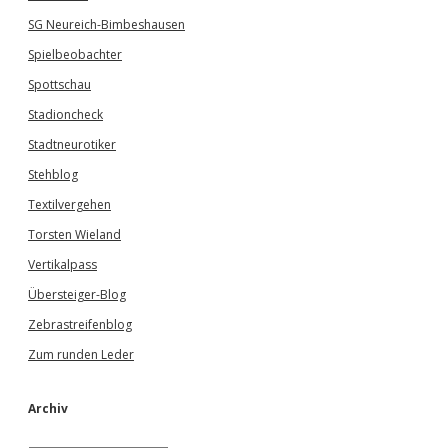
SG Neureich-Bimbeshausen
Spielbeobachter
Spottschau
Stadioncheck
Stadtneurotiker
Stehblog
Textilvergehen
Torsten Wieland
Vertikalpass
Übersteiger-Blog
Zebrastreifenblog
Zum runden Leder
Archiv