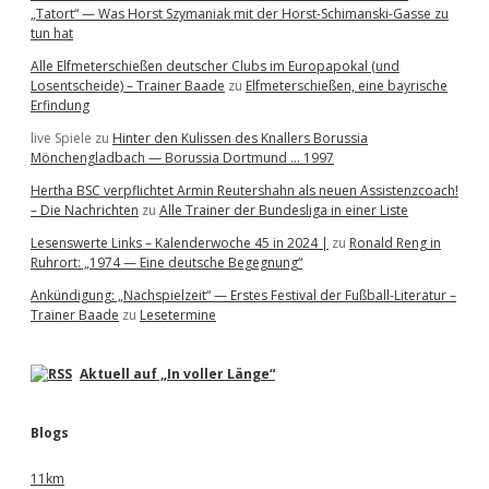
„Tatort“ — Was Horst Szymaniak mit der Horst-Schimanski-Gasse zu
tun hat
Alle Elfmeterschießen deutscher Clubs im Europapokal (und
Losentscheide) – Trainer Baade
zu
Elfmeterschießen, eine bayrische
Erfindung
live Spiele
zu
Hinter den Kulissen des Knallers Borussia
Mönchengladbach — Borussia Dortmund … 1997
Hertha BSC verpflichtet Armin Reutershahn als neuen Assistenzcoach!
– Die Nachrichten
zu
Alle Trainer der Bundesliga in einer Liste
Lesenswerte Links – Kalenderwoche 45 in 2024 |
zu
Ronald Reng in
Ruhrort: „1974 — Eine deutsche Begegnung“
Ankündigung: „Nachspielzeit“ — Erstes Festival der Fußball-Literatur –
Trainer Baade
zu
Lesetermine
Aktuell auf „In voller Länge“
Blogs
11km