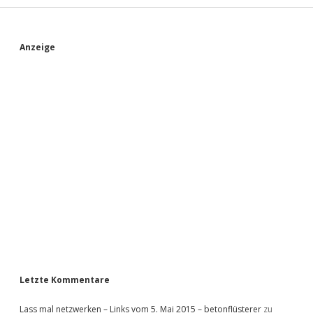
S
Anzeige
i
d
e
b
a
r
Letzte Kommentare
Lass mal netzwerken – Links vom 5. Mai 2015 – betonflüsterer
zu