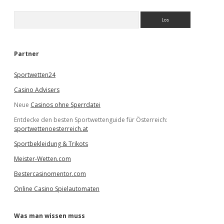
S
u
c
h
e
Partner
n
Sportwetten24
Casino Advisers
Neue
Casinos ohne Sperrdatei
Entdecke den besten Sportwettenguide für Österreich:
sportwettenoesterreich.at
Sportbekleidung & Trikots
Meister-Wetten.com
Bestercasinomentor.com
Online Casino Spielautomaten
Was man wissen muss