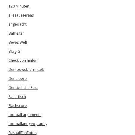
120 Minuten
allesausseraas
angedacht
Ballreiter
Beves Welt
Blog-G
Check von hinten
Dembowski ermittelt
Der Libero
Der tödliche Pass
Fanartisch
Flashscore
football arguments
footballandgeography
FußballFanFotos