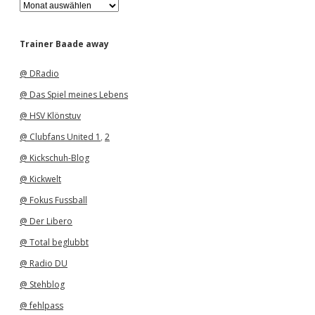
A
r
c
h
Trainer Baade away
i
v
@ DRadio
@ Das Spiel meines Lebens
@ HSV Klönstuv
@ Clubfans United 1
,
2
@ Kickschuh-Blog
@ Kickwelt
@ Fokus Fussball
@ Der Libero
@ Total beglubbt
@ Radio DU
@ Stehblog
@ fehlpass