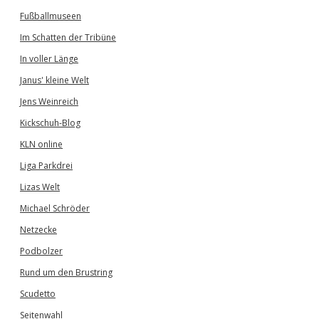
Fußballmuseen
Im Schatten der Tribüne
In voller Länge
Janus' kleine Welt
Jens Weinreich
Kickschuh-Blog
KLN online
Liga Parkdrei
Lizas Welt
Michael Schröder
Netzecke
Podbolzer
Rund um den Brustring
Scudetto
Seitenwahl