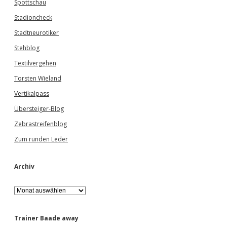
Spottschau
Stadioncheck
Stadtneurotiker
Stehblog
Textilvergehen
Torsten Wieland
Vertikalpass
Übersteiger-Blog
Zebrastreifenblog
Zum runden Leder
Archiv
A
r
c
h
Trainer Baade away
i