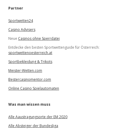
h
e
Partner
n
Sportwetten24
Casino Advisers
Neue
Casinos ohne Sperrdatei
Entdecke den besten Sportwettenguide für Österreich:
sportwettenoesterreich.at
Sportbekleidung & Trikots
Meister-Wetten.com
Bestercasinomentor.com
Online Casino Spielautomaten
Was man wissen muss
Alle Aaustragungsorte der EM 2020
Alle Absteiger der Bundesliga