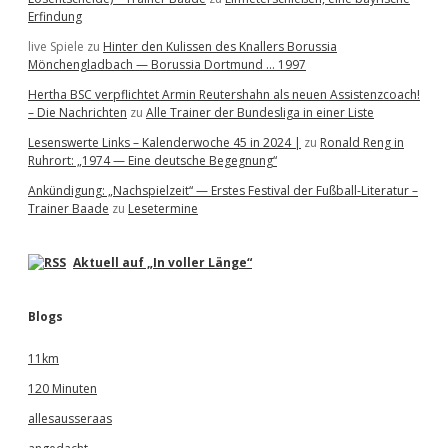
Erfindung
live Spiele
zu
Hinter den Kulissen des Knallers Borussia
Mönchengladbach — Borussia Dortmund … 1997
Hertha BSC verpflichtet Armin Reutershahn als neuen Assistenzcoach!
– Die Nachrichten
zu
Alle Trainer der Bundesliga in einer Liste
Lesenswerte Links – Kalenderwoche 45 in 2024 |
zu
Ronald Reng in
Ruhrort: „1974 — Eine deutsche Begegnung“
Ankündigung: „Nachspielzeit“ — Erstes Festival der Fußball-Literatur –
Trainer Baade
zu
Lesetermine
Aktuell auf „In voller Länge“
Blogs
11km
120 Minuten
allesausseraas