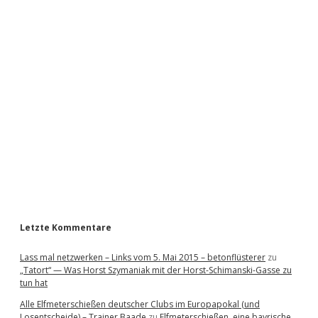
S
i
d
e
b
a
r
Letzte Kommentare
Lass mal netzwerken – Links vom 5. Mai 2015 – betonflüsterer
zu
„Tatort“ — Was Horst Szymaniak mit der Horst-Schimanski-Gasse zu
tun hat
Alle Elfmeterschießen deutscher Clubs im Europapokal (und
Losentscheide) – Trainer Baade
zu
Elfmeterschießen, eine bayrische