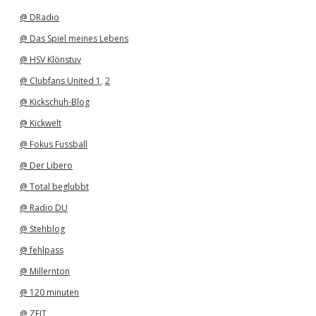
v
@ DRadio
@ Das Spiel meines Lebens
@ HSV Klönstuv
@ Clubfans United 1
,
2
@ Kickschuh-Blog
@ Kickwelt
@ Fokus Fussball
@ Der Libero
@ Total beglubbt
@ Radio DU
@ Stehblog
@ fehlpass
@ Millernton
@ 120 minuten
@ ZEIT