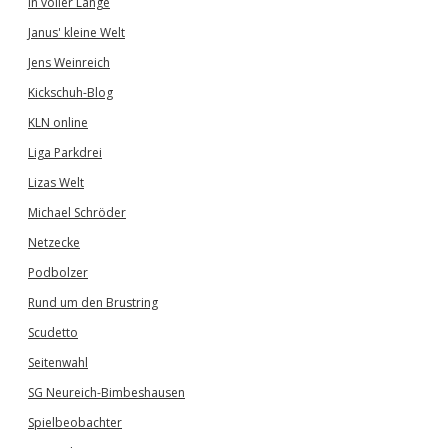
In voller Länge
Janus' kleine Welt
Jens Weinreich
Kickschuh-Blog
KLN online
Liga Parkdrei
Lizas Welt
Michael Schröder
Netzecke
Podbolzer
Rund um den Brustring
Scudetto
Seitenwahl
SG Neureich-Bimbeshausen
Spielbeobachter