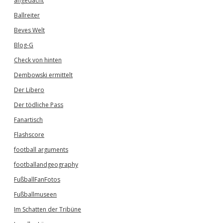
angedacht
Ballreiter
Beves Welt
Blog-G
Check von hinten
Dembowski ermittelt
Der Libero
Der tödliche Pass
Fanartisch
Flashscore
football arguments
footballandgeography
FußballFanFotos
Fußballmuseen
Im Schatten der Tribüne