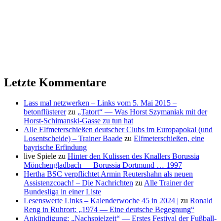
Letzte Kommentare
Lass mal netzwerken – Links vom 5. Mai 2015 –
betonflüsterer
zu
„Tatort“ — Was Horst Szymaniak mit der
Horst-Schimanski-Gasse zu tun hat
Alle Elfmeterschießen deutscher Clubs im Europapokal (und
Losentscheide) – Trainer Baade
zu
Elfmeterschießen, eine
bayrische Erfindung
live Spiele
zu
Hinter den Kulissen des Knallers Borussia
Mönchengladbach — Borussia Dortmund … 1997
Hertha BSC verpflichtet Armin Reutershahn als neuen
Assistenzcoach! – Die Nachrichten
zu
Alle Trainer der
Bundesliga in einer Liste
Lesenswerte Links – Kalenderwoche 45 in 2024 |
zu
Ronald
Reng in Ruhrort: „1974 — Eine deutsche Begegnung“
Ankündigung: „Nachspielzeit“ — Erstes Festival der Fußball-