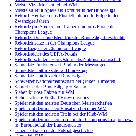
Meiste Vize-Meistertitel bei WM
Meiste zu-Null-Spiele als Torhüter in der Bundesliga
Rekord: Herthas sechs Finalteilnahmen in Folge in den
Zwanziger Jahren
Rekorde pro Spieler und Trainer rund ums Finale der
Champions League
Rekorde: Die schnellsten Tore der Bundesliga-Geschichte
Rekordeinsätze in der Champions League
Rekordsieger der Champions League
Rekordspieler des UEFA-Pokals
Rekordtorschützen von Österreichs Nationalmannschaft
Schnellste Fußballer seit Beginn der Messungen
Schnellste Hattricks der 2. Bundesliga
Schnellste Hattricks der Bundesliga
Schweizer Nationalmannschaft bei großen Turnieren
Scorerliste der Bundesliga pro Saison
Sieben kuriose Fakten zur WM
Sieben schicke Fußball-Browsergames
Spieler mit den meisten Deutschen Meisterschaften
Spieler mit den meisten Einsätzen bei einer WM
Spieler mit den meisten Titeln bei der Klub-WM
Spieler mit den meisten Toren in der Champions League bzw.
im Europapokal der Landesmeister
Teuerste Transfers der Fußballgeschichte
Tippspiel 2016