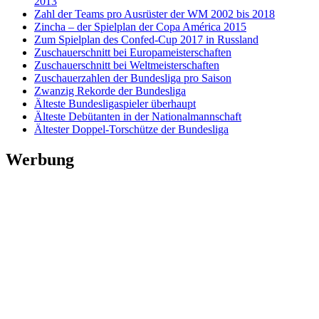
2013
Zahl der Teams pro Ausrüster der WM 2002 bis 2018
Zincha – der Spielplan der Copa América 2015
Zum Spielplan des Confed-Cup 2017 in Russland
Zuschauerschnitt bei Europameisterschaften
Zuschauerschnitt bei Weltmeisterschaften
Zuschauerzahlen der Bundesliga pro Saison
Zwanzig Rekorde der Bundesliga
Älteste Bundesligaspieler überhaupt
Älteste Debütanten in der Nationalmannschaft
Ältester Doppel-Torschütze der Bundesliga
Werbung