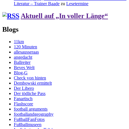
Literatur – Trainer Baade
zu
Lesetermine
Aktuell auf „In voller Länge“
Blogs
11km
120 Minuten
allesausseraas
angedacht
Ballreiter
Beves Welt
Blog-G
Check von hinten
Dembowski ermittelt
Der Libero
Der tödliche Pass
Fanartisch
Flashscore
football arguments
footballandgeography
FußballFanFotos
Fußballmuseen