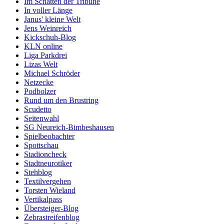
Im Schatten der Tribüne
In voller Länge
Janus' kleine Welt
Jens Weinreich
Kickschuh-Blog
KLN online
Liga Parkdrei
Lizas Welt
Michael Schröder
Netzecke
Podbolzer
Rund um den Brustring
Scudetto
Seitenwahl
SG Neureich-Bimbeshausen
Spielbeobachter
Spottschau
Stadioncheck
Stadtneurotiker
Stehblog
Textilvergehen
Torsten Wieland
Vertikalpass
Übersteiger-Blog
Zebrastreifenblog