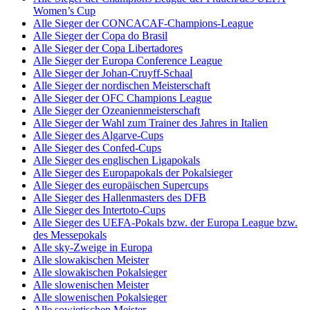
Women’s Cup
Alle Sieger der CONCACAF-Champions-League
Alle Sieger der Copa do Brasil
Alle Sieger der Copa Libertadores
Alle Sieger der Europa Conference League
Alle Sieger der Johan-Cruyff-Schaal
Alle Sieger der nordischen Meisterschaft
Alle Sieger der OFC Champions League
Alle Sieger der Ozeanienmeisterschaft
Alle Sieger der Wahl zum Trainer des Jahres in Italien
Alle Sieger des Algarve-Cups
Alle Sieger des Confed-Cups
Alle Sieger des englischen Ligapokals
Alle Sieger des Europapokals der Pokalsieger
Alle Sieger des europäischen Supercups
Alle Sieger des Hallenmasters des DFB
Alle Sieger des Intertoto-Cups
Alle Sieger des UEFA-Pokals bzw. der Europa League bzw.
des Messepokals
Alle sky-Zweige in Europa
Alle slowakischen Meister
Alle slowakischen Pokalsieger
Alle slowenischen Meister
Alle slowenischen Pokalsieger
Alle sowjetischen Meister