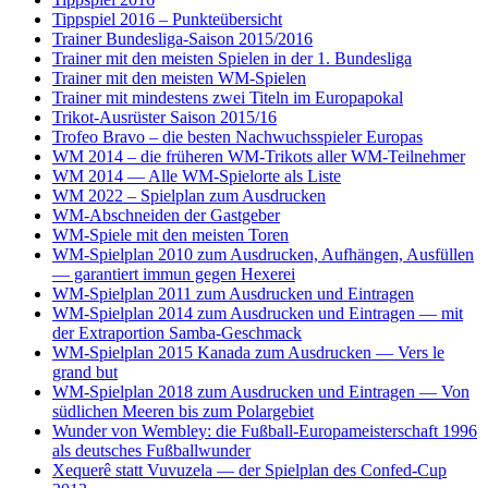
Tippspiel 2016 – Punkteübersicht
Trainer Bundesliga-Saison 2015/2016
Trainer mit den meisten Spielen in der 1. Bundesliga
Trainer mit den meisten WM-Spielen
Trainer mit mindestens zwei Titeln im Europapokal
Trikot-Ausrüster Saison 2015/16
Trofeo Bravo – die besten Nachwuchsspieler Europas
WM 2014 – die früheren WM-Trikots aller WM-Teilnehmer
WM 2014 — Alle WM-Spielorte als Liste
WM 2022 – Spielplan zum Ausdrucken
WM-Abschneiden der Gastgeber
WM-Spiele mit den meisten Toren
WM-Spielplan 2010 zum Ausdrucken, Aufhängen, Ausfüllen
— garantiert immun gegen Hexerei
WM-Spielplan 2011 zum Ausdrucken und Eintragen
WM-Spielplan 2014 zum Ausdrucken und Eintragen — mit
der Extraportion Samba-Geschmack
WM-Spielplan 2015 Kanada zum Ausdrucken — Vers le
grand but
WM-Spielplan 2018 zum Ausdrucken und Eintragen — Von
südlichen Meeren bis zum Polargebiet
Wunder von Wembley: die Fußball-Europameisterschaft 1996
als deutsches Fußballwunder
Xequerê statt Vuvuzela — der Spielplan des Confed-Cup