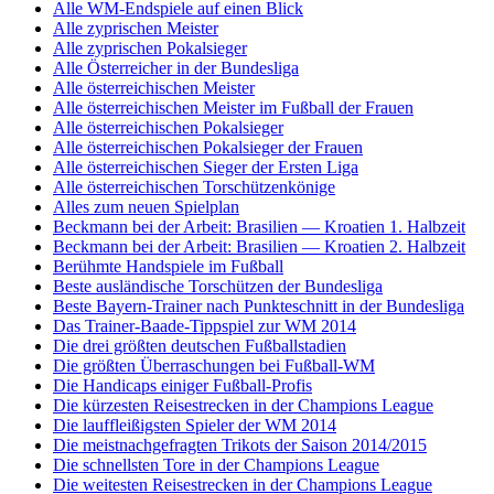
Alle WM-Endspiele auf einen Blick
Alle zyprischen Meister
Alle zyprischen Pokalsieger
Alle Österreicher in der Bundesliga
Alle österreichischen Meister
Alle österreichischen Meister im Fußball der Frauen
Alle österreichischen Pokalsieger
Alle österreichischen Pokalsieger der Frauen
Alle österreichischen Sieger der Ersten Liga
Alle österreichischen Torschützenkönige
Alles zum neuen Spielplan
Beckmann bei der Arbeit: Brasilien — Kroatien 1. Halbzeit
Beckmann bei der Arbeit: Brasilien — Kroatien 2. Halbzeit
Berühmte Handspiele im Fußball
Beste ausländische Torschützen der Bundesliga
Beste Bayern-Trainer nach Punkteschnitt in der Bundesliga
Das Trainer-Baade-Tippspiel zur WM 2014
Die drei größten deutschen Fußballstadien
Die größten Überraschungen bei Fußball-WM
Die Handicaps einiger Fußball-Profis
Die kürzesten Reisestrecken in der Champions League
Die lauffleißigsten Spieler der WM 2014
Die meistnachgefragten Trikots der Saison 2014/2015
Die schnellsten Tore in der Champions League
Die weitesten Reisestrecken in der Champions League