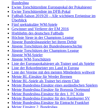
Bundesliga
Ewige Torschützenliste Europapokal der Pokalsieger
Ewige Torschützenliste im DFB-Pokal
Fußball-Saison 2019/20 – Alle wichtigen Ereignisse im
Überblick
Fünf spektakuläre WM-Spiele
Gewinner und Verlierer der EM 2016
Highlights des deutschen Fußballs
Höchste Siege in der Champions League
Jüngste Bundesligaspieler bei ihrem Debüt
Jüngste Torschützen der Bundesligageschichte
Jüngste Torschützen der Champions League
Jüngste WM-Spieler
Jüngste WM-Torschützen
Liste der Europapokalsieger als Trainer und als Spieler
Liste der Rekordmeister pro Land in Europa
Liste der Vereine mit den meisten Mitgliedern weltweit
Meiste BL-Einsätze für Werder Bremen
Meiste BL-Spiele als Trainer bei einem Club
Meiste Bundesliga-Einsätze eines ausländischen Spielers
Meiste Bundesliga-Einsätze für Borussia Dortmund
Meiste Bundesliga-Einsätze für den 1. FC Köln
Meiste Bundesliga-Einsätze für den Hamburger SV
Meiste Bundesliga-Einsätze für Eintracht Frankfurt
Meiste Einsätze 2. Bundesliga