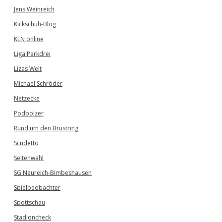
Jens Weinreich
Kickschuh-Blog
KLN online
Liga Parkdrei
Lizas Welt
Michael Schröder
Netzecke
Podbolzer
Rund um den Brustring
Scudetto
Seitenwahl
SG Neureich-Bimbeshausen
Spielbeobachter
Spottschau
Stadioncheck