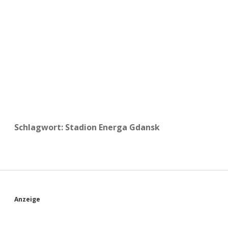
a
d
e
Schlagwort:
Stadion Energa Gdansk
S
Anzeige