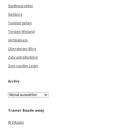
Stadtneurotiker
Stehblog
Textilvergehen
Torsten Wieland
Vertikalpass
Übersteiger-Blog
Zebrastreifenblog
Zum runden Leder
Archiv
A
r
c
h
Trainer Baade away
i
v
@ DRadio