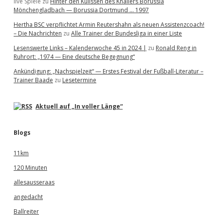
live Spiele
zu
Hinter den Kulissen des Knallers Borussia
Mönchengladbach — Borussia Dortmund … 1997
Hertha BSC verpflichtet Armin Reutershahn als neuen Assistenzcoach!
– Die Nachrichten
zu
Alle Trainer der Bundesliga in einer Liste
Lesenswerte Links – Kalenderwoche 45 in 2024 |
zu
Ronald Reng in
Ruhrort: „1974 — Eine deutsche Begegnung“
Ankündigung: „Nachspielzeit“ — Erstes Festival der Fußball-Literatur –
Trainer Baade
zu
Lesetermine
Aktuell auf „In voller Länge“
Blogs
11km
120 Minuten
allesausseraas
angedacht
Ballreiter