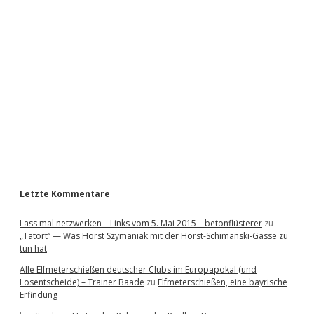
i
d
e
b
a
r
Letzte Kommentare
Lass mal netzwerken – Links vom 5. Mai 2015 – betonflüsterer
zu
„Tatort“ — Was Horst Szymaniak mit der Horst-Schimanski-Gasse zu
tun hat
Alle Elfmeterschießen deutscher Clubs im Europapokal (und
Losentscheide) – Trainer Baade
zu
Elfmeterschießen, eine bayrische
Erfindung