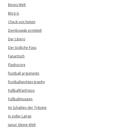
Beves Welt
Blog-G
Check von hinten
Dembowski ermittelt
Der Libero
Der tödliche Pass
Fanartisch
Flashscore
football arguments
footballandgeography
FußballFanFotos
Fußballmuseen
Im Schatten der Tribüne
In voller Länge
Janus' kleine Welt