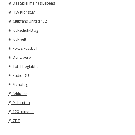
@ Das Spiel meines Lebens
@ HSV Klönstuv
@ Clubfans United 1
,
2
@ Kickschuh-Blog
@ Kickwelt
@ Fokus Fussball
@ Der Libero
@ Total beglubbt
@ Radio DU
@ Stehblog
@ fehlpass
@ Millernton
@ 120 minuten
@ ZEIT