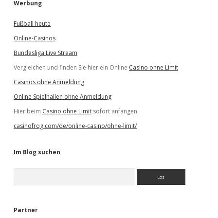
Werbung
Fußball heute
Online-Casinos
Bundesliga Live Stream
Vergleichen und finden Sie hier ein Online
Casino ohne Limit
Casinos ohne Anmeldung
Online Spielhallen ohne Anmeldung
Hier beim
Casino ohne Limit
sofort anfangen.
casinofrog.com/de/online-casino/ohne-limit/
Im Blog suchen
S
u
c
h
e
Partner
n