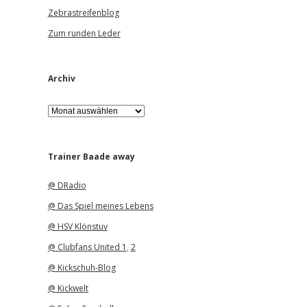
Zebrastreifenblog
Zum runden Leder
Archiv
A
r
c
h
i
Trainer Baade away
v
@ DRadio
@ Das Spiel meines Lebens
@ HSV Klönstuv
@ Clubfans United 1
,
2
@ Kickschuh-Blog
@ Kickwelt