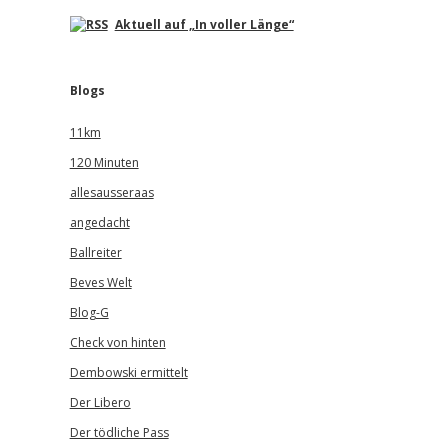
Aktuell auf „In voller Länge“
Blogs
11km
120 Minuten
allesausseraas
angedacht
Ballreiter
Beves Welt
Blog-G
Check von hinten
Dembowski ermittelt
Der Libero
Der tödliche Pass