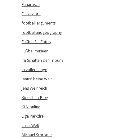
Fanartisch
Flashscore
football arguments
footballandgeography
FußballFanFotos
Fußballmuseen
Im Schatten der Tribüne
In voller Länge
Janus' kleine Welt
Jens Weinreich
Kickschuh-Blog
KLN online
Liga Parkdrei
Lizas Welt
Michael Schröder