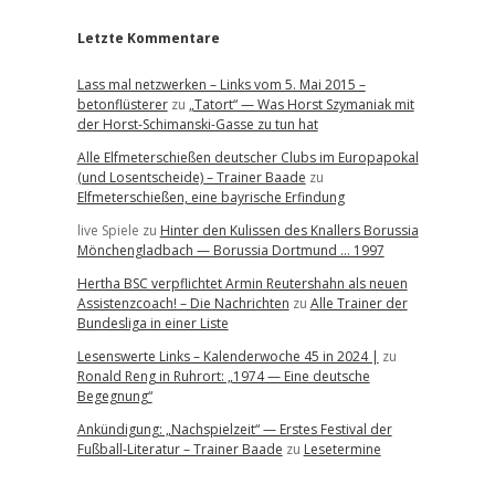
Letzte Kommentare
Lass mal netzwerken – Links vom 5. Mai 2015 –
betonflüsterer
zu
„Tatort“ — Was Horst Szymaniak mit
der Horst-Schimanski-Gasse zu tun hat
Alle Elfmeterschießen deutscher Clubs im Europapokal
(und Losentscheide) – Trainer Baade
zu
Elfmeterschießen, eine bayrische Erfindung
live Spiele
zu
Hinter den Kulissen des Knallers Borussia
Mönchengladbach — Borussia Dortmund … 1997
Hertha BSC verpflichtet Armin Reutershahn als neuen
Assistenzcoach! – Die Nachrichten
zu
Alle Trainer der
Bundesliga in einer Liste
Lesenswerte Links – Kalenderwoche 45 in 2024 |
zu
Ronald Reng in Ruhrort: „1974 — Eine deutsche
Begegnung“
Ankündigung: „Nachspielzeit“ — Erstes Festival der
Fußball-Literatur – Trainer Baade
zu
Lesetermine