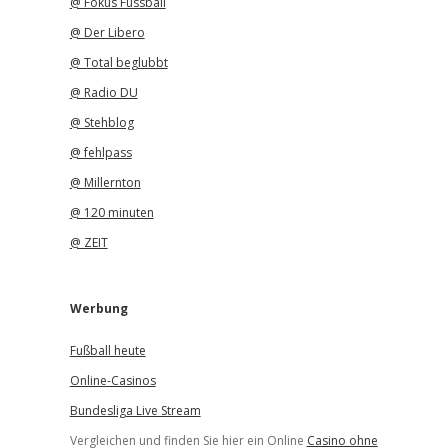
@ Fokus Fussball
@ Der Libero
@ Total beglubbt
@ Radio DU
@ Stehblog
@ fehlpass
@ Millernton
@ 120 minuten
@ ZEIT
Werbung
Fußball heute
Online-Casinos
Bundesliga Live Stream
Vergleichen und finden Sie hier ein Online
Casino ohne