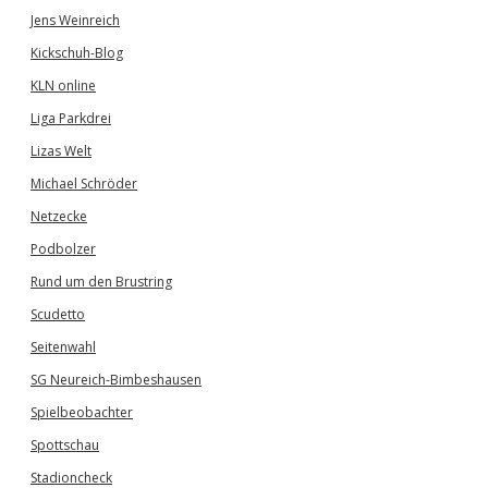
Jens Weinreich
Kickschuh-Blog
KLN online
Liga Parkdrei
Lizas Welt
Michael Schröder
Netzecke
Podbolzer
Rund um den Brustring
Scudetto
Seitenwahl
SG Neureich-Bimbeshausen
Spielbeobachter
Spottschau
Stadioncheck