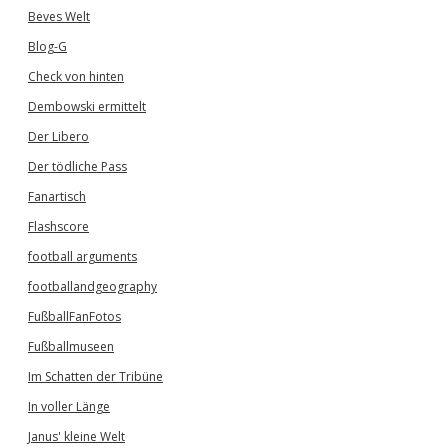
Beves Welt
Blog-G
Check von hinten
Dembowski ermittelt
Der Libero
Der tödliche Pass
Fanartisch
Flashscore
football arguments
footballandgeography
FußballFanFotos
Fußballmuseen
Im Schatten der Tribüne
In voller Länge
Janus' kleine Welt