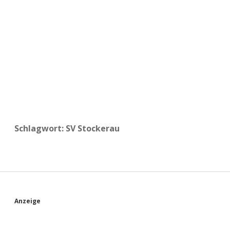
a
d
e
Schlagwort:
SV Stockerau
S
Anzeige