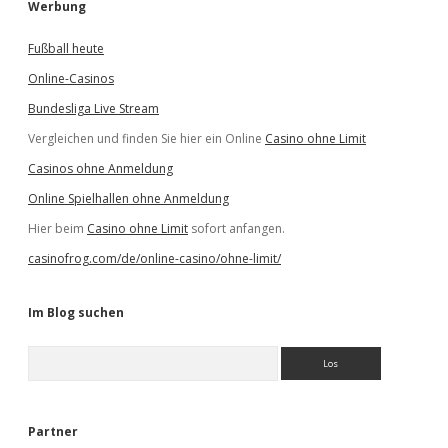
Werbung
Fußball heute
Online-Casinos
Bundesliga Live Stream
Vergleichen und finden Sie hier ein Online
Casino ohne Limit
Casinos ohne Anmeldung
Online Spielhallen ohne Anmeldung
Hier beim
Casino ohne Limit
sofort anfangen.
casinofrog.com/de/online-casino/ohne-limit/
Im Blog suchen
S
u
c
h
e
Partner
n