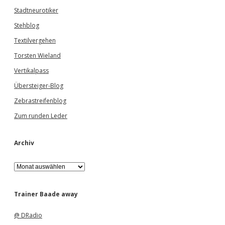
Stadtneurotiker
Stehblog
Textilvergehen
Torsten Wieland
Vertikalpass
Übersteiger-Blog
Zebrastreifenblog
Zum runden Leder
Archiv
A
r
c
h
Trainer Baade away
i
v
@ DRadio