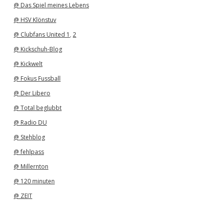
@ Das Spiel meines Lebens
@ HSV Klönstuv
@ Clubfans United 1
,
2
@ Kickschuh-Blog
@ Kickwelt
@ Fokus Fussball
@ Der Libero
@ Total beglubbt
@ Radio DU
@ Stehblog
@ fehlpass
@ Millernton
@ 120 minuten
@ ZEIT