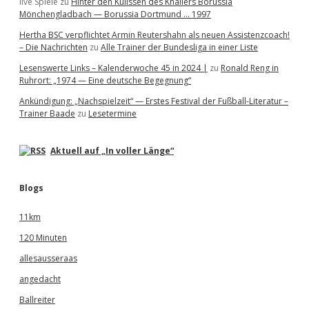
live Spiele
zu
Hinter den Kulissen des Knallers Borussia
Mönchengladbach — Borussia Dortmund … 1997
Hertha BSC verpflichtet Armin Reutershahn als neuen Assistenzcoach!
– Die Nachrichten
zu
Alle Trainer der Bundesliga in einer Liste
Lesenswerte Links – Kalenderwoche 45 in 2024 |
zu
Ronald Reng in
Ruhrort: „1974 — Eine deutsche Begegnung“
Ankündigung: „Nachspielzeit“ — Erstes Festival der Fußball-Literatur –
Trainer Baade
zu
Lesetermine
Aktuell auf „In voller Länge“
Blogs
11km
120 Minuten
allesausseraas
angedacht
Ballreiter