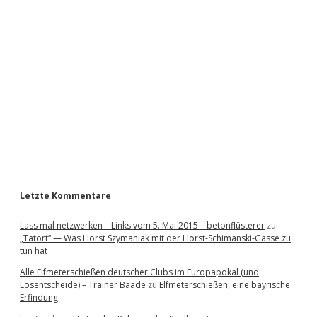
i
d
e
b
a
r
Letzte Kommentare
Lass mal netzwerken – Links vom 5. Mai 2015 – betonflüsterer
zu
„Tatort“ — Was Horst Szymaniak mit der Horst-Schimanski-Gasse zu
tun hat
Alle Elfmeterschießen deutscher Clubs im Europapokal (und
Losentscheide) – Trainer Baade
zu
Elfmeterschießen, eine bayrische
Erfindung