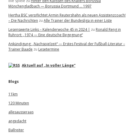
live Spiele
zu
Hinter den Kulissen des Knallers Borussia
Mönchengladbach — Borussia Dortmund … 1997
Hertha BSC verpflichtet Armin Reutershahn als neuen Assistenzcoach!
– Die Nachrichten
zu
Alle Trainer der Bundesliga in einer Liste
Lesenswerte Links – Kalenderwoche 45 in 2024 |
zu
Ronald Reng in
Ruhrort: „1974 — Eine deutsche Begegnung“
Ankündigung: „Nachspielzeit“ — Erstes Festival der Fußball-Literatur –
Trainer Baade
zu
Lesetermine
Aktuell auf „In voller Länge“
Blogs
11km
120 Minuten
allesausseraas
angedacht
Ballreiter