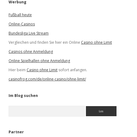
Werbung
Fußball heute
Online-Casinos
Bundesliga Live Stream
Vergleichen und finden Sie hier ein Online
Casino ohne Limit
Casinos ohne Anmeldung
Online Spielhallen ohne Anmeldung
Hier beim
Casino ohne Limit
sofort anfangen.
casinofrog.com/de/online-casino/ohne-limit/
Im Blog suchen
S
u
c
h
e
Partner
n