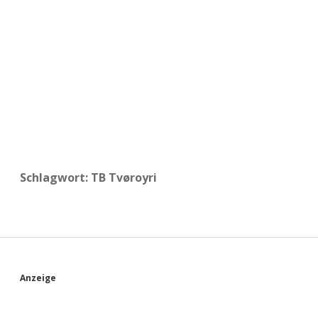
a
d
e
Schlagwort:
TB Tvøroyri
S
Anzeige