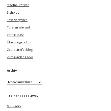
Stadtneurotiker
Stehblog
Textilvergehen
Torsten Wieland
Vertikalpass
Übersteiger-Blog
Zebrastreifenblog
Zum runden Leder
Archiv
A
r
c
h
Trainer Baade away
i
v
@ DRadio