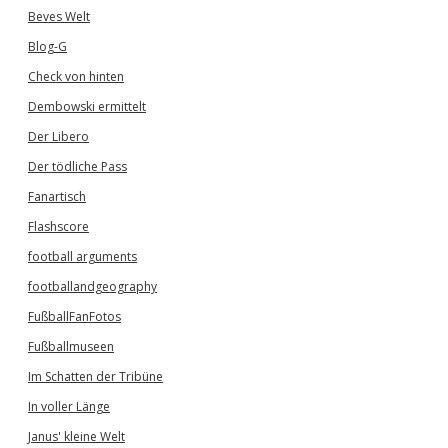
Beves Welt
Blog-G
Check von hinten
Dembowski ermittelt
Der Libero
Der tödliche Pass
Fanartisch
Flashscore
football arguments
footballandgeography
FußballFanFotos
Fußballmuseen
Im Schatten der Tribüne
In voller Länge
Janus' kleine Welt