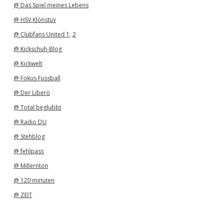
@ Das Spiel meines Lebens
@ HSV Klönstuv
@ Clubfans United 1
,
2
@ Kickschuh-Blog
@ Kickwelt
@ Fokus Fussball
@ Der Libero
@ Total beglubbt
@ Radio DU
@ Stehblog
@ fehlpass
@ Millernton
@ 120 minuten
@ ZEIT