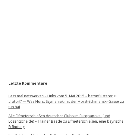
i
d
e
b
a
r
Letzte Kommentare
Lass mal netzwerken – Links vom 5. Mai 2015 – betonflüsterer
zu
„Tatort“ — Was Horst Szymaniak mit der Horst-Schimanski-Gasse zu
tun hat
Alle Elfmeterschießen deutscher Clubs im Europapokal (und
Losentscheide) – Trainer Baade
zu
Elfmeterschießen, eine bayrische
Erfindung