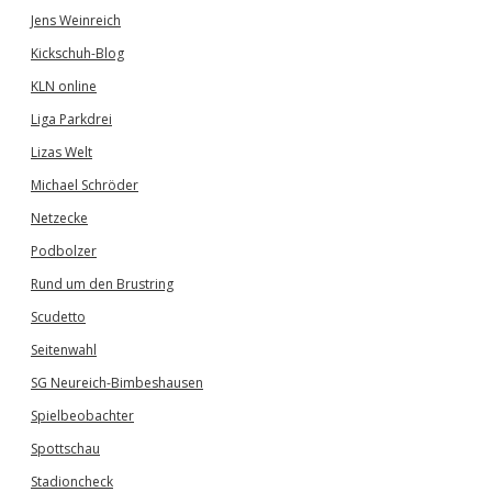
Jens Weinreich
Kickschuh-Blog
KLN online
Liga Parkdrei
Lizas Welt
Michael Schröder
Netzecke
Podbolzer
Rund um den Brustring
Scudetto
Seitenwahl
SG Neureich-Bimbeshausen
Spielbeobachter
Spottschau
Stadioncheck