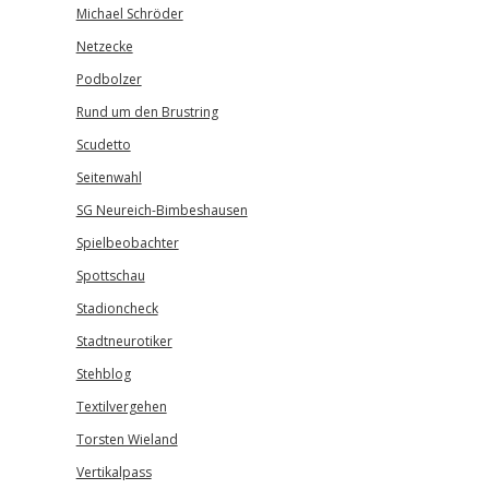
Michael Schröder
Netzecke
Podbolzer
Rund um den Brustring
Scudetto
Seitenwahl
SG Neureich-Bimbeshausen
Spielbeobachter
Spottschau
Stadioncheck
Stadtneurotiker
Stehblog
Textilvergehen
Torsten Wieland
Vertikalpass