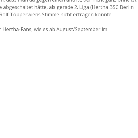
geschaltet hätte, als gerade 2. Liga (Hertha BSC Berlin
a
n Rolf Töpperwiens Stimme nicht ertragen konnte.
a
r Hertha-Fans, wie es ab August/September im
d
e