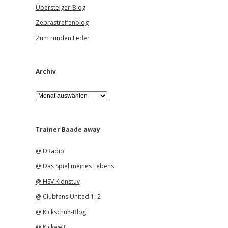
Übersteiger-Blog
Zebrastreifenblog
Zum runden Leder
Archiv
A
r
c
h
i
Trainer Baade away
v
@ DRadio
@ Das Spiel meines Lebens
@ HSV Klönstuv
@ Clubfans United 1
,
2
@ Kickschuh-Blog
@ Kickwelt