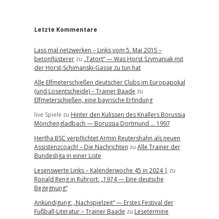
r
Letzte Kommentare
Lass mal netzwerken – Links vom 5. Mai 2015 –
betonflüsterer
zu
„Tatort“ — Was Horst Szymaniak mit
der Horst-Schimanski-Gasse zu tun hat
Alle Elfmeterschießen deutscher Clubs im Europapokal
(und Losentscheide) – Trainer Baade
zu
Elfmeterschießen, eine bayrische Erfindung
live Spiele
zu
Hinter den Kulissen des Knallers Borussia
Mönchengladbach — Borussia Dortmund … 1997
Hertha BSC verpflichtet Armin Reutershahn als neuen
Assistenzcoach! – Die Nachrichten
zu
Alle Trainer der
Bundesliga in einer Liste
Lesenswerte Links – Kalenderwoche 45 in 2024 |
zu
Ronald Reng in Ruhrort: „1974 — Eine deutsche
Begegnung“
Ankündigung: „Nachspielzeit“ — Erstes Festival der
Fußball-Literatur – Trainer Baade
zu
Lesetermine