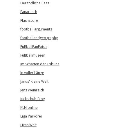
Der tödliche Pass
Fanartisch
Flashscore
football arguments
footballandgeography
FußballFanFotos
Fußballmuseen
Im Schatten der Tribüne
In voller Länge
Janus' kleine Welt
Jens Weinreich
Kickschuh-Blog
KLN online
Liga Parkdrei
Lizas Welt