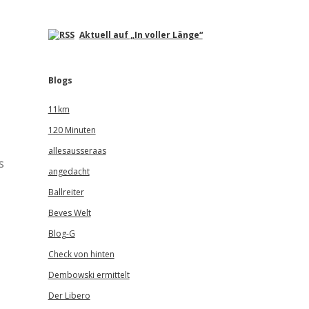
Aktuell auf „In voller Länge“
Blogs
11km
120 Minuten
allesausseraas
s
angedacht
Ballreiter
Beves Welt
Blog-G
Check von hinten
Dembowski ermittelt
Der Libero