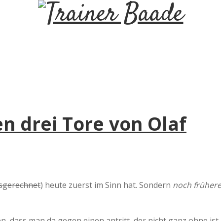
T
r
a
i
en drei Tore von Olaf
n
e
r
sgerechnet
) heute zuerst im Sinn hat. Sondern
noch früher
B
 dass man da gegen einen antritt, der nicht ganz ohne ist.