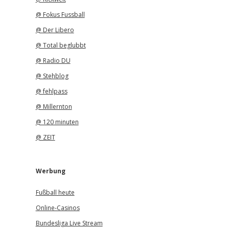
@ Fokus Fussball
@ Der Libero
@ Total beglubbt
@ Radio DU
@ Stehblog
@ fehlpass
@ Millernton
@ 120 minuten
@ ZEIT
Werbung
Fußball heute
Online-Casinos
Bundesliga Live Stream