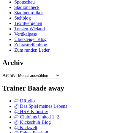
Spottschau
Stadioncheck
Stadtneurotiker
Stehblog
Textilvergehen
Torsten Wieland
Vertikalpass
Übersteiger-Blog
Zebrastreifenblog
Zum runden Leder
Archiv
Archiv
Trainer Baade away
@ DRadio
@ Das Spiel meines Lebens
@ HSV Klönstuv
@ Clubfans United 1
,
2
@ Kickschuh-Blog
@ Kickwelt
@ Fokus Fussball