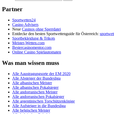
Partner
Sportwetten24
Casino Advisers
Neue
Casinos ohne Sperrdatei
Entdecke den besten Sportwettenguide für Österreich:
sportwet
Sportbekleidung & Trikots
Meister-Wetten.com
Bestercasinomentor.com
Online Casino Spielautomaten
Was man wissen muss
Alle Aaustragungsorte der EM 2020
Alle Absteiger der Bundesliga
Alle albanischen Meister
Alle albanischen Pokalsieger
Alle andorranischen Meister
Alle andorranischen Pokalsieger
Alle argentinischen Torschützenkönige
Alle Aufsteiger in die Bundesliga
Alle belgischen Meister