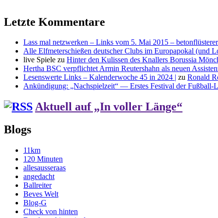
Letzte Kommentare
Lass mal netzwerken – Links vom 5. Mai 2015 – betonflüsterer
Alle Elfmeterschießen deutscher Clubs im Europapokal (und L
live Spiele
zu
Hinter den Kulissen des Knallers Borussia Mö
Hertha BSC verpflichtet Armin Reutershahn als neuen Assiste
Lesenswerte Links – Kalenderwoche 45 in 2024 |
zu
Ronald R
Ankündigung: „Nachspielzeit“ — Erstes Festival der Fußball-Li
Aktuell auf „In voller Länge“
Blogs
11km
120 Minuten
allesausseraas
angedacht
Ballreiter
Beves Welt
Blog-G
Check von hinten