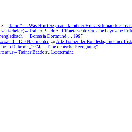
zu
„Tatort“ — Was Horst Szymaniak mit der Horst-Schimanski-Gasse 
osentscheide) – Trainer Baade
zu
Elfmeterschießen, eine bayrische Erf
nchengladbach — Borussia Dortmund … 1997
nzcoach! – Die Nachrichten
zu
Alle Trainer der Bundesliga in einer List
eng in Ruhrort: „1974 — Eine deutsche Begegnung“
teratur – Trainer Baade
zu
Lesetermine