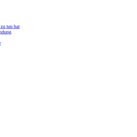
zu tun hat
indung
e