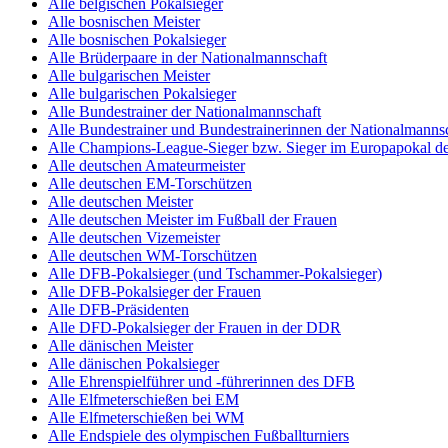
Alle belgischen Pokalsieger
Alle bosnischen Meister
Alle bosnischen Pokalsieger
Alle Brüderpaare in der Nationalmannschaft
Alle bulgarischen Meister
Alle bulgarischen Pokalsieger
Alle Bundestrainer der Nationalmannschaft
Alle Bundestrainer und Bundestrainerinnen der Nationalmannsc
Alle Champions-League-Sieger bzw. Sieger im Europapokal de
Alle deutschen Amateurmeister
Alle deutschen EM-Torschützen
Alle deutschen Meister
Alle deutschen Meister im Fußball der Frauen
Alle deutschen Vizemeister
Alle deutschen WM-Torschützen
Alle DFB-Pokalsieger (und Tschammer-Pokalsieger)
Alle DFB-Pokalsieger der Frauen
Alle DFB-Präsidenten
Alle DFD-Pokalsieger der Frauen in der DDR
Alle dänischen Meister
Alle dänischen Pokalsieger
Alle Ehrenspielführer und -führerinnen des DFB
Alle Elfmeterschießen bei EM
Alle Elfmeterschießen bei WM
Alle Endspiele des olympischen Fußballturniers