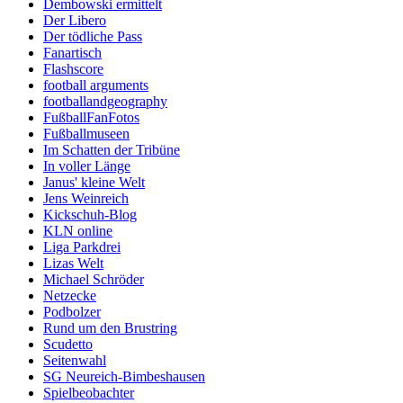
Dembowski ermittelt
Der Libero
Der tödliche Pass
Fanartisch
Flashscore
football arguments
footballandgeography
FußballFanFotos
Fußballmuseen
Im Schatten der Tribüne
In voller Länge
Janus' kleine Welt
Jens Weinreich
Kickschuh-Blog
KLN online
Liga Parkdrei
Lizas Welt
Michael Schröder
Netzecke
Podbolzer
Rund um den Brustring
Scudetto
Seitenwahl
SG Neureich-Bimbeshausen
Spielbeobachter