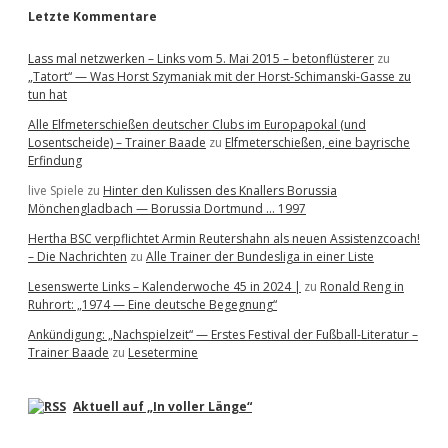
Letzte Kommentare
Lass mal netzwerken – Links vom 5. Mai 2015 – betonflüsterer
zu
„Tatort“ — Was Horst Szymaniak mit der Horst-Schimanski-Gasse zu
tun hat
Alle Elfmeterschießen deutscher Clubs im Europapokal (und
Losentscheide) – Trainer Baade
zu
Elfmeterschießen, eine bayrische
Erfindung
live Spiele
zu
Hinter den Kulissen des Knallers Borussia
Mönchengladbach — Borussia Dortmund … 1997
Hertha BSC verpflichtet Armin Reutershahn als neuen Assistenzcoach!
– Die Nachrichten
zu
Alle Trainer der Bundesliga in einer Liste
Lesenswerte Links – Kalenderwoche 45 in 2024 |
zu
Ronald Reng in
Ruhrort: „1974 — Eine deutsche Begegnung“
Ankündigung: „Nachspielzeit“ — Erstes Festival der Fußball-Literatur –
Trainer Baade
zu
Lesetermine
Aktuell auf „In voller Länge“