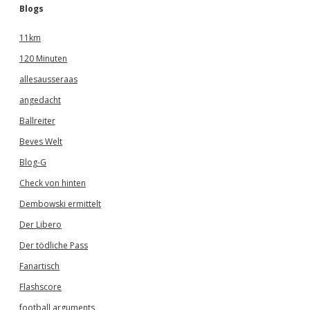
Blogs
11km
120 Minuten
allesausseraas
angedacht
Ballreiter
Beves Welt
Blog-G
Check von hinten
Dembowski ermittelt
Der Libero
Der tödliche Pass
Fanartisch
Flashscore
football arguments