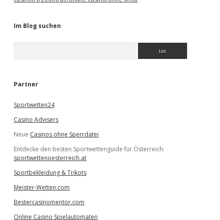
Im Blog suchen
S
u
c
h
e
Partner
n
Sportwetten24
Casino Advisers
Neue
Casinos ohne Sperrdatei
Entdecke den besten Sportwettenguide für Österreich:
sportwettenoesterreich.at
Sportbekleidung & Trikots
Meister-Wetten.com
Bestercasinomentor.com
Online Casino Spielautomaten