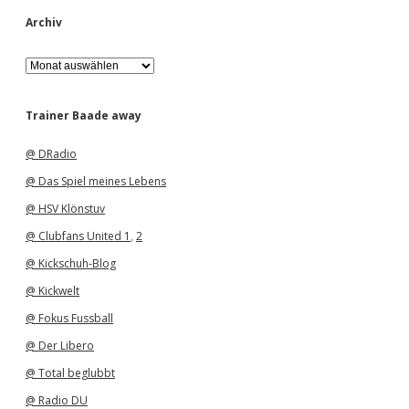
Archiv
A
r
c
h
Trainer Baade away
i
v
@ DRadio
@ Das Spiel meines Lebens
@ HSV Klönstuv
@ Clubfans United 1
,
2
@ Kickschuh-Blog
@ Kickwelt
@ Fokus Fussball
@ Der Libero
@ Total beglubbt
@ Radio DU