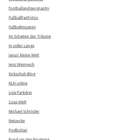
footballandgeography
FußballFanFotos
Fußballmuseen
Im Schatten der Tribüne
In voller Länge
Janus' kleine Welt
Jens Weinreich
Kickschuh-Blog
KLN online
Liga Parkdrei
Lizas Welt
Michael Schröder
Netzecke
Podbolzer
Rund um den Brustring