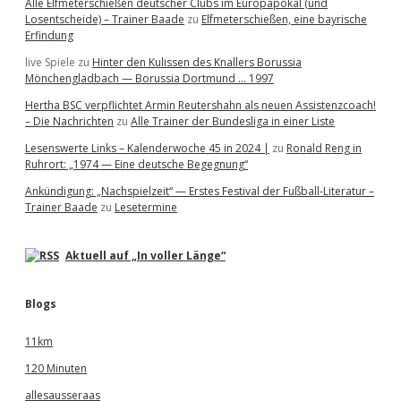
Alle Elfmeterschießen deutscher Clubs im Europapokal (und
Losentscheide) – Trainer Baade
zu
Elfmeterschießen, eine bayrische
Erfindung
live Spiele
zu
Hinter den Kulissen des Knallers Borussia
Mönchengladbach — Borussia Dortmund … 1997
Hertha BSC verpflichtet Armin Reutershahn als neuen Assistenzcoach!
– Die Nachrichten
zu
Alle Trainer der Bundesliga in einer Liste
Lesenswerte Links – Kalenderwoche 45 in 2024 |
zu
Ronald Reng in
Ruhrort: „1974 — Eine deutsche Begegnung“
Ankündigung: „Nachspielzeit“ — Erstes Festival der Fußball-Literatur –
Trainer Baade
zu
Lesetermine
Aktuell auf „In voller Länge“
Blogs
11km
120 Minuten
allesausseraas