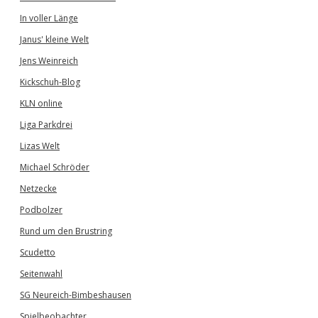
In voller Länge
Janus' kleine Welt
Jens Weinreich
Kickschuh-Blog
KLN online
Liga Parkdrei
Lizas Welt
Michael Schröder
Netzecke
Podbolzer
Rund um den Brustring
Scudetto
Seitenwahl
SG Neureich-Bimbeshausen
Spielbeobachter