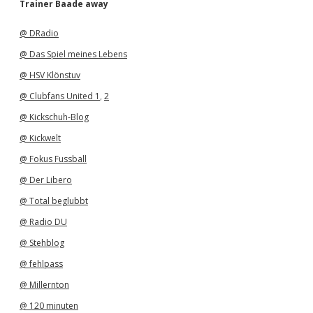
Trainer Baade away
i
v
@ DRadio
@ Das Spiel meines Lebens
@ HSV Klönstuv
@ Clubfans United 1
,
2
@ Kickschuh-Blog
@ Kickwelt
@ Fokus Fussball
@ Der Libero
@ Total beglubbt
@ Radio DU
@ Stehblog
@ fehlpass
@ Millernton
@ 120 minuten