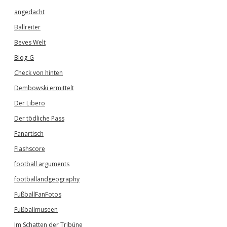
angedacht
Ballreiter
Beves Welt
Blog-G
Check von hinten
Dembowski ermittelt
Der Libero
Der tödliche Pass
Fanartisch
Flashscore
football arguments
footballandgeography
FußballFanFotos
Fußballmuseen
Im Schatten der Tribüne