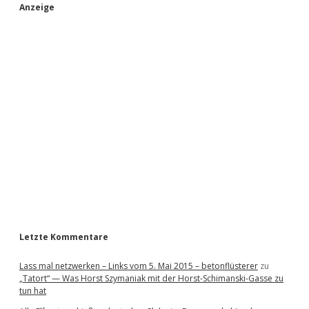
S
Anzeige
i
d
e
b
a
r
Letzte Kommentare
Lass mal netzwerken – Links vom 5. Mai 2015 – betonflüsterer
zu
„Tatort“ — Was Horst Szymaniak mit der Horst-Schimanski-Gasse zu
tun hat