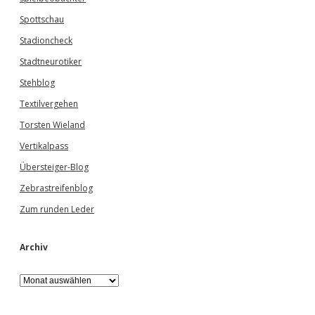
Spottschau
Stadioncheck
Stadtneurotiker
Stehblog
Textilvergehen
Torsten Wieland
Vertikalpass
Übersteiger-Blog
Zebrastreifenblog
Zum runden Leder
Archiv
A
r
c
h