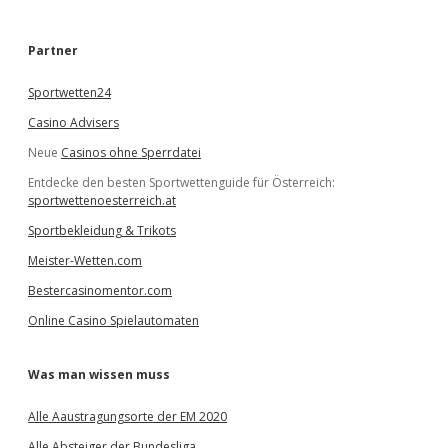
c
h
e
Partner
n
Sportwetten24
Casino Advisers
Neue
Casinos ohne Sperrdatei
Entdecke den besten Sportwettenguide für Österreich:
sportwettenoesterreich.at
Sportbekleidung & Trikots
Meister-Wetten.com
Bestercasinomentor.com
Online Casino Spielautomaten
Was man wissen muss
Alle Aaustragungsorte der EM 2020
Alle Absteiger der Bundesliga