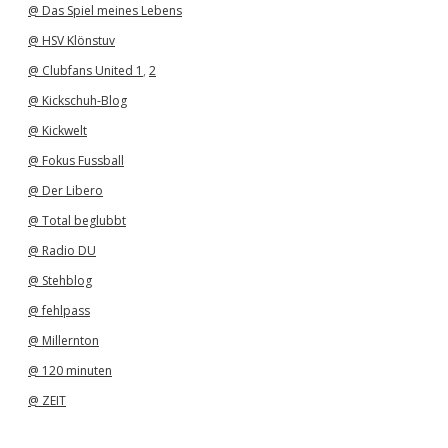
@ Das Spiel meines Lebens
@ HSV Klönstuv
@ Clubfans United 1
,
2
@ Kickschuh-Blog
@ Kickwelt
@ Fokus Fussball
@ Der Libero
@ Total beglubbt
@ Radio DU
@ Stehblog
@ fehlpass
@ Millernton
@ 120 minuten
@ ZEIT