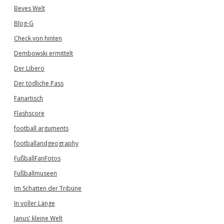
Beves Welt
Blog-G
Check von hinten
Dembowski ermittelt
Der Libero
Der tödliche Pass
Fanartisch
Flashscore
football arguments
footballandgeography
FußballFanFotos
Fußballmuseen
Im Schatten der Tribüne
In voller Länge
Janus' kleine Welt