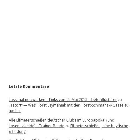
i
d
e
b
a
r
Letzte Kommentare
Lass mal netzwerken – Links vom 5. Mai 2015 – betonflüsterer
zu
„Tatort“ — Was Horst Szymaniak mit der Horst-Schimanski-Gasse zu
tun hat
Alle Elfmeterschießen deutscher Clubs im Europapokal (und
Losentscheide) – Trainer Baade
zu
Elfmeterschießen, eine bayrische
Erfindung