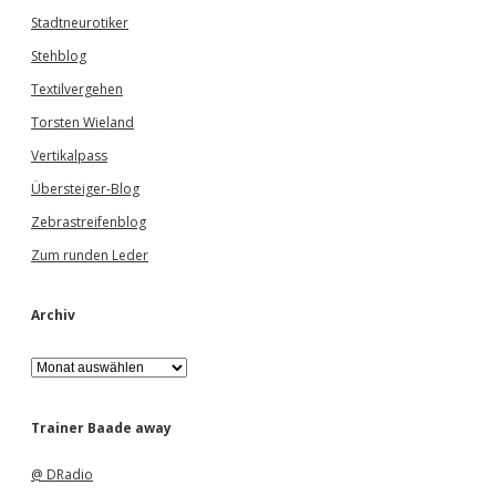
Stadtneurotiker
Stehblog
Textilvergehen
Torsten Wieland
Vertikalpass
Übersteiger-Blog
Zebrastreifenblog
Zum runden Leder
Archiv
A
r
c
h
Trainer Baade away
i
v
@ DRadio