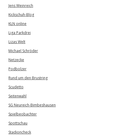
Jens Weinreich
Kickschuh-Blog
KLN online
Liga Parkdrei
Lizas Welt
Michael Schröder
Netzecke
Podbolzer
Rund um den Brustring
Scudetto
Seitenwahl
SG Neureich-Bimbeshausen
Spielbeobachter
Spottschau
Stadioncheck