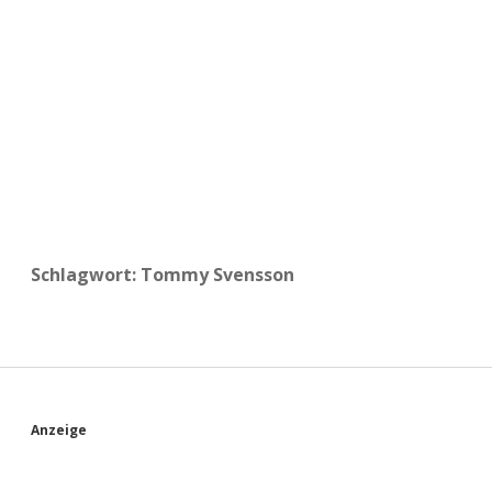
a
d
e
Schlagwort:
Tommy Svensson
S
Anzeige