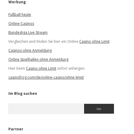
Werbung
Fußball heute
Online-Casinos
Bundesliga Live Stream
Vergleichen und finden Sie hier ein Online
Casino ohne Limit
Casinos ohne Anmeldung
Online Spielhallen ohne Anmeldung
Hier beim
Casino ohne Limit
sofort anfangen.
casinofrog.com/de/online-casino/ohne-limit/
Im Blog suchen
S
u
c
h
e
Partner
n