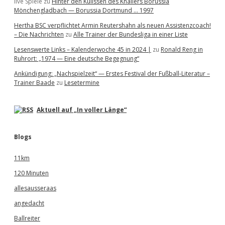
live Spiele
zu
Hinter den Kulissen des Knallers Borussia
Mönchengladbach — Borussia Dortmund … 1997
Hertha BSC verpflichtet Armin Reutershahn als neuen Assistenzcoach!
– Die Nachrichten
zu
Alle Trainer der Bundesliga in einer Liste
Lesenswerte Links – Kalenderwoche 45 in 2024 |
zu
Ronald Reng in
Ruhrort: „1974 — Eine deutsche Begegnung“
Ankündigung: „Nachspielzeit“ — Erstes Festival der Fußball-Literatur –
Trainer Baade
zu
Lesetermine
Aktuell auf „In voller Länge“
Blogs
11km
120 Minuten
allesausseraas
angedacht
Ballreiter