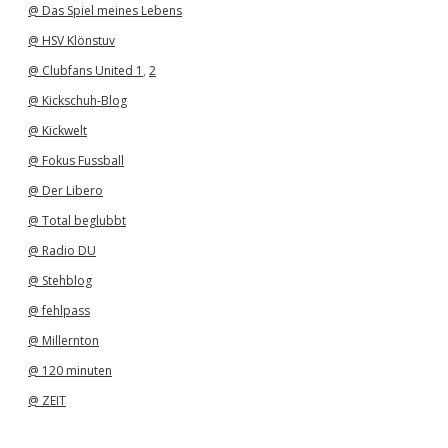
@ Das Spiel meines Lebens
@ HSV Klönstuv
@ Clubfans United 1
,
2
@ Kickschuh-Blog
@ Kickwelt
@ Fokus Fussball
@ Der Libero
@ Total beglubbt
@ Radio DU
@ Stehblog
@ fehlpass
@ Millernton
@ 120 minuten
@ ZEIT