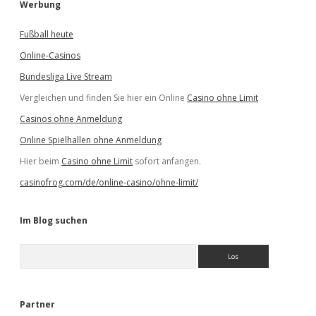
Werbung
Fußball heute
Online-Casinos
Bundesliga Live Stream
Vergleichen und finden Sie hier ein Online
Casino ohne Limit
Casinos ohne Anmeldung
Online Spielhallen ohne Anmeldung
Hier beim
Casino ohne Limit
sofort anfangen.
casinofrog.com/de/online-casino/ohne-limit/
Im Blog suchen
S
u
c
h
e
Partner
n