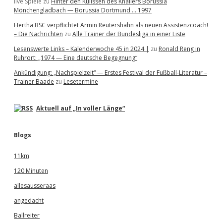
live Spiele
zu
Hinter den Kulissen des Knallers Borussia
Mönchengladbach — Borussia Dortmund … 1997
Hertha BSC verpflichtet Armin Reutershahn als neuen Assistenzcoach!
– Die Nachrichten
zu
Alle Trainer der Bundesliga in einer Liste
Lesenswerte Links – Kalenderwoche 45 in 2024 |
zu
Ronald Reng in
Ruhrort: „1974 — Eine deutsche Begegnung“
Ankündigung: „Nachspielzeit“ — Erstes Festival der Fußball-Literatur –
Trainer Baade
zu
Lesetermine
Aktuell auf „In voller Länge“
Blogs
11km
120 Minuten
allesausseraas
angedacht
Ballreiter