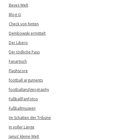
Beves Welt
Blog-G
Check von hinten
Dembowski ermittelt
Der Libero
Der tödliche Pass
Fanartisch
Flashscore
football arguments
footballandgeography
FußballFanFotos
Fußballmuseen
Im Schatten der Tribüne
In voller Länge
Janus' kleine Welt