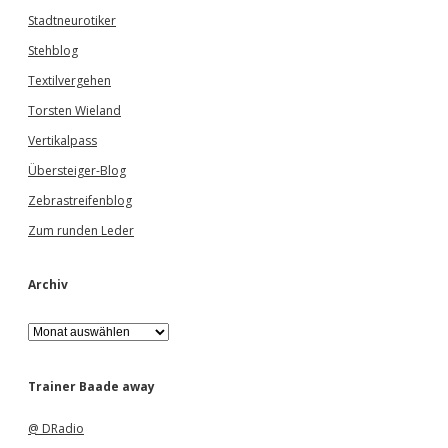
Stadtneurotiker
Stehblog
Textilvergehen
Torsten Wieland
Vertikalpass
Übersteiger-Blog
Zebrastreifenblog
Zum runden Leder
Archiv
A
r
c
h
Trainer Baade away
i
v
@ DRadio