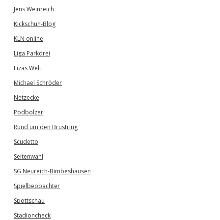
Jens Weinreich
Kickschuh-Blog
KLN online
Liga Parkdrei
Lizas Welt
Michael Schröder
Netzecke
Podbolzer
Rund um den Brustring
Scudetto
Seitenwahl
SG Neureich-Bimbeshausen
Spielbeobachter
Spottschau
Stadioncheck