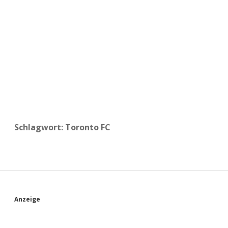
a
d
e
Schlagwort:
Toronto FC
S
Anzeige