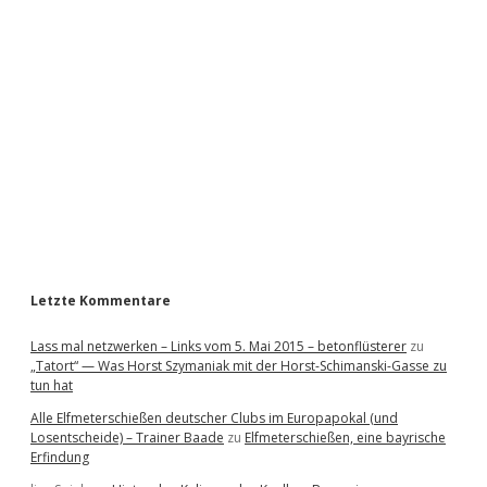
i
d
e
b
a
r
Letzte Kommentare
Lass mal netzwerken – Links vom 5. Mai 2015 – betonflüsterer
zu
„Tatort“ — Was Horst Szymaniak mit der Horst-Schimanski-Gasse zu
tun hat
Alle Elfmeterschießen deutscher Clubs im Europapokal (und
Losentscheide) – Trainer Baade
zu
Elfmeterschießen, eine bayrische
Erfindung