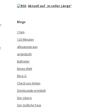
Aktuell auf „In voller Länge“
Blogs
m
11km
120 Minuten
allesausseraas
r
angedacht
Ballreiter
Beves Welt
Blog-G
Check von hinten
Dembowski ermittelt
Der Libero
Der tödliche Pass