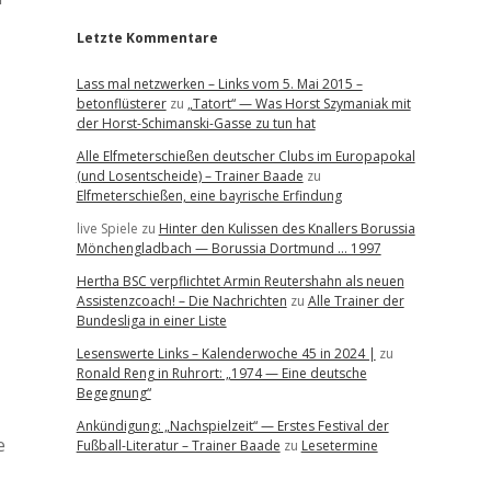
Letzte Kommentare
Lass mal netzwerken – Links vom 5. Mai 2015 –
betonflüsterer
zu
„Tatort“ — Was Horst Szymaniak mit
der Horst-Schimanski-Gasse zu tun hat
Alle Elfmeterschießen deutscher Clubs im Europapokal
(und Losentscheide) – Trainer Baade
zu
Elfmeterschießen, eine bayrische Erfindung
live Spiele
zu
Hinter den Kulissen des Knallers Borussia
Mönchengladbach — Borussia Dortmund … 1997
Hertha BSC verpflichtet Armin Reutershahn als neuen
Assistenzcoach! – Die Nachrichten
zu
Alle Trainer der
Bundesliga in einer Liste
Lesenswerte Links – Kalenderwoche 45 in 2024 |
zu
Ronald Reng in Ruhrort: „1974 — Eine deutsche
Begegnung“
Ankündigung: „Nachspielzeit“ — Erstes Festival der
e
Fußball-Literatur – Trainer Baade
zu
Lesetermine