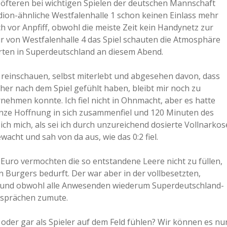
öfteren bei wichtigen Spielen der deutschen Mannschaft
tadion-ähnliche Westfalenhalle 1 schon keinen Einlass mehr
ch vor Anpfiff, obwohl die meiste Zeit kein Handynetz zur
r von Westfalenhalle 4 das Spiel schauten die Atmosphäre
 Orten in Superdeutschland an diesem Abend.
r reinschauen, selbst miterlebt und abgesehen davon, dass
rher nach dem Spiel gefühlt haben, bleibt mir noch zu
rnehmen konnte. Ich fiel nicht in Ohnmacht, aber es hatte
ganze Hoffnung in sich zusammenfiel und 120 Minuten des
 ich mich, als sei ich durch unzureichend dosierte Vollnarkos
cht und sah von da aus, wie das 0:2 fiel.
Euro vermochten die so entstandene Leere nicht zu füllen,
n Burgers bedurft. Der war aber in der vollbesetzten,
en und obwohl alle Anwesenden wiederum Superdeutschland-
esprächen zumute.
oder gar als Spieler auf dem Feld fühlen? Wir können es nu