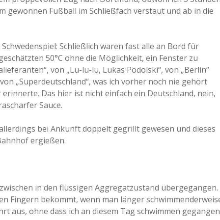
kom gewonnen Fußball im Schließfach verstaut und ab in die
chwedenspiel: Schließlich waren fast alle an Bord für
eschätzten 50°C ohne die Möglichkeit, ein Fenster zu
lieferanten“, von „Lu-lu-lu, Lukas Podolski“, von „Berlin“
von „Superdeutschland“, was ich vorher noch nie gehört
rinnerte. Das hier ist nicht einfach ein Deutschland, nein,
rascharfer Sauce.
allerdings bei Ankunft doppelt gegrillt gewesen und dieses
 Bahnhof ergießen.
 inzwischen in den flüssigen Aggregatzustand übergegangen.
n den Fingern bekommt, wenn man länger schwimmenderweis
ahrt aus, ohne dass ich an diesem Tag schwimmen gegangen