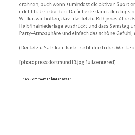
erahnen, auch wenn zumindest die aktiven Sportle
erlebt haben dürften. Da fieberte dann allerdings n
Wollen wir hoffen, dass das letzte Bild jenes Abend
Halbfinalniederlage ausdrückt und dass Samstag u
Party-Atmosphäre und einfach das schöne Gefühl,
(Der letzte Satz kam leider nicht durch den Wort-zu
[photopress:dortmund13.jpg,full,centered]
Einen Kommentar hinterlassen