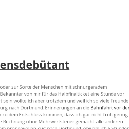
e
r
B
a
idensdebütant
a
d
s oder zur Sorte der Menschen mit schnurgeradem
 Bekannter von mir für das Halbfinalticket eine Stunde vor
e
t sein wollte ich aber trotzdem und weil ich so viele Freunde
sburg nach Dortmund. Erinnerungen an die
Bahnfahrt vor de
h zu dem Entschluss kommen, dass ich gar nicht früh genug
 die Rechnung ohne Mehrwertsteuer gemacht: alle anderen
inem proppevollen Zug nach Dortmund, obwohl ich 5 Stunde