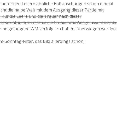
r unter den Lesern ähnliche Enttäuschungen schon einmal
icht die halbe Welt mit dem Ausgang dieser Partie mit.
s nur die Leere und die Trauer nach dieser
nd Sonntag noch einmal die Freude und Ausgelassenheit, di
 eine gelungene WM verfolgt zu haben, überwiegen werden.
m-Sonntag-Filter, das Bild allerdings schon)