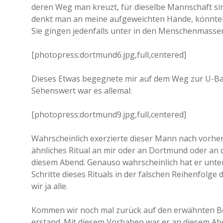
deren Weg man kreuzt, für dieselbe Mannschaft sin
denkt man an meine aufgeweichten Hände, könnten e
Sie gingen jedenfalls unter in den Menschenmassen
[photopress:dortmund6.jpg,full,centered]
Dieses Etwas begegnete mir auf dem Weg zur U-Bahn.
Sehenswert war es allemal:
[photopress:dortmund9.jpg,full,centered]
Wahrscheinlich exerzierte dieser Mann nach vorh
ähnliches Ritual an mir oder an Dortmund oder an d
diesem Abend. Genauso wahrscheinlich hat er unter
Schritte dieses Rituals in der falschen Reihenfolg
wir ja alle.
Kommen wir noch mal zurück auf den erwähnten Be
erstand. Mit diesem Vorhaben war er an diesem Abend