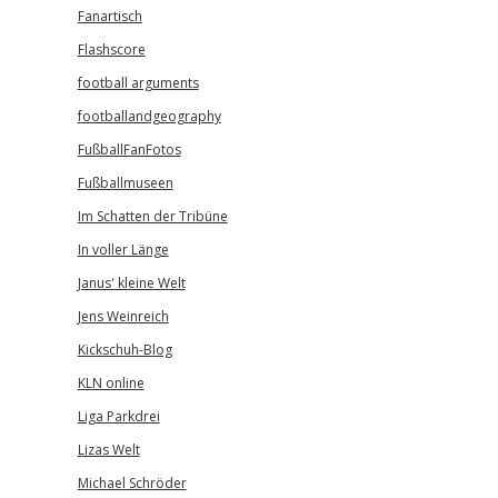
Fanartisch
Flashscore
football arguments
footballandgeography
FußballFanFotos
Fußballmuseen
Im Schatten der Tribüne
In voller Länge
Janus' kleine Welt
Jens Weinreich
Kickschuh-Blog
KLN online
Liga Parkdrei
Lizas Welt
Michael Schröder