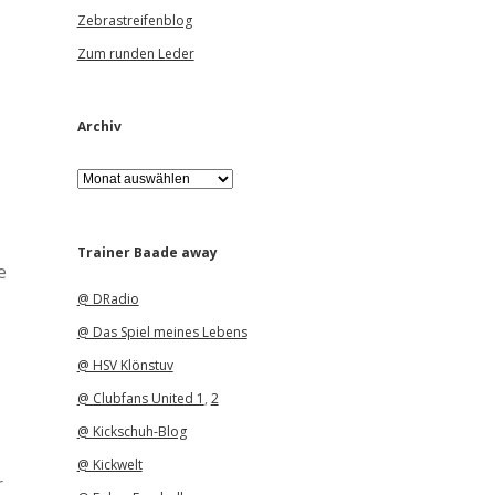
Zebrastreifenblog
Zum runden Leder
Archiv
A
r
c
h
i
Trainer Baade away
e
v
@ DRadio
@ Das Spiel meines Lebens
@ HSV Klönstuv
@ Clubfans United 1
,
2
@ Kickschuh-Blog
@ Kickwelt
r