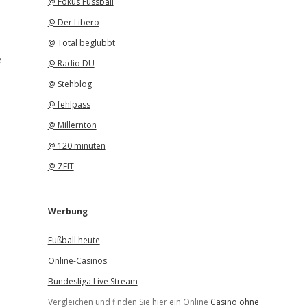
@ Fokus Fussball
@ Der Libero
@ Total beglubbt
e
@ Radio DU
@ Stehblog
@ fehlpass
@ Millernton
@ 120 minuten
@ ZEIT
Werbung
Fußball heute
Online-Casinos
Bundesliga Live Stream
Vergleichen und finden Sie hier ein Online
Casino ohne