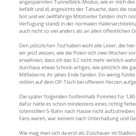
angespannten Tunnelblick-Modus, wie er mich des 
befällt und d) angesichts der Tatsache, dass die s
bot und wir (willfährige Mitstreiter fanden mich no
Verfügung stand) in der normalen Hallenarchitektu
auch nicht so viel anders als an allen öffentlichen
Den
plötzlichen Tod
haben wohl alle Leser, die hie
wir jetzt wissen, wie die Polen sich zwei Wochen vo
erwähnen, dass ich das 0:2 nicht mehr wirklich wah
durchaus etwas Schock-artiges, wie plötzlich die 
Mitfieberns ihr jähes Ende fanden. Ein wenig fühlte
mitten auf dem OP-Tisch bei offenem Herzen aufgewa
Die später folgenden fünfeinhalb Pommes für 1,80 
dafür hätte es schon mindestens eines richtig fette
totenstillen S-Bahn nach Hause nicht aufzutreib
Fans waren, war keinem nach Unterhaltung und G
Wie mag man sich da erst als Zuschauer im Stadion 